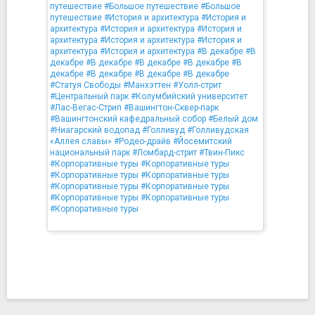
путешествие
#Большое путешествие
#Большое
путешествие
#История и архитектура
#История и
архитектура
#История и архитектура
#История и
архитектура
#История и архитектура
#История и
архитектура
#История и архитектура
#В декабре
#В
декабре
#В декабре
#В декабре
#В декабре
#В
декабре
#В декабре
#В декабре
#В декабре
#Статуя Свободы
#Манхэттен
#Уолл-стрит
#Центральный парк
#Колумбийский университет
#Лас-Вегас-Стрип
#Вашингтон-Сквер-парк
#Вашингтонский кафедральный собор
#Белый дом
#Ниагарский водопад
#Голливуд
#Голливудская
«Аллея славы»
#Родео-драйв
#Йосемитский
национальный парк
#Ломбард-стрит
#Твин-Пикс
#Корпоративные туры
#Корпоративные туры
#Корпоративные туры
#Корпоративные туры
#Корпоративные туры
#Корпоративные туры
#Корпоративные туры
#Корпоративные туры
#Корпоративные туры