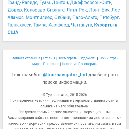
Гранд-Рапидс
,
Гуам
,
Дейтон
,
Джефферсон-Сити
,
Довер
,
Колорадо-Спрингс
,
Литл-Рок
,
Лонг-Бич
,
Лос-
Аламос
,
Монтпилиер
,
Олбани
,
Пало-Альто
,
Питсбург
,
Таллахасси
,
Тампа
,
Хартфорд
,
Чаттануга
,
Курорты в
США
Главная страница
|
Страны
|
Посмотреть
|
Отдохнуть
|
Кухни стран
мира
|
Полезное
|
Новости
|
Поговорить
Телеграм-бот:
@tournavigator_bot
для быстрого
поиска информации.
© Турнавигатор, 2015-2026
При перепечатке и/или публикации материалов с данного сайта,
ссылка на него обязательна.
Предоставляемый сервис является информационным.
Администрация сайта не несет ответственности за достоверность и
качество информации, предоставляемой посетителям сайта, в том