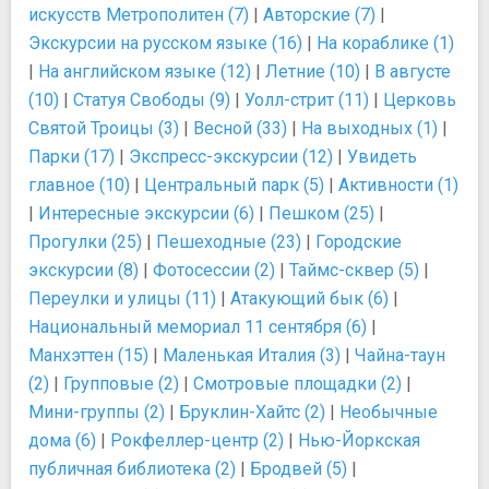
искусств Метрополитен (7)
|
Авторские (7)
|
Экскурсии на русском языке (16)
|
На кораблике (1)
|
На английском языке (12)
|
Летние (10)
|
В августе
(10)
|
Статуя Свободы (9)
|
Уолл-стрит (11)
|
Церковь
Cвятой Троицы (3)
|
Весной (33)
|
На выходных (1)
|
Парки (17)
|
Экспресс-экскурсии (12)
|
Увидеть
главное (10)
|
Центральный парк (5)
|
Активности (1)
|
Интересные экскурсии (6)
|
Пешком (25)
|
Прогулки (25)
|
Пешеходные (23)
|
Городские
экскурсии (8)
|
Фотосессии (2)
|
Таймс-сквер (5)
|
Переулки и улицы (11)
|
Атакующий бык (6)
|
Национальный мемориал 11 сентября (6)
|
Манхэттен (15)
|
Маленькая Италия (3)
|
Чайна-таун
(2)
|
Групповые (2)
|
Смотровые площадки (2)
|
Мини-группы (2)
|
Бруклин-Хайтс (2)
|
Необычные
дома (6)
|
Рокфеллер-центр (2)
|
Нью-Йоркская
публичная библиотека (2)
|
Бродвей (5)
|