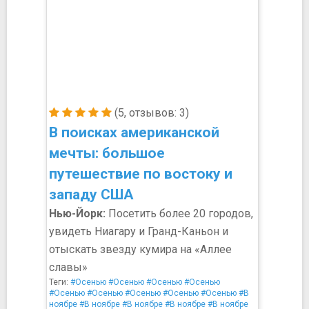
(5, отзывов: 3)
В поисках американской
мечты: большое
путешествие по востоку и
западу США
Нью-Йорк:
Посетить более 20 городов,
увидеть Ниагару и Гранд-Каньон и
отыскать звезду кумира на «Аллее
славы»
Теги:
#Осенью
#Осенью
#Осенью
#Осенью
#Осенью
#Осенью
#Осенью
#Осенью
#Осенью
#В
ноябре
#В ноябре
#В ноябре
#В ноябре
#В ноябре