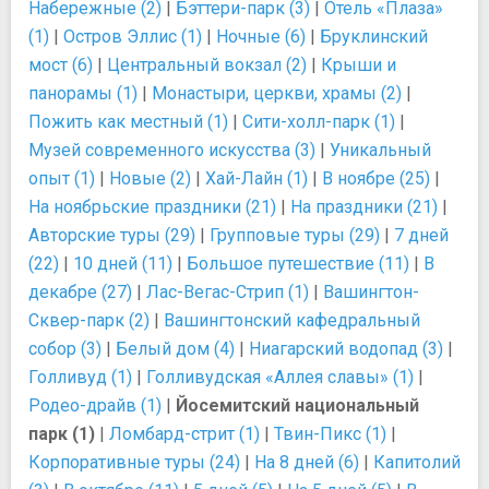
Набережные (2)
|
Бэттери-парк (3)
|
Отель «Плаза»
(1)
|
Остров Эллис (1)
|
Ночные (6)
|
Бруклинский
мост (6)
|
Центральный вокзал (2)
|
Крыши и
панорамы (1)
|
Монастыри, церкви, храмы (2)
|
Пожить как местный (1)
|
Сити-холл-парк (1)
|
Музей современного искусства (3)
|
Уникальный
опыт (1)
|
Новые (2)
|
Хай-Лайн (1)
|
В ноябре (25)
|
На ноябрьские праздники (21)
|
На праздники (21)
|
Авторские туры (29)
|
Групповые туры (29)
|
7 дней
(22)
|
10 дней (11)
|
Большое путешествие (11)
|
В
декабре (27)
|
Лас-Вегас-Стрип (1)
|
Вашингтон-
Сквер-парк (2)
|
Вашингтонский кафедральный
собор (3)
|
Белый дом (4)
|
Ниагарский водопад (3)
|
Голливуд (1)
|
Голливудская «Аллея славы» (1)
|
Родео-драйв (1)
|
Йосемитский национальный
парк (1)
|
Ломбард-стрит (1)
|
Твин-Пикс (1)
|
Корпоративные туры (24)
|
На 8 дней (6)
|
Капитолий