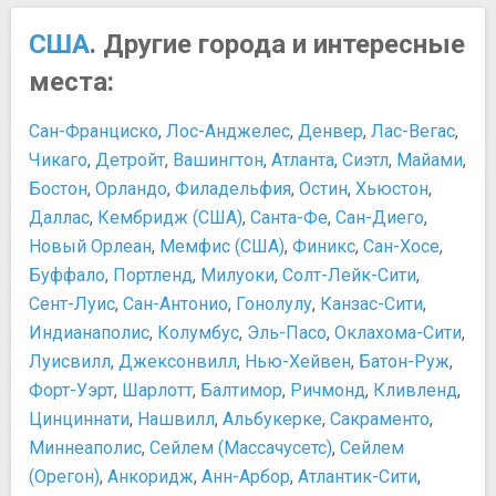
США
. Другие города и интересные
места:
Сан-Франциско
,
Лос-Анджелес
,
Денвер
,
Лас-Вегас
,
Чикаго
,
Детройт
,
Вашингтон
,
Атланта
,
Сиэтл
,
Майами
,
Бостон
,
Орландо
,
Филадельфия
,
Остин
,
Хьюстон
,
Даллас
,
Кембридж (США)
,
Санта-Фе
,
Сан-Диего
,
Новый Орлеан
,
Мемфис (США)
,
Финикс
,
Сан-Хосе
,
Буффало
,
Портленд
,
Милуоки
,
Солт-Лейк-Сити
,
Сент-Луис
,
Сан-Антонио
,
Гонолулу
,
Канзас-Сити
,
Индианаполис
,
Колумбус
,
Эль-Пасо
,
Оклахома-Сити
,
Луисвилл
,
Джексонвилл
,
Нью-Хейвен
,
Батон-Руж
,
Форт-Уэрт
,
Шарлотт
,
Балтимор
,
Ричмонд
,
Кливленд
,
Цинциннати
,
Нашвилл
,
Альбукерке
,
Сакраменто
,
Миннеаполис
,
Сейлем (Массачусетс)
,
Сейлем
(Орегон)
,
Анкоридж
,
Анн-Арбор
,
Атлантик-Сити
,