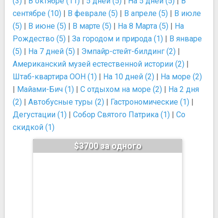
(3)
|
В октябре (11)
|
5 дней (5)
|
На 5 дней (5)
|
В
сентябре (10)
|
В феврале (5)
|
В апреле (5)
|
В июле
(5)
|
В июне (5)
|
В марте (5)
|
На 8 Марта (5)
|
На
Рождество (5)
|
За городом и природа (1)
|
В январе
(5)
|
На 7 дней (5)
|
Эмпайр-стейт-билдинг (2)
|
Американский музей естественной истории (2)
|
Штаб-квартира ООН (1)
|
На 10 дней (2)
|
На море (2)
|
Майами-Бич (1)
|
С отдыхом на море (2)
|
На 2 дня
(2)
|
Автобусные туры (2)
|
Гастрономические (1)
|
Дегустации (1)
|
Собор Святого Патрика (1)
|
Со
скидкой (1)
$3700 за одного