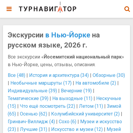
Экскурсии
в Нью-Йорке
на
русском языке, 2026 г.
Все экскурсии «
Йосемитский национальный парк
»
в Нью-Йорке, цены, отзывы, описания.
Все (48)
|
История и архитектура (34)
|
Обзорные (30)
|
Необычные маршруты (17)
|
На автомобиле (2)
|
Индивидуальные (39)
|
Вечерние (19)
|
Тематические (39)
|
На выходные (11)
|
Нескучные
(15)
|
Что ещё посмотреть (22)
|
Летом (11)
|
Зимой
(65)
|
Осенью (62)
|
Колумбийский университет (2)
|
Гринвич-Виллидж (4)
|
Сохо (6)
|
Музеи и искусство
(23)
|
Лучшие (31)
|
Искусство и музеи (12)
|
Музей