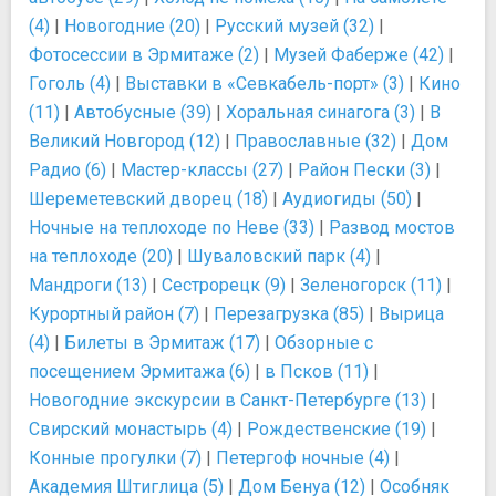
(4)
|
Новогодние (20)
|
Русский музей (32)
|
Фотосессии в Эрмитаже (2)
|
Музей Фаберже (42)
|
Гоголь (4)
|
Выставки в «Севкабель-порт» (3)
|
Кино
(11)
|
Автобусные (39)
|
Хоральная синагога (3)
|
В
Великий Новгород (12)
|
Православные (32)
|
Дом
Радио (6)
|
Мастер-классы (27)
|
Район Пески (3)
|
Шереметевский дворец (18)
|
Аудиогиды (50)
|
Ночные на теплоходе по Неве (33)
|
Развод мостов
на теплоходе (20)
|
Шуваловский парк (4)
|
Мандроги (13)
|
Сестрорецк (9)
|
Зеленогорск (11)
|
Курортный район (7)
|
Перезагрузка (85)
|
Вырица
(4)
|
Билеты в Эрмитаж (17)
|
Обзорные с
посещением Эрмитажа (6)
|
в Псков (11)
|
Новогодние экскурсии в Санкт-Петербурге (13)
|
Свирский монастырь (4)
|
Рождественские (19)
|
Конные прогулки (7)
|
Петергоф ночные (4)
|
Академия Штиглица (5)
|
Дом Бенуа (12)
|
Особняк