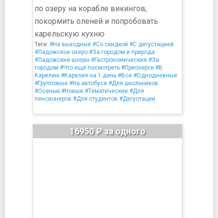
по озеру на корабле викингов,
покормить оленей и попробовать
карельскую кухню
Теги:
#На выходные
#Со скидкой
#С дегустацией
#Ладожское озеро
#За городом и природа
#Ладожские шхеры
#Гастрономические
#За
городом
#Что ещё посмотреть
#Приозерск
#В
Карелию
#Карелия на 1 день
#Все
#Однодневные
#Групповые
#На автобусе
#Для школьников
#Осенью
#Новые
#Тематические
#Для
пенсионеров
#Для студентов
#Дегустации
16950 ₽ за одного