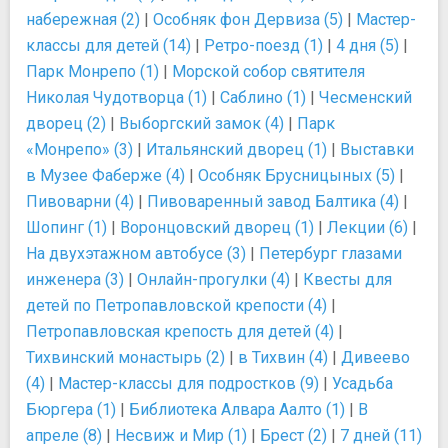
набережная (2)
|
Особняк фон Дервиза (5)
|
Мастер-
классы для детей (14)
|
Ретро-поезд (1)
|
4 дня (5)
|
Парк Монрепо (1)
|
Морской собор святителя
Николая Чудотворца (1)
|
Саблино (1)
|
Чесменский
дворец (2)
|
Выборгский замок (4)
|
Парк
«Монрепо» (3)
|
Итальянский дворец (1)
|
Выставки
в Музее Фаберже (4)
|
Особняк Брусницыных (5)
|
Пивоварни (4)
|
Пивоваренный завод Балтика (4)
|
Шопинг (1)
|
Воронцовский дворец (1)
|
Лекции (6)
|
На двухэтажном автобусе (3)
|
Петербург глазами
инженера (3)
|
Онлайн-прогулки (4)
|
Квесты для
детей по Петропавловской крепости (4)
|
Петропавловская крепость для детей (4)
|
Тихвинский монастырь (2)
|
в Тихвин (4)
|
Дивеево
(4)
|
Мастер-классы для подростков (9)
|
Усадьба
Бюргера (1)
|
Библиотека Алвара Аалто (1)
|
В
апреле (8)
|
Несвиж и Мир (1)
|
Брест (2)
|
7 дней (11)