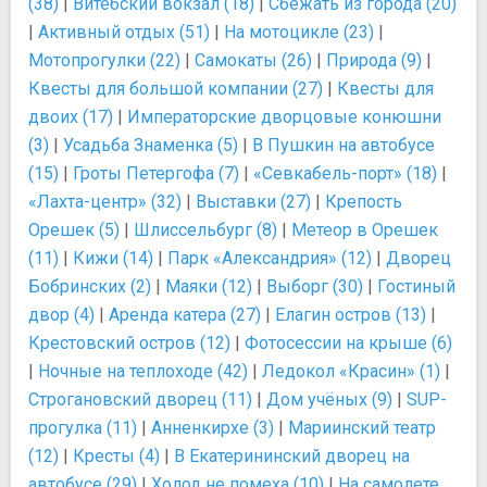
(38)
|
Витебский вокзал (18)
|
Сбежать из города (20)
|
Активный отдых (51)
|
На мотоцикле (23)
|
Мотопрогулки (22)
|
Самокаты (26)
|
Природа (9)
|
Квесты для большой компании (27)
|
Квесты для
двоих (17)
|
Императорские дворцовые конюшни
(3)
|
Усадьба Знаменка (5)
|
В Пушкин на автобусе
(15)
|
Гроты Петергофа (7)
|
«Севкабель-порт» (18)
|
«Лахта-центр» (32)
|
Выставки (27)
|
Крепость
Орешек (5)
|
Шлиссельбург (8)
|
Метеор в Орешек
(11)
|
Кижи (14)
|
Парк «Александрия» (12)
|
Дворец
Бобринских (2)
|
Маяки (12)
|
Выборг (30)
|
Гостиный
двор (4)
|
Аренда катера (27)
|
Елагин остров (13)
|
Крестовский остров (12)
|
Фотосессии на крыше (6)
|
Ночные на теплоходе (42)
|
Ледокол «Красин» (1)
|
Строгановский дворец (11)
|
Дом учёных (9)
|
SUP-
прогулка (11)
|
Анненкирхе (3)
|
Мариинский театр
(12)
|
Кресты (4)
|
В Екатерининский дворец на
автобусе (29)
|
Холод не помеха (10)
|
На самолете