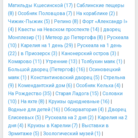
Матильды Кшесинской (17)
|
Саблинские пещеры
(8)
|
Особняк Половцова (7)
|
На кораблике (2)
|
Чижик-Пыжик (5)
|
Репино (8)
|
Форт «Александр I»
(4)
|
Квесты на Невском проспекте (14)
|
дворец
Монплезир (1)
|
Метеор до Петергофа (8)
|
Рускеала
(10)
|
Карелия на 1 день (29)
|
Рускеала на 1 день
(22)
|
в Приозерск (3)
|
Канонерский остров (3)
|
Комарово (11)
|
Утренние (13)
|
Толбухин маяк (1)
|
Большой дворец (Петергоф) (16)
|
Осиновецкий
маяк (1)
|
Константиновский дворец (5)
|
Стрельна
(9)
|
Комендантский дом (6)
|
Особняк Кельха (4)
|
На Рождество (35)
|
Старая Ладога (15)
|
Соловки
(10)
|
На яхте (8)
|
Круизы однодневные (16)
|
Водные для детей (16)
|
Обсерватория (4)
|
Дворец
Елисеевых (5)
|
Рускеала на 2 дня (2)
|
Карелия на 2
дня (4)
|
Круизы в Карелии (7)
|
Выставки в
Эрмитаже (5)
|
Зоологический музей (1)
|