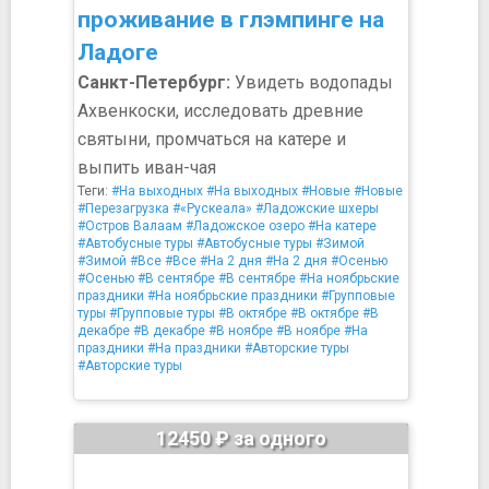
проживание в глэмпинге на
Ладоге
Санкт-Петербург:
Увидеть водопады
Ахвенкоски, исследовать древние
святыни, промчаться на катере и
выпить иван-чая
Теги:
#На выходных
#На выходных
#Новые
#Новые
#Перезагрузка
#«Рускеала»
#Ладожские шхеры
#Остров Валаам
#Ладожское озеро
#На катере
#Автобусные туры
#Автобусные туры
#Зимой
#Зимой
#Все
#Все
#На 2 дня
#На 2 дня
#Осенью
#Осенью
#В сентябре
#В сентябре
#На ноябрьские
праздники
#На ноябрьские праздники
#Групповые
туры
#Групповые туры
#В октябре
#В октябре
#В
декабре
#В декабре
#В ноябре
#В ноябре
#На
праздники
#На праздники
#Авторские туры
#Авторские туры
12450 ₽ за одного