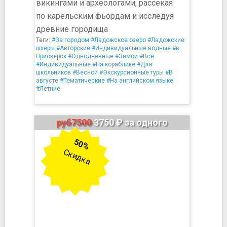
викингами и археологами, рассекая
по карельским фьордам и исследуя
древние городища
Теги:
#За городом
#Ладожское озеро
#Ладожские
шхеры
#Авторские
#Индивидуальные водные
#в
Приозерск
#Однодневные
#Зимой
#Все
#Индивидуальные
#На кораблике
#Для
школьников
#Весной
#Экскурсионные туры
#В
августе
#Тематические
#На английском языке
#Летние
руб7500
3750 ₽ за одного
50%
Скидка