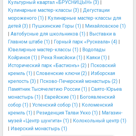
Культурный квартал «БРУСНИЦЫН» (3)
|
Кулинарные мастер-классы (3)
|
Дегустации
мороженого (1)
|
Кулинарные мастер-классы для
детей (3)
|
Пушкинские Горы (1)
|
Михайловское (1)
|
Автобусные для школьников (1)
|
Выставки в
Главном штабе (1)
|
Горный парк «Рускеала» (4)
|
Ювелирные мастер-классы (1)
|
Водопады
Койриноя (1)
|
Река Янисйоки (1)
|
Каяки (1)
|
Исторический парк «Бастионъ» (2)
|
Псковский
кремль (1)
|
Словенские ключи (2)
|
Изборская
крепость (3)
|
Псково-Печерский монастырь (2)
|
Памятник Тысячелетию России (1)
|
Свято-Юрьев
монастырь (1)
|
Еврейские (1)
|
Богоявленский
собор (1)
|
Успенский собор (1)
|
Коломенский
кремль (1)
|
Резиденция Талви Укко (1)
|
Магазин-
музей «Центр шунгита» (1)
|
Колокольный центр (1)
|
Иверский монастырь (1)