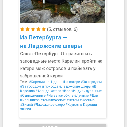
(5, отзывов: 6)
Из Петербурга —
на Ладожские шхеры
Санкт-Петербург:
Отправиться в
заповедные места Карелии, пройти на
катере меж островов и побывать у
заброшенной кирхи
Теги:
#Карелия на 1 день
#На катере
#За городом
#За городом и природа
#Ладожские шхеры
#В
Карелию
#Аренда катера
#Все
#Индивидуальные
#Однодневные
#На автомобиле
#Лучшие
#Для
школьников
#Тематические
#Летом
#Осенью
#Зимой
#Ладожское озеро
#Круизы в Карелии
#Кижи