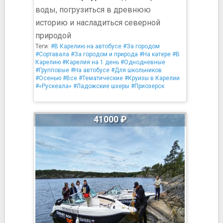
воды, погрузиться в древнюю
историю и насладиться северной
природой
Теги:
#В Карелию на автобусе
#За городом
#Сортавала
#За городом и природа
#На катере
#В
Карелию
#Карелия на 1 день
#Однодневные
#Групповые
#На автобусе
#Для школьников
#Осенью
#Все
#Тематические
#Круизы в Карелии
#«Рускеала»
#Ладожские шхеры
#Приозерск
41000 ₽