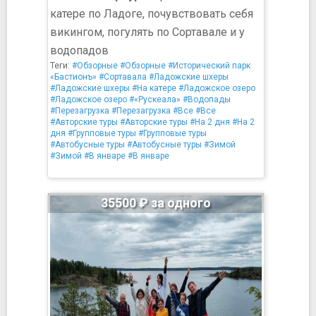
катере по Ладоге, почувствовать себя
викингом, погулять по Сортавале и у
водопадов
Теги:
#Обзорные
#Обзорные
#Исторический парк
«Бастионъ»
#Сортавала
#Ладожские шхеры
#Ладожские шхеры
#На катере
#Ладожское озеро
#Ладожское озеро
#«Рускеала»
#Водопады
#Перезагрузка
#Перезагрузка
#Все
#Все
#Авторские туры
#Авторские туры
#На 2 дня
#На 2
дня
#Групповые туры
#Групповые туры
#Автобусные туры
#Автобусные туры
#Зимой
#Зимой
#В январе
#В январе
35500 ₽ за одного