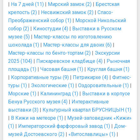
|
На 7 дней (11)
|
Мирский замок (2)
|
Брестская
крепость (2)
|
Несвижский замок (2)
|
Спасо-
Преображенский собор (1)
|
Морской Никольский
собор (2)
|
Киностудии (4)
|
Выставки в Русском
музее (5)
|
Мастер-классы по изготовлению
шоколада (1)
|
Мастер-классы для двоих (6)
|
Мастер-классы по бенто-тортам (2)
|
Экскурсии
2025 (104)
|
Пискаревское кладбище (4)
|
Рыночная
площадь (1)
|
Часовая башня (1)
|
Круглая башня (1)
|
Корпоративные туры (9)
|
Петрикирхе (4)
|
Фитнес-
туры (1)
|
Экологические (1)
|
Оздоровительные (1)
|
Морские (1)
|
Калининград (1)
|
Выставки в корпусе
Бенуа Русского музея (4)
|
Интерактивные
выставки (3)
|
Культурный квартал БРУСНИЦЫН (1)
|
В Кижи на метеоре (1)
|
Музей-заповедник «Кижи»
(1)
|
Императорский фарфоровый завод (1)
|
Дом-
музей Достоевского (2)
|
«Витославлицы» (1)
|