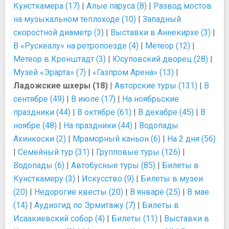
Кунсткамера (17)
|
Алые паруса (8)
|
Развод мостов
на музыкальном теплоходе (10)
|
Западный
скоростной диаметр (3)
|
Выставки в Аннекирхе (3)
|
В «Рускеалу» на ретропоезде (4)
|
Метеор (12)
|
Метеор в Кронштадт (3)
|
Юсуповский дворец (28)
|
Музей «Эрарта» (7)
|
«Газпром Арена» (13)
|
Ладожские шхеры (18)
|
Авторские туры (131)
|
В
сентябре (49)
|
В июле (17)
|
На ноябрьские
праздники (44)
|
В октябре (61)
|
В декабре (45)
|
В
ноябре (48)
|
На праздники (44)
|
Водопады
Ахинкоски (2)
|
Мраморный каньон (6)
|
На 2 дня (56)
|
Семейный тур (31)
|
Групповые туры (126)
|
Водопады (6)
|
Автобусные туры (85)
|
Билеты в
Кунсткамеру (3)
|
Искусство (9)
|
Билеты в музеи
(20)
|
Недорогие квесты (20)
|
В январе (25)
|
В мае
(14)
|
Аудиогид по Эрмитажу (7)
|
Билеты в
Исаакиевский собор (4)
|
Билеты (11)
|
Выставки в