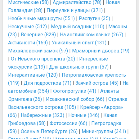
Мистические (58)
|
Адмиралтейство (78)
|
Новая
Голландия (28)
|
Переулки и улицы (371)
|
Необычные маршруты (551)
|
Распутин (35)
|
Нескучные (512)
|
Медный всадник (110)
|
Масоны
(23)
|
Вечерние (828)
|
На английском языке (267)
|
Активности (169)
|
Уникальный опыт (131)
|
Михайловский замок (97)
|
Мраморный дворец (19)
|
От Невского проспекта (20)
|
Интересные
экскурсии (219)
|
Для школьных групп (57)
|
Интерактивные (120)
|
Петропавловская крепость
(119)
|
Для подростков (71)
|
Заячий остров (45)
|
На
автомобиле (354)
|
Фотопрогулки (41)
|
Атланты
Эрмитажа (26)
|
Исаакиевский собор (66)
|
Стрелка
Васильевского острова (105)
|
Крейсер «Аврора»
(66)
|
Набережные (323)
|
Ночные (346)
|
Канал
Грибоедова (58)
|
Фотосессии (66)
|
Петроградка
(59)
|
Осень в Петербурге (26)
|
Мини-группы (341)
|