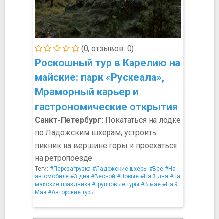
(0, отзывов: 0)
Роскошный тур в Карелию на
майские: парк «Рускеала»,
Мраморный карьер и
гастрономические открытия
Санкт-Петербург:
Покататься на лодке
по Ладожским шхерам, устроить
пикник на вершине горы и проехаться
на ретропоезде
Теги:
#Перезагрузка
#Ладожские шхеры
#Все
#На
автомобиле
#3 дня
#Весной
#Новые
#На 3 дня
#На
майские праздники
#Групповые туры
#В мае
#На 9
Мая
#Авторские туры