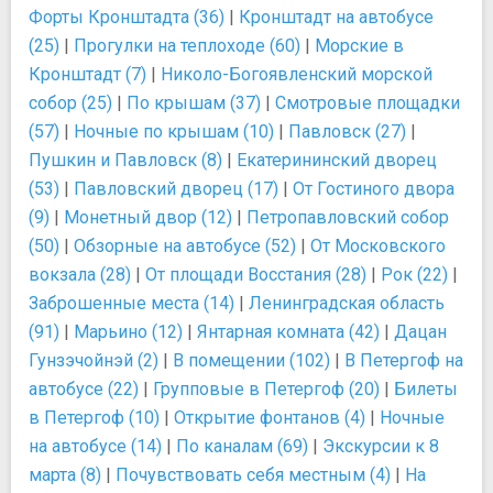
Форты Кронштадта (36)
|
Кронштадт на автобусе
(25)
|
Прогулки на теплоходе (60)
|
Морские в
Кронштадт (7)
|
Николо-Богоявленский морской
собор (25)
|
По крышам (37)
|
Смотровые площадки
(57)
|
Ночные по крышам (10)
|
Павловск (27)
|
Пушкин и Павловск (8)
|
Екатерининский дворец
(53)
|
Павловский дворец (17)
|
От Гостиного двора
(9)
|
Монетный двор (12)
|
Петропавловский собор
(50)
|
Обзорные на автобусе (52)
|
От Московского
вокзала (28)
|
От площади Восстания (28)
|
Рок (22)
|
Заброшенные места (14)
|
Ленинградская область
(91)
|
Марьино (12)
|
Янтарная комната (42)
|
Дацан
Гунзэчойнэй (2)
|
В помещении (102)
|
В Петергоф на
автобусе (22)
|
Групповые в Петергоф (20)
|
Билеты
в Петергоф (10)
|
Открытие фонтанов (4)
|
Ночные
на автобусе (14)
|
По каналам (69)
|
Экскурсии к 8
марта (8)
|
Почувствовать себя местным (4)
|
На