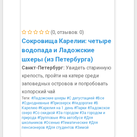
(0, отзывов: 0)
Сокровища Карелии: четыре
водопада и Ладожские
шхеры (из Петербурга)
Санкт-Петербург:
Увидеть старинную
крепость, пройти на катере среди
заповедных островов и попробовать
копорский чай
Теги:
#Ладожские шхеры
#С дегустацией
#Все
#Однодневные
#Приозерск
#Недорогие
#В
Карелию
#Карелия на 1 день
#Парки
#Ладожское
озеро
#Со скидкой
#За городом
#За городом и
природа
#Групповые
#На автобусе
#Для
школьников
#Осенью
#Тематические
#Для
пенсионеров
#Для студентов
#Зимой