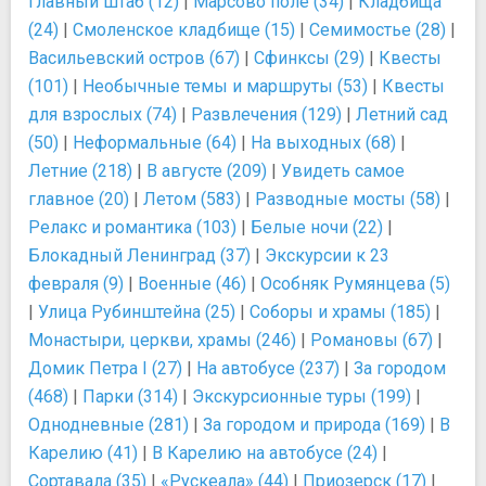
Главный штаб (12)
|
Марсово поле (34)
|
Кладбища
(24)
|
Смоленское кладбище (15)
|
Семимостье (28)
|
Васильевский остров (67)
|
Сфинксы (29)
|
Квесты
(101)
|
Необычные темы и маршруты (53)
|
Квесты
для взрослых (74)
|
Развлечения (129)
|
Летний сад
(50)
|
Неформальные (64)
|
На выходных (68)
|
Летние (218)
|
В августе (209)
|
Увидеть самое
главное (20)
|
Летом (583)
|
Разводные мосты (58)
|
Релакс и романтика (103)
|
Белые ночи (22)
|
Блокадный Ленинград (37)
|
Экскурсии к 23
февраля (9)
|
Военные (46)
|
Особняк Румянцева (5)
|
Улица Рубинштейна (25)
|
Соборы и храмы (185)
|
Монастыри, церкви, храмы (246)
|
Романовы (67)
|
Домик Петра I (27)
|
На автобусе (237)
|
За городом
(468)
|
Парки (314)
|
Экскурсионные туры (199)
|
Однодневные (281)
|
За городом и природа (169)
|
В
Карелию (41)
|
В Карелию на автобусе (24)
|
Сортавала (35)
|
«Рускеала» (44)
|
Приозерск (17)
|