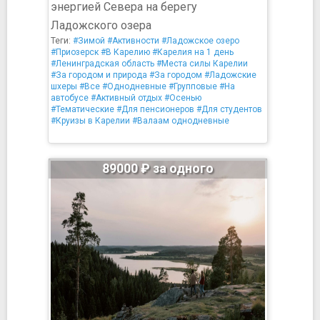
энергией Севера на берегу
Ладожского озера
Теги:
#Зимой
#Активности
#Ладожское озеро
#Приозерск
#В Карелию
#Карелия на 1 день
#Ленинградская область
#Места силы Карелии
#За городом и природа
#За городом
#Ладожские
шхеры
#Все
#Однодневные
#Групповые
#На
автобусе
#Активный отдых
#Осенью
#Тематические
#Для пенсионеров
#Для студентов
#Круизы в Карелии
#Валаам однодневные
89000 ₽ за одного