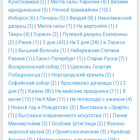
Кунсткамере (2)
|
Места силы Карелии (4)
|
Валаам
однодневные (5)
|
Речной трамвайчик (10)
|
Изборск (6)
|
Печоры (5)
|
Валдай (8)
|
Николаевский
дворец (3)
|
Места силы (1)
|
На вертолёте (1)
|
Тверь (4)
|
Торжок (2)
|
Путевой дворец Екатерины
(2)
|
Ржев (1)
|
3 дня (43)
|
На 3 дня (38)
|
в Торжок
(1)
|
Вышний Волочёк (1)
|
Набережная Степана
Разина (1)
|
Санкт-Петербург (1)
|
Старая Русса (7)
|
Воскресенский собор (1)
|
Церковь Георгия
Победоносца (1)
|
Новгородский кремль (2)
|
Софийский собор (2)
|
Ярославово дворище (1)
|
2
дня (7)
|
Квизы (8)
|
На майские праздники (11)
|
В
июне (13)
|
На 9 Мая (11)
|
На теплоходе с ужином (4)
|
Новый год и Рождество (3)
|
Выставки в «Эрарте»
(1)
|
Выставки современного искусства (1)
|
Линия
Маннергейма (3)
|
Особняк Штиглица (3)
|
Военно-
морской музей (2)
|
Орнитологические (5)
|
Крейсер
Аврора (3)
|
Мастер-классы для взрослых (18)
|