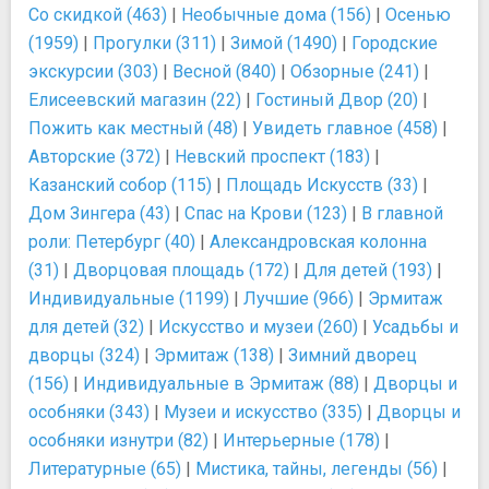
Со скидкой (463)
|
Необычные дома (156)
|
Осенью
(1959)
|
Прогулки (311)
|
Зимой (1490)
|
Городские
экскурсии (303)
|
Весной (840)
|
Обзорные (241)
|
Елисеевский магазин (22)
|
Гостиный Двор (20)
|
Пожить как местный (48)
|
Увидеть главное (458)
|
Авторские (372)
|
Невский проспект (183)
|
Казанский собор (115)
|
Площадь Искусств (33)
|
Дом Зингера (43)
|
Спас на Крови (123)
|
В главной
роли: Петербург (40)
|
Александровская колонна
(31)
|
Дворцовая площадь (172)
|
Для детей (193)
|
Индивидуальные (1199)
|
Лучшие (966)
|
Эрмитаж
для детей (32)
|
Искусство и музеи (260)
|
Усадьбы и
дворцы (324)
|
Эрмитаж (138)
|
Зимний дворец
(156)
|
Индивидуальные в Эрмитаж (88)
|
Дворцы и
особняки (343)
|
Музеи и искусство (335)
|
Дворцы и
особняки изнутри (82)
|
Интерьерные (178)
|
Литературные (65)
|
Мистика, тайны, легенды (56)
|