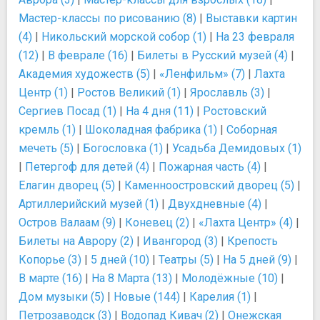
Мастер-классы по рисованию (8)
|
Выставки картин
(4)
|
Никольский морской собор (1)
|
На 23 февраля
(12)
|
В феврале (16)
|
Билеты в Русский музей (4)
|
Академия художеств (5)
|
«Ленфильм» (7)
|
Лахта
Центр (1)
|
Ростов Великий (1)
|
Ярославль (3)
|
Сергиев Посад (1)
|
На 4 дня (11)
|
Ростовский
кремль (1)
|
Шоколадная фабрика (1)
|
Соборная
мечеть (5)
|
Богословка (1)
|
Усадьба Демидовых (1)
|
Петергоф для детей (4)
|
Пожарная часть (4)
|
Елагин дворец (5)
|
Каменноостровский дворец (5)
|
Артиллерийский музей (1)
|
Двухдневные (4)
|
Остров Валаам (9)
|
Коневец (2)
|
«Лахта Центр» (4)
|
Билеты на Аврору (2)
|
Ивангород (3)
|
Крепость
Копорье (3)
|
5 дней (10)
|
Театры (5)
|
На 5 дней (9)
|
В марте (16)
|
На 8 Марта (13)
|
Молодёжные (10)
|
Дом музыки (5)
|
Новые (144)
|
Карелия (1)
|
Петрозаводск (3)
|
Водопад Кивач (2)
|
Онежская