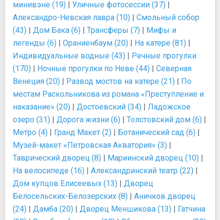
минивэне (19)
|
Уличные фотосессии (37)
|
Александро-Невская лавра (10)
|
Смольный собор
(43)
|
Дом Бака (6)
|
Трансферы (7)
|
Мифы и
легенды (6)
|
Ораниенбаум (20)
|
На катере (81)
|
Индивидуальные водные (43)
|
Речные прогулки
(170)
|
Ночные прогулки по Неве (44)
|
Северная
Венеция (20)
|
Развод мостов на катере (21)
|
По
местам Раскольникова из романа «Преступление и
наказание» (20)
|
Достоевский (34)
|
Ладожское
озеро (31)
|
Дорога жизни (6)
|
Толстовский дом (6)
|
Метро (4)
|
Гранд Макет (2)
|
Ботанический сад (6)
|
Музей-макет «Петровская Акватория» (3)
|
Таврический дворец (8)
|
Мариинский дворец (10)
|
На велосипеде (16)
|
Александринский театр (22)
|
Дом купцов Елисеевых (13)
|
Дворец
Белосельских-Белозерских (8)
|
Аничков дворец
(24)
|
Дамба (20)
|
Дворец Меншикова (13)
|
Гатчина