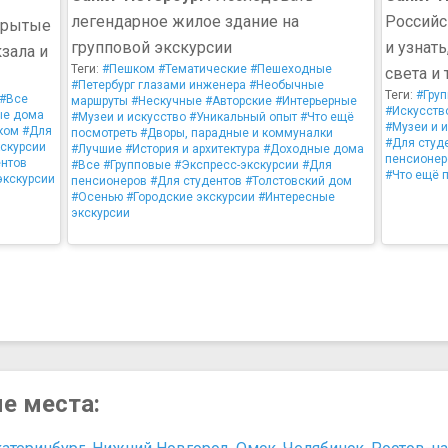
легендарное жилое здание на
Российс
крытые
групповой экскурсии
и узнат
зала и
Теги:
#Пешком
#Тематические
#Пешеходные
света и
#Петербург глазами инженера
#Необычные
Теги:
#Гру
#Все
маршруты
#Нескучные
#Авторские
#Интерьерные
#Искусств
ые дома
#Музеи и искусство
#Уникальный опыт
#Что ещё
#Музеи и 
ком
#Для
посмотреть
#Дворы, парадные и коммуналки
#Для студ
скурсии
#Лучшие
#История и архитектура
#Доходные дома
пенсионер
ентов
#Все
#Групповые
#Экспресс-экскурсии
#Для
#Что ещё 
экскурсии
пенсионеров
#Для студентов
#Толстовский дом
#Осенью
#Городские экскурсии
#Интересные
экскурсии
ые места: