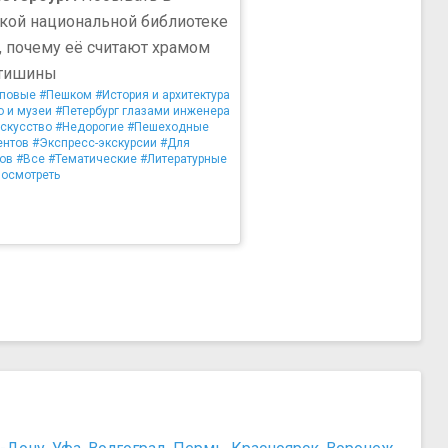
кой национальной библиотеке
ь, почему её считают храмом
 тишины
пповые
#Пешком
#История и архитектура
о и музеи
#Петербург глазами инженера
искусство
#Недорогие
#Пешеходные
ентов
#Экспресс-экскурсии
#Для
ов
#Все
#Тематические
#Литературные
посмотреть