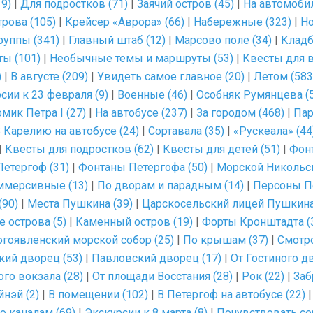
9)
|
Для подростков (71)
|
Заячий остров (45)
|
На автомобил
рова (105)
|
Крейсер «Аврора» (66)
|
Набережные (323)
|
Но
руппы (341)
|
Главный штаб (12)
|
Марсово поле (34)
|
Кладб
ты (101)
|
Необычные темы и маршруты (53)
|
Квесты для в
)
|
В августе (209)
|
Увидеть самое главное (20)
|
Летом (583
сии к 23 февраля (9)
|
Военные (46)
|
Особняк Румянцева (5
мик Петра I (27)
|
На автобусе (237)
|
За городом (468)
|
Пар
 Карелию на автобусе (24)
|
Сортавала (35)
|
«Рускеала» (44
|
Квесты для подростков (62)
|
Квесты для детей (51)
|
Фонт
етергоф (31)
|
Фонтаны Петергофа (50)
|
Морской Никольск
мерсивные (13)
|
По дворам и парадным (14)
|
Персоны Пе
(90)
|
Места Пушкина (39)
|
Царскосельский лицей Пушкина
 острова (5)
|
Каменный остров (19)
|
Форты Кронштадта (
гоявленский морской собор (25)
|
По крышам (37)
|
Смотр
кий дворец (53)
|
Павловский дворец (17)
|
От Гостиного дв
го вокзала (28)
|
От площади Восстания (28)
|
Рок (22)
|
Заб
нэй (2)
|
В помещении (102)
|
В Петергоф на автобусе (22)
о каналам (69)
|
Экскурсии к 8 марта (8)
|
Почувствовать се