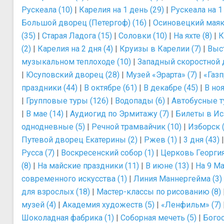
Рускеала (10)
|
Карелия на 1 день (29)
|
Рускеала на 1
Большой дворец (Петергоф) (16)
|
Осиновецкий маяк 
(35)
|
Старая Ладога (15)
|
Соловки (10)
|
На яхте (8)
|
К
(2)
|
Карелия на 2 дня (4)
|
Круизы в Карелии (7)
|
Выс
музыкальном теплоходе (10)
|
Западный скоростной 
|
Юсуповский дворец (28)
|
Музей «Эрарта» (7)
|
«Газп
праздники (44)
|
В октябре (61)
|
В декабре (45)
|
В ноя
|
Групповые туры (126)
|
Водопады (6)
|
Автобусные т
|
В мае (14)
|
Аудиогид по Эрмитажу (7)
|
Билеты в Ис
однодневные (5)
|
Речной трамвайчик (10)
|
Изборск (
Путевой дворец Екатерины (2)
|
Ржев (1)
|
3 дня (43)
Русса (7)
|
Воскресенский собор (1)
|
Церковь Георгия
(8)
|
На майские праздники (11)
|
В июне (13)
|
На 9 Ма
современного искусства (1)
|
Линия Маннергейма (3)
для взрослых (18)
|
Мастер-классы по рисованию (8)
музей (4)
|
Академия художеств (5)
|
«Ленфильм» (7)
Шоколадная фабрика (1)
|
Соборная мечеть (5)
|
Богос