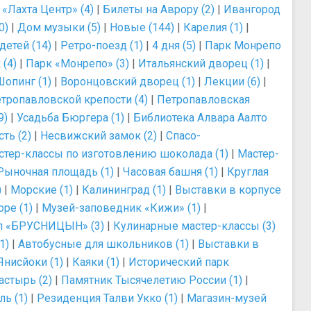
|
«Лахта Центр» (4)
|
Билеты на Аврору (2)
|
Ивангород
0)
|
Дом музыки (5)
|
Новые (144)
|
Карелия (1)
|
детей (14)
|
Ретро-поезд (1)
|
4 дня (5)
|
Парк Монрепо
(4)
|
Парк «Монрепо» (3)
|
Итальянский дворец (1)
|
Шопинг (1)
|
Воронцовский дворец (1)
|
Лекции (6)
|
тропавловской крепости (4)
|
Петропавловская
9)
|
Усадьба Бюргера (1)
|
Библиотека Алвара Аалто
ть (2)
|
Несвижский замок (2)
|
Спасо-
стер-классы по изготовлению шоколада (1)
|
Мастер-
Рыночная площадь (1)
|
Часовая башня (1)
|
Круглая
)
|
Морские (1)
|
Калининград (1)
|
Выставки в корпусе
ре (1)
|
Музей-заповедник «Кижи» (1)
|
л «БРУСНИЦЫН» (3)
|
Кулинарные мастер-классы (3)
1)
|
Автобусные для школьников (1)
|
Выставки в
Янисйоки (1)
|
Каяки (1)
|
Исторический парк
стырь (2)
|
Памятник Тысячелетию России (1)
|
ь (1)
|
Резиденция Талви Укко (1)
|
Магазин-музей