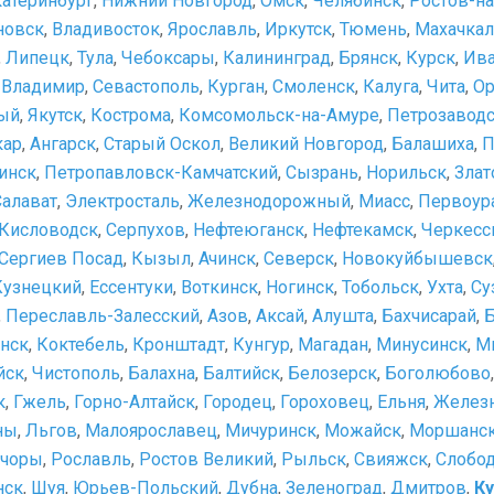
катеринбург
,
Нижний Новгород
,
Омск
,
Челябинск
,
Ростов-н
новск
,
Владивосток
,
Ярославль
,
Иркутск
,
Тюмень
,
Махачкал
,
Липецк
,
Тула
,
Чебоксары
,
Калининград
,
Брянск
,
Курск
,
Ив
,
Владимир
,
Севастополь
,
Курган
,
Смоленск
,
Калуга
,
Чита
,
Ор
ый
,
Якутск
,
Кострома
,
Комсомольск-на-Амуре
,
Петрозавод
кар
,
Ангарск
,
Старый Оскол
,
Великий Новгород
,
Балашиха
,
П
инск
,
Петропавловск-Камчатский
,
Сызрань
,
Норильск
,
Злат
Салават
,
Электросталь
,
Железнодорожный
,
Миасс
,
Первоур
Кисловодск
,
Серпухов
,
Нефтеюганск
,
Нефтекамск
,
Черкесс
Сергиев Посад
,
Кызыл
,
Ачинск
,
Северск
,
Новокуйбышевск
Кузнецкий
,
Ессентуки
,
Воткинск
,
Ногинск
,
Тобольск
,
Ухта
,
Су
,
Переславль-Залесский
,
Азов
,
Аксай
,
Алушта
,
Бахчисарай
,
нск
,
Коктебель
,
Кронштадт
,
Кунгур
,
Магадан
,
Минусинск
,
М
йск
,
Чистополь
,
Балахна
,
Балтийск
,
Белозерск
,
Боголюбово
к
,
Гжель
,
Горно-Алтайск
,
Городец
,
Гороховец
,
Ельня
,
Желез
ны
,
Льгов
,
Малоярославец
,
Мичуринск
,
Можайск
,
Моршанс
чоры
,
Рославль
,
Ростов Великий
,
Рыльск
,
Свияжск
,
Слобо
нск
,
Шуя
,
Юрьев-Польский
,
Дубна
,
Зеленоград
,
Дмитров
,
Ку