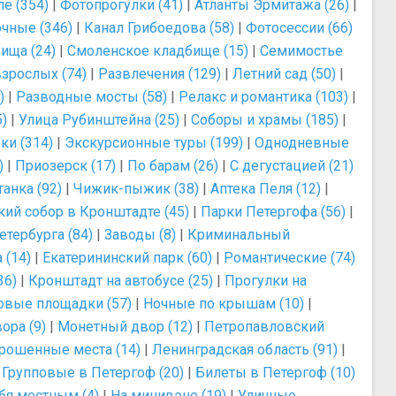
е (354)
|
Фотопрогулки (41)
|
Атланты Эрмитажа (26)
|
чные (346)
|
Канал Грибоедова (58)
|
Фотосессии (66)
ища (24)
|
Смоленское кладбище (15)
|
Семимостье
зрослых (74)
|
Развлечения (129)
|
Летний сад (50)
|
)
|
Разводные мосты (58)
|
Релакс и романтика (103)
|
)
|
Улица Рубинштейна (25)
|
Соборы и храмы (185)
|
ки (314)
|
Экскурсионные туры (199)
|
Однодневные
)
|
Приозерск (17)
|
По барам (26)
|
С дегустацией (21)
анка (92)
|
Чижик-пыжик (38)
|
Аптека Пеля (12)
|
ий собор в Кронштадте (45)
|
Парки Петергофа (56)
|
тербурга (84)
|
Заводы (8)
|
Криминальный
 (14)
|
Екатерининский парк (60)
|
Романтические (74)
36)
|
Кронштадт на автобусе (25)
|
Прогулки на
овые площадки (57)
|
Ночные по крышам (10)
|
ора (9)
|
Монетный двор (12)
|
Петропавловский
рошенные места (14)
|
Ленинградская область (91)
|
|
Групповые в Петергоф (20)
|
Билеты в Петергоф (10)
бя местным (4)
|
На минивэне (19)
|
Уличные