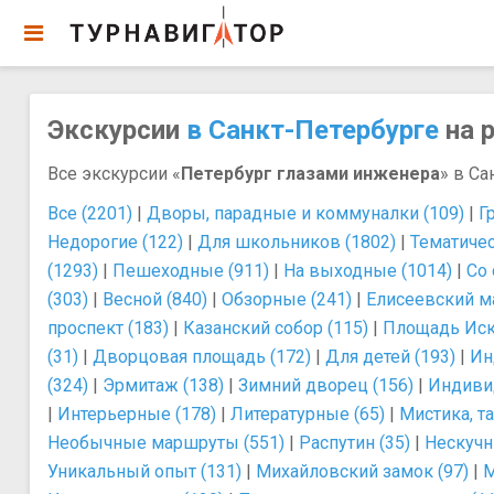
Экскурсии
в Санкт-Петербурге
на р
Все экскурсии «
Петербург глазами инженера
» в Са
Все (2201)
|
Дворы, парадные и коммуналки (109)
|
Г
Недорогие (122)
|
Для школьников (1802)
|
Тематичес
(1293)
|
Пешеходные (911)
|
На выходные (1014)
|
Со 
(303)
|
Весной (840)
|
Обзорные (241)
|
Елисеевский ма
проспект (183)
|
Казанский собор (115)
|
Площадь Иску
(31)
|
Дворцовая площадь (172)
|
Для детей (193)
|
Ин
(324)
|
Эрмитаж (138)
|
Зимний дворец (156)
|
Индиви
|
Интерьерные (178)
|
Литературные (65)
|
Мистика, т
Необычные маршруты (551)
|
Распутин (35)
|
Нескучн
Уникальный опыт (131)
|
Михайловский замок (97)
|
М