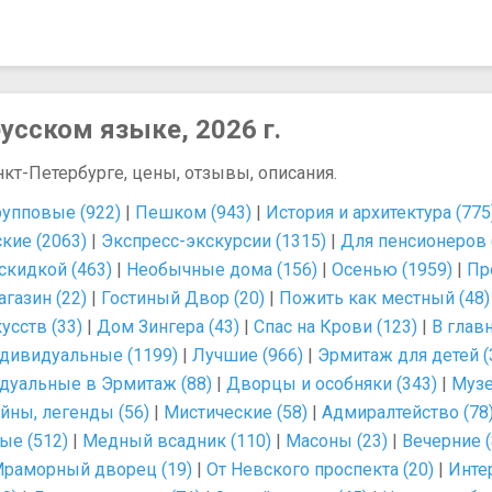
усском языке, 2026 г.
нкт-Петербурге, цены, отзывы, описания.
рупповые (922)
|
Пешком (943)
|
История и архитектура (775
кие (2063)
|
Экспресс-экскурсии (1315)
|
Для пенсионеров 
скидкой (463)
|
Необычные дома (156)
|
Осенью (1959)
|
Пр
газин (22)
|
Гостиный Двор (20)
|
Пожить как местный (48)
сств (33)
|
Дом Зингера (43)
|
Спас на Крови (123)
|
В главн
дивидуальные (1199)
|
Лучшие (966)
|
Эрмитаж для детей (
дуальные в Эрмитаж (88)
|
Дворцы и особняки (343)
|
Музе
айны, легенды (56)
|
Мистические (58)
|
Адмиралтейство (78
ые (512)
|
Медный всадник (110)
|
Масоны (23)
|
Вечерние (
раморный дворец (19)
|
От Невского проспекта (20)
|
Инте