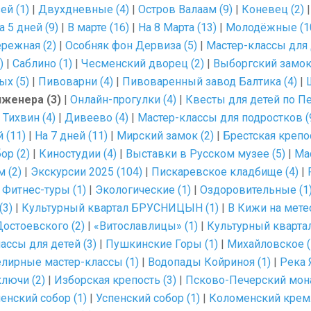
ей (1)
|
Двухдневные (4)
|
Остров Валаам (9)
|
Коневец (2)
а 5 дней (9)
|
В марте (16)
|
На 8 Марта (13)
|
Молодёжные (1
режная (2)
|
Особняк фон Дервиза (5)
|
Мастер-классы для 
)
|
Саблино (1)
|
Чесменский дворец (2)
|
Выборгский замок 
х (5)
|
Пивоварни (4)
|
Пивоваренный завод Балтика (4)
|
нженера (3)
|
Онлайн-прогулки (4)
|
Квесты для детей по Пе
 Тихвин (4)
|
Дивеево (4)
|
Мастер-классы для подростков (
 (11)
|
На 7 дней (11)
|
Мирский замок (2)
|
Брестская крепос
ор (2)
|
Киностудии (4)
|
Выставки в Русском музее (5)
|
Ма
 (2)
|
Экскурсии 2025 (104)
|
Пискаревское кладбище (4)
|
|
Фитнес-туры (1)
|
Экологические (1)
|
Оздоровительные (1
(3)
|
Культурный квартал БРУСНИЦЫН (1)
|
В Кижи на метео
остоевского (2)
|
«Витославлицы» (1)
|
Культурный кварта
ссы для детей (3)
|
Пушкинские Горы (1)
|
Михайловское (
лирные мастер-классы (1)
|
Водопады Койриноя (1)
|
Река 
лючи (2)
|
Изборская крепость (3)
|
Псково-Печерский мона
енский собор (1)
|
Успенский собор (1)
|
Коломенский кремл