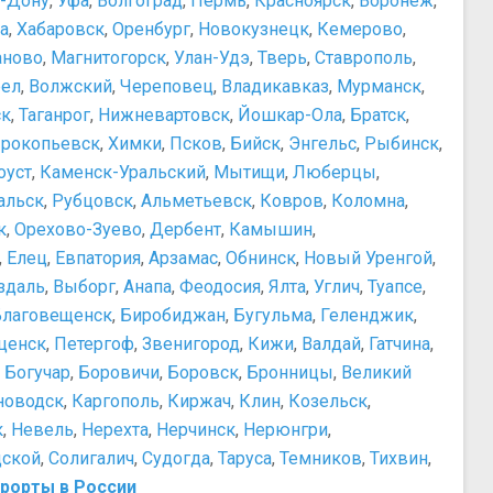
а-Дону
,
Уфа
,
Волгоград
,
Пермь
,
Красноярск
,
Воронеж
,
а
,
Хабаровск
,
Оренбург
,
Новокузнецк
,
Кемерово
,
аново
,
Магнитогорск
,
Улан-Удэ
,
Тверь
,
Ставрополь
,
ел
,
Волжский
,
Череповец
,
Владикавказ
,
Мурманск
,
ск
,
Таганрог
,
Нижневартовск
,
Йошкар-Ола
,
Братск
,
рокопьевск
,
Химки
,
Псков
,
Бийск
,
Энгельс
,
Рыбинск
,
оуст
,
Каменск-Уральский
,
Мытищи
,
Люберцы
,
альск
,
Рубцовск
,
Альметьевск
,
Ковров
,
Коломна
,
к
,
Орехово-Зуево
,
Дербент
,
Камышин
,
,
Елец
,
Евпатория
,
Арзамас
,
Обнинск
,
Новый Уренгой
,
здаль
,
Выборг
,
Анапа
,
Феодосия
,
Ялта
,
Углич
,
Туапсе
,
Благовещенск
,
Биробиджан
,
Бугульма
,
Геленджик
,
ценск
,
Петергоф
,
Звенигород
,
Кижи
,
Валдай
,
Гатчина
,
,
Богучар
,
Боровичи
,
Боровск
,
Бронницы
,
Великий
новодск
,
Каргополь
,
Киржач
,
Клин
,
Козельск
,
к
,
Невель
,
Нерехта
,
Нерчинск
,
Нерюнгри
,
дской
,
Солигалич
,
Судогда
,
Таруса
,
Темников
,
Тихвин
,
рорты в России