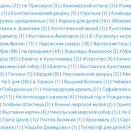
 день (22)
|
в Приозерск (3)
|
Канонерский остров (3)
|
Комар
(1)
|
Константиновский дворец (5)
|
Стрельна (9)
|
Комендан
руизы однодневные (16)
|
Водные для детей (16)
|
Обсерват
тавки в Эрмитаже (5)
|
Зоологический музей (1)
|
Кунсткаме
диаметр (3)
|
Выставки в Аннекирхе (3)
|
В «Рускеалу» на ре
ром Арена» (13)
|
Ладожские шхеры (18)
|
Авторские туры 
бре (48)
|
На праздники (44)
|
Водопады Ахинкоски (2)
|
Мра
уры (85)
|
Билеты в Кунсткамеру (3)
|
Искусство (9)
|
Билеты
аакиевский собор (4)
|
Билеты (11)
|
Выставки в Кунсткамер
6)
|
Печоры (5)
|
Валдай (8)
|
Николаевский дворец (3)
|
Мес
|
На 3 дня (38)
|
в Торжок (1)
|
Вышний Волочёк (1)
|
Набереж
 Победоносца (1)
|
Новгородский кремль (2)
|
Софийский со
я (11)
|
На теплоходе с ужином (4)
|
Новый год и Рождество
|
Особняк Штиглица (3)
|
Военно-морской музей (2)
|
Орнито
|
Выставки картин (4)
|
Никольский морской собор (1)
|
На 2
|
Лахта Центр (1)
|
Ростов Великий (1)
|
Ярославль (3)
|
Серг
ловка (1)
|
Усадьба Демидовых (1)
|
Петергоф для детей (4