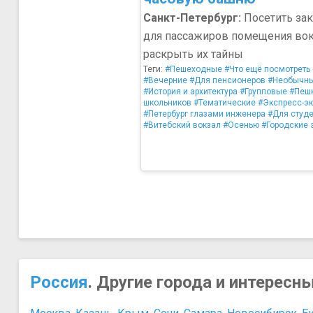
Санкт-Петербург:
Посетить за
для пассажиров помещения вок
раскрыть их тайны
Теги:
#Пешеходные
#Что ещё посмотреть
#Вечерние
#Для пенсионеров
#Необычн
#История и архитектура
#Групповые
#Пеш
школьников
#Тематические
#Экспресс-эк
#Петербург глазами инженера
#Для студ
#Витебский вокзал
#Осенью
#Городские 
Россия
. Другие города и интересн