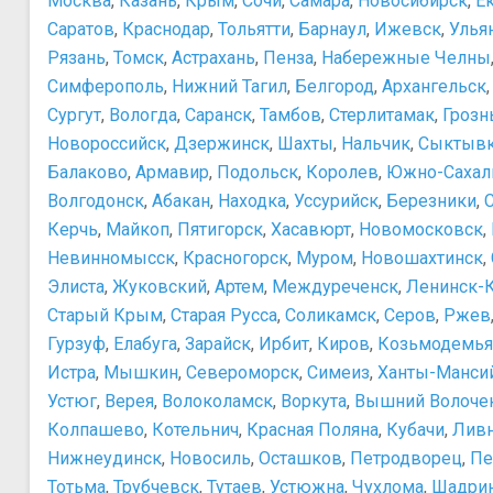
Москва
,
Казань
,
Крым
,
Сочи
,
Самара
,
Новосибирск
,
Е
Саратов
,
Краснодар
,
Тольятти
,
Барнаул
,
Ижевск
,
Улья
Рязань
,
Томск
,
Астрахань
,
Пенза
,
Набережные Челны
Симферополь
,
Нижний Тагил
,
Белгород
,
Архангельск
Сургут
,
Вологда
,
Саранск
,
Тамбов
,
Стерлитамак
,
Грозн
Новороссийск
,
Дзержинск
,
Шахты
,
Нальчик
,
Сыктыв
Балаково
,
Армавир
,
Подольск
,
Королев
,
Южно-Сахал
Волгодонск
,
Абакан
,
Находка
,
Уссурийск
,
Березники
,
Керчь
,
Майкоп
,
Пятигорск
,
Хасавюрт
,
Новомосковск
,
Невинномысск
,
Красногорск
,
Муром
,
Новошахтинск
,
Элиста
,
Жуковский
,
Артем
,
Междуреченск
,
Ленинск-
Старый Крым
,
Старая Русса
,
Соликамск
,
Серов
,
Ржев
Гурзуф
,
Елабуга
,
Зарайск
,
Ирбит
,
Киров
,
Козьмодемья
Истра
,
Мышкин
,
Североморск
,
Симеиз
,
Ханты-Манси
Устюг
,
Верея
,
Волоколамск
,
Воркута
,
Вышний Волоче
Колпашево
,
Котельнич
,
Красная Поляна
,
Кубачи
,
Лив
Нижнеудинск
,
Новосиль
,
Осташков
,
Петродворец
,
Пе
Тотьма
,
Трубчевск
,
Тутаев
,
Устюжна
,
Чухлома
,
Шадри