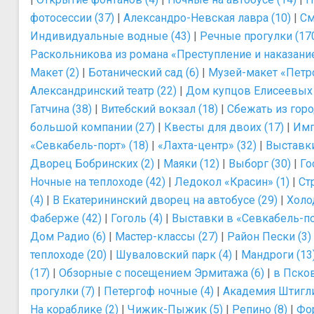
фотосессии (37)
|
Александро-Невская лавра (10)
|
См
Индивидуальные водные (43)
|
Речные прогулки (17
Раскольникова из романа «Преступление и наказание
Макет (2)
|
Ботанический сад (6)
|
Музей-макет «Петро
Александринский театр (22)
|
Дом купцов Елисеевых 
Гатчина (38)
|
Витебский вокзал (18)
|
Сбежать из горо
большой компании (27)
|
Квесты для двоих (17)
|
Имп
«Севкабель-порт» (18)
|
«Лахта-центр» (32)
|
Выставки
Дворец Бобринских (2)
|
Маяки (12)
|
Выборг (30)
|
Го
Ночные на теплоходе (42)
|
Ледокол «Красин» (1)
|
Ст
(4)
|
В Екатерининский дворец на автобусе (29)
|
Холо
Фаберже (42)
|
Гоголь (4)
|
Выставки в «Севкабель-по
Дом Радио (6)
|
Мастер-классы (27)
|
Район Пески (3)
теплоходе (20)
|
Шуваловский парк (4)
|
Мандроги (13
(17)
|
Обзорные с посещением Эрмитажа (6)
|
в Псков
прогулки (7)
|
Петергоф ночные (4)
|
Академия Штигли
На кораблике (2)
|
Чижик-Пыжик (5)
|
Репино (8)
|
Фор