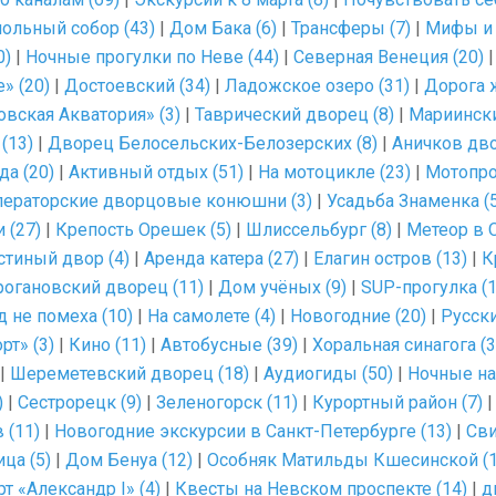
ольный собор (43)
|
Дом Бака (6)
|
Трансферы (7)
|
Мифы и 
0)
|
Ночные прогулки по Неве (44)
|
Северная Венеция (20)
» (20)
|
Достоевский (34)
|
Ладожское озеро (31)
|
Дорога ж
вская Акватория» (3)
|
Таврический дворец (8)
|
Мариински
(13)
|
Дворец Белосельских-Белозерских (8)
|
Аничков дво
да (20)
|
Активный отдых (51)
|
На мотоцикле (23)
|
Мотопро
ераторские дворцовые конюшни (3)
|
Усадьба Знаменка (5
 (27)
|
Крепость Орешек (5)
|
Шлиссельбург (8)
|
Метеор в 
стиный двор (4)
|
Аренда катера (27)
|
Елагин остров (13)
|
К
рогановский дворец (11)
|
Дом учёных (9)
|
SUP-прогулка (1
д не помеха (10)
|
На самолете (4)
|
Новогодние (20)
|
Русски
рт» (3)
|
Кино (11)
|
Автобусные (39)
|
Хоральная синагога (3
|
Шереметевский дворец (18)
|
Аудиогиды (50)
|
Ночные на
)
|
Сестрорецк (9)
|
Зеленогорск (11)
|
Курортный район (7)
 (11)
|
Новогодние экскурсии в Санкт-Петербурге (13)
|
Сви
ца (5)
|
Дом Бенуа (12)
|
Особняк Матильды Кшесинской (1
т «Александр I» (4)
|
Квесты на Невском проспекте (14)
|
д