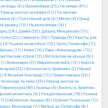
легенды (6)
|
Ораниенбаум (20)
|
На катере (81)
|
|
Развод мостов на катере (21)
|
По местам
изни (6)
|
Толстовский дом (6)
|
Метро (4)
|
Гранд
й дворец (10)
|
На велосипеде (16)
|
рец (24)
|
Дамба (20)
|
Дворец Меншикова (13)
|
гулки (22)
|
Самокаты (26)
|
Природа (9)
|
Квесты для
)
|
В Пушкин на автобусе (15)
|
Гроты Петергофа (7)
|
Орешек (11)
|
Кижи (14)
|
Парк «Александрия» (12)
|
рестовский остров (12)
|
Фотосессии на крыше (6)
|
1)
|
Анненкирхе (3)
|
Мариинский театр (12)
|
Кресты
й музей (32)
|
Фотосессии в Эрмитаже (2)
|
Музей
)
|
В Великий Новгород (12)
|
Православные (32)
|
 теплоходе по Неве (33)
|
Развод мостов на
|
Перезагрузка (85)
|
Вырица (4)
|
Билеты в Эрмитаж
рский монастырь (4)
|
Рождественские (19)
|
Конные
7)
|
Саблинские пещеры (8)
|
Особняк Половцова (7)
|
ворец Монплезир (1)
|
Метеор до Петергофа (8)
|