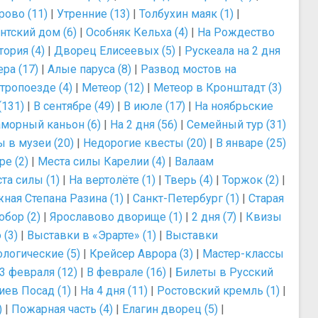
ово (11)
|
Утренние (13)
|
Толбухин маяк (1)
|
тский дом (6)
|
Особняк Кельха (4)
|
На Рождество
ория (4)
|
Дворец Елисеевых (5)
|
Рускеала на 2 дня
ра (17)
|
Алые паруса (8)
|
Развод мостов на
тропоезде (4)
|
Метеор (12)
|
Метеор в Кронштадт (3)
(131)
|
В сентябре (49)
|
В июле (17)
|
На ноябрьские
морный каньон (6)
|
На 2 дня (56)
|
Семейный тур (31)
 в музеи (20)
|
Недорогие квесты (20)
|
В январе (25)
е (2)
|
Места силы Карелии (4)
|
Валаам
та силы (1)
|
На вертолёте (1)
|
Тверь (4)
|
Торжок (2)
|
ная Степана Разина (1)
|
Санкт-Петербург (1)
|
Старая
бор (2)
|
Ярославово дворище (1)
|
2 дня (7)
|
Квизы
 (3)
|
Выставки в «Эрарте» (1)
|
Выставки
логические (5)
|
Крейсер Аврора (3)
|
Мастер-классы
3 февраля (12)
|
В феврале (16)
|
Билеты в Русский
иев Посад (1)
|
На 4 дня (11)
|
Ростовский кремль (1)
|
)
|
Пожарная часть (4)
|
Елагин дворец (5)
|