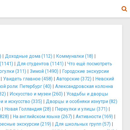
)
|
Доходные дома (112)
|
Коммуналки (18)
|
(1141)
|
Для студентов (1141)
|
Что ещё посмотреть
огулки (311)
|
Зимой (1490)
|
Городские экскурсии
|
Увидеть главное (458)
|
Авторские (372)
|
Невский
ой роли: Петербург (40)
|
Александровская колонна
32)
|
Искусство и музеи (260)
|
Усадьбы и дворцы
и и искусство (335)
|
Дворцы и особняки изнутри (82)
)
|
Новая Голландия (28)
|
Переулки и улицы (371)
|
828)
|
На английском языке (267)
|
Активности (169)
|
ресные экскурсии (219)
|
Для школьных групп (57)
|