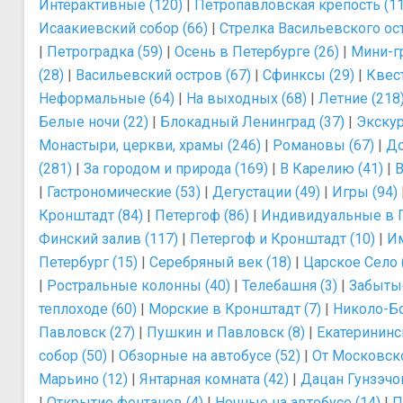
Интерактивные (120)
|
Петропавловская крепость (11
Исаакиевский собор (66)
|
Стрелка Васильевского ост
|
Петроградка (59)
|
Осень в Петербурге (26)
|
Мини-г
(28)
|
Васильевский остров (67)
|
Сфинксы (29)
|
Квес
Неформальные (64)
|
На выходных (68)
|
Летние (218
Белые ночи (22)
|
Блокадный Ленинград (37)
|
Экскур
Монастыри, церкви, храмы (246)
|
Романовы (67)
|
До
(281)
|
За городом и природа (169)
|
В Карелию (41)
|
В
|
Гастрономические (53)
|
Дегустации (49)
|
Игры (94)
Кронштадт (84)
|
Петергоф (86)
|
Индивидуальные в П
Финский залив (117)
|
Петергоф и Кронштадт (10)
|
Им
Петербург (15)
|
Серебряный век (18)
|
Царское Село 
|
Ростральные колонны (40)
|
Телебашня (3)
|
Забытые
теплоходе (60)
|
Морские в Кронштадт (7)
|
Николо-Бо
Павловск (27)
|
Пушкин и Павловск (8)
|
Екатерининс
собор (50)
|
Обзорные на автобусе (52)
|
От Московско
Марьино (12)
|
Янтарная комната (42)
|
Дацан Гунзэчой
|
Открытие фонтанов (4)
|
Ночные на автобусе (14)
|
П