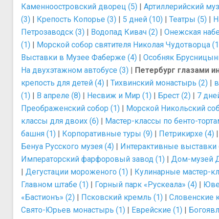
Каменноостровский дворец (5)
|
Артиллерийский муз
(3)
|
Крепость Копорье (3)
|
5 дней (10)
|
Театры (5)
|
Н
Петрозаводск (3)
|
Водопад Кивач (2)
|
Онежская набе
(1)
|
Морской собор святителя Николая Чудотворца (1
Выставки в Музее Фаберже (4)
|
Особняк Брусницыны
На двухэтажном автобусе (3)
|
Петербург глазами и
крепость для детей (4)
|
Тихвинский монастырь (2)
|
в
(1)
|
В апреле (8)
|
Несвиж и Мир (1)
|
Брест (2)
|
7 дней
Преображенский собор (1)
|
Морской Никольский соб
классы для двоих (6)
|
Мастер-классы по бенто-тортам
башня (1)
|
Корпоративные туры (9)
|
Петрикирхе (4)
Бенуа Русского музея (4)
|
Интерактивные выставки 
Императорский фарфоровый завод (1)
|
Дом-музей Д
|
Дегустации мороженого (1)
|
Кулинарные мастер-кла
Главном штабе (1)
|
Горный парк «Рускеала» (4)
|
Юве
«Бастионъ» (2)
|
Псковский кремль (1)
|
Словенские к
Свято-Юрьев монастырь (1)
|
Еврейские (1)
|
Богоявл