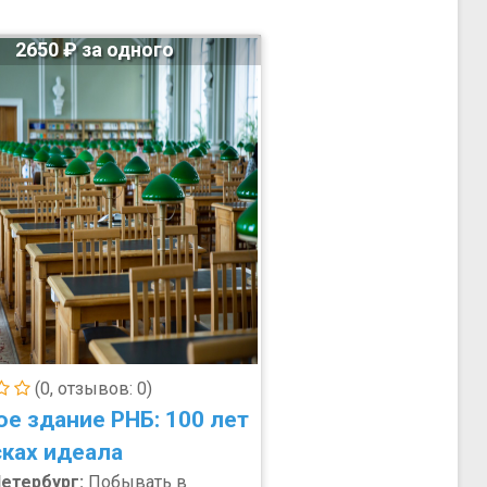
2650 ₽ за одного
(0, отзывов: 0)
ое здание РНБ: 100 лет
сках идеала
етербург:
Побывать в