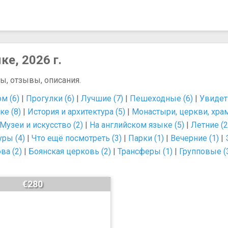
е, 2026 г.
ны, отзывы, описания.
м (6)
|
Прогулки (6)
|
Лучшие (7)
|
Пешеходные (6)
|
Увидеть
ке (8)
|
История и архитектура (5)
|
Монастыри, церкви, храм
Музеи и искусство (2)
|
На английском языке (5)
|
Летние (2
ры (4)
|
Что ещё посмотреть (3)
|
Парки (1)
|
Вечерние (1)
|
ва (2)
|
Боянская церковь (2)
|
Трансферы (1)
|
Групповые (
€280