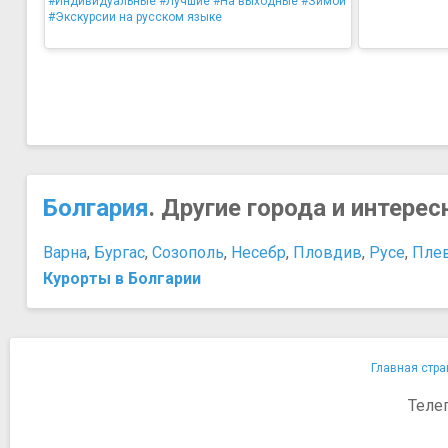
#Индивидуальные
#Лучшие
#На выходные
#Зимой
#Экскурсии на русском языке
Болгария
. Другие города и интере
Варна
,
Бургас
,
Созополь
,
Несебр
,
Пловдив
,
Русе
,
Пле
Курорты в Болгарии
Главная стра
Теле