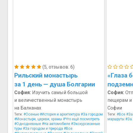
(5, отзывов: 6)
Рильский монастырь
«Глаза б
за 1 день — душа Болгарии
подземн
София:
Изучить самый большой
София:
Отп
и величественный монастырь
пещерам и 
на Балканах
Софии
Теги:
#Осенью
#История и архитектура
#За городом
Теги:
#Все
#За
#Монастыри, церкви, храмы
#Что ещё посмотреть
маршруты
#За
#Однодневные
#На автомобиле
#Экскурсионные
туры
#За городом и природа
#Все