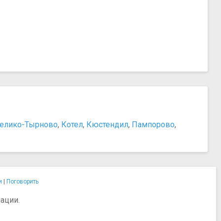
елико-Тырново
,
Котел
,
Кюстендил
,
Пампорово
,
и
|
Поговорить
ации.