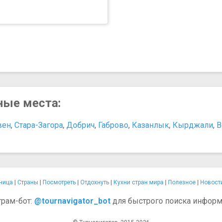
сные места:
вен
,
Стара-Загора
,
Добрич
,
Габрово
,
Казанлык
,
Кырджали
,
В
ница
|
Страны
|
Посмотреть
|
Отдохнуть
|
Кухни стран мира
|
Полезное
|
Новост
грам-бот:
@tournavigator_bot
для быстрого поиска информ