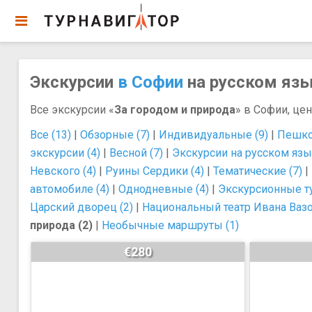
Экскурсии
в Софии
на русском язык
Все экскурсии «
За городом и природа
» в Софии, це
Все (13)
|
Обзорные (7)
|
Индивидуальные (9)
|
Пешко
экскурсии (4)
|
Весной (7)
|
Экскурсии на русском язы
Невского (4)
|
Руины Сердики (4)
|
Тематические (7)
|
автомобиле (4)
|
Однодневные (4)
|
Экскурсионные ту
Царский дворец (2)
|
Национальный театр Ивана Вазо
природа (2)
|
Необычные маршруты (1)
€280