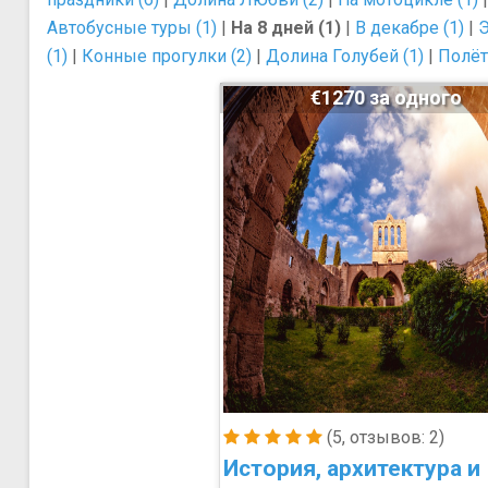
Автобусные туры (1)
|
На 8 дней (1)
|
В декабре (1)
|
Э
(1)
|
Конные прогулки (2)
|
Долина Голубей (1)
|
Полёт
€1270 за одного
(5, отзывов: 2)
История, архитектура и