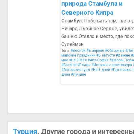
природа Стамбула и
Северного Кипра
Стамбул:
Побывать там, где от
Ричард Львиное Сердце, увиде
башню Отелло и место, где пок
Сулейман
Теги:
#Весной
#В апреле
#Обзорные
#Лет
майские праздники
#В августе
#В июне
#
мае
#На 9 Мая
#Айя-София
#Дворец Топк
#Босфор
#Пляжи
#История и архитектура
#Авторские туры
#На 8 дней
#Групповые 
дней
#Лучшие
Турция
. Другие города и интересн