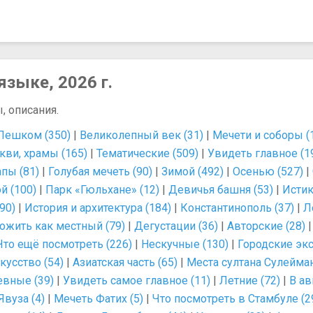
языке, 2026 г.
, описания.
Пешком (350)
|
Великолепный век (31)
|
Мечети и соборы (
кви, храмы (165)
|
Тематические (509)
|
Увидеть главное (1
пы (81)
|
Голубая мечеть (90)
|
Зимой (492)
|
Осенью (527)
|
й (100)
|
Парк «Гюльхане» (12)
|
Девичья башня (53)
|
Истик
90)
|
История и архитектура (184)
|
Константинополь (37)
|
Л
ожить как местный (79)
|
Дегустации (36)
|
Авторские (28)
Что ещё посмотреть (226)
|
Нескучные (130)
|
Городские экс
кусство (54)
|
Азиатская часть (65)
|
Места султана Сулейман
вные (39)
|
Увидеть самое главное (11)
|
Летние (72)
|
В ав
вуза (4)
|
Мечеть Фатих (5)
|
Что посмотреть в Стамбуле (2