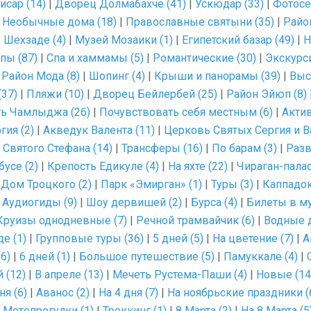
сар (14)
|
Дворец Долмабахче (41)
|
Ускюдар (33)
|
Фотосе
|
Необычные дома (18)
|
Православные святыни (35)
|
Район
 Шехзаде (4)
|
Музей Мозаики (1)
|
Египетский базар (49)
|
Н
пы (87)
|
Спа и хаммамы (5)
|
Романтические (30)
|
Экскурси
|
Район Мода (8)
|
Шопинг (4)
|
Крыши и панорамы (39)
|
Выс
37)
|
Пляжи (10)
|
Дворец Бейлербей (25)
|
Район Эйюп (8)
ь Чамлыджа (26)
|
Почувствовать себя местным (6)
|
Актив
гия (2)
|
Акведук Валента (11)
|
Церковь Святых Сергия и Ва
Святого Стефана (14)
|
Трансферы (16)
|
По барам (3)
|
Разв
усе (2)
|
Крепость Едикуле (4)
|
На яхте (22)
|
Чираган-палас
|
Дом Троцкого (2)
|
Парк «Эмирган» (1)
|
Туры (3)
|
Каппадок
|
Аудиогиды (9)
|
Шоу дервишей (2)
|
Бурса (4)
|
Билеты в му
Круизы однодневные (7)
|
Речной трамвайчик (6)
|
Водные д
е (1)
|
Групповые туры (36)
|
5 дней (5)
|
На цветение (7)
|
А
6)
|
6 дней (1)
|
Большое путешествие (5)
|
Памуккале (4)
|
 (12)
|
В апреле (13)
|
Мечеть Рустема-Паши (4)
|
Новые (14
ня (6)
|
Аванос (2)
|
На 4 дня (7)
|
На ноябрьские праздники (
|
Мотопрогулки (1)
|
Треккинг (1)
|
8 Марта (2)
|
На 8 Марта (5