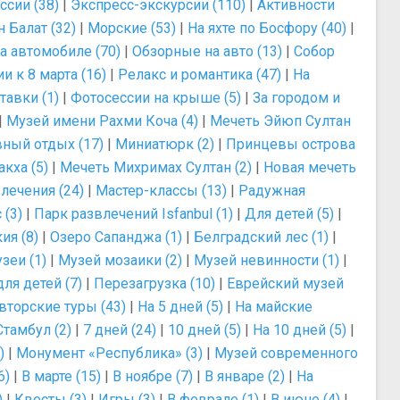
ссии (38)
|
Экспресс-экскурсии (110)
|
Активности
 Балат (32)
|
Морские (53)
|
На яхте по Босфору (40)
|
а автомобиле (70)
|
Обзорные на авто (13)
|
Собор
и к 8 марта (16)
|
Релакс и романтика (47)
|
На
тавки (1)
|
Фотосессии на крыше (5)
|
За городом и
|
Музей имени Рахми Коча (4)
|
Мечеть Эйюп Султан
ный отдых (17)
|
Миниатюрк (2)
|
Принцевы острова
кха (5)
|
Мечеть Михримах Султан (2)
|
Новая мечеть
лечения (24)
|
Мастер-классы (13)
|
Радужная
 (3)
|
Парк развлечений Isfanbul (1)
|
Для детей (5)
|
ия (8)
|
Озеро Сапанджа (1)
|
Белградский лес (1)
|
зеи (1)
|
Музей мозаики (2)
|
Музей невинности (1)
|
ля детей (7)
|
Перезагрузка (10)
|
Еврейский музей
вторские туры (43)
|
На 5 дней (5)
|
На майские
Стамбул (2)
|
7 дней (24)
|
10 дней (5)
|
На 10 дней (5)
|
)
|
Монумент «Республика» (3)
|
Музей современного
6)
|
В марте (15)
|
В ноябре (7)
|
В январе (2)
|
На
)
|
Квесты (3)
|
Игры (3)
|
В феврале (1)
|
В июне (4)
|