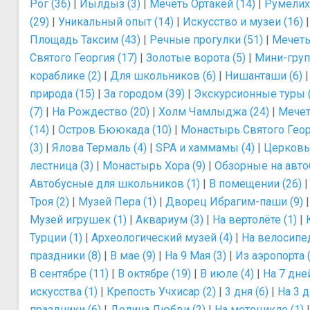
Рог (36)
|
Йылдыз (3)
|
Мечеть Ортакёй (14)
|
Румелихи
(29)
|
Уникальный опыт (14)
|
Искусство и музеи (16)
Площадь Таксим (43)
|
Речные прогулки (51)
|
Мечеть
Святого Георгия (17)
|
Золотые ворота (5)
|
Мини-груп
кораблике (2)
|
Для школьников (6)
|
Нишанташи (6)
природа (15)
|
За городом (39)
|
Экскурсионные туры (
(7)
|
На Рождество (20)
|
Холм Чамлыджа (24)
|
Мечет
(14)
|
Остров Бююкада (10)
|
Монастырь Святого Геор
(3)
|
Ялова Термаль (4)
|
SPA и хаммамы (4)
|
Церковь 
лестница (3)
|
Монастырь Хора (9)
|
Обзорные на автоб
Автобусные для школьников (1)
|
В помещении (26)
Троя (2)
|
Музей Пера (1)
|
Дворец Ибрагим-паши (9)
Музей игрушек (1)
|
Аквариум (3)
|
На вертолёте (1)
|
Турции (1)
|
Археологический музей (4)
|
На велосипед
праздники (8)
|
В мае (9)
|
На 9 Мая (3)
|
Из аэропорта (
В сентябре (11)
|
В октябре (19)
|
В июле (4)
|
На 7 дней
искусства (1)
|
Крепость Учхисар (2)
|
3 дня (6)
|
На 3 д
праздники (6)
|
Долина Любви (2)
|
На мотоцикле (1)