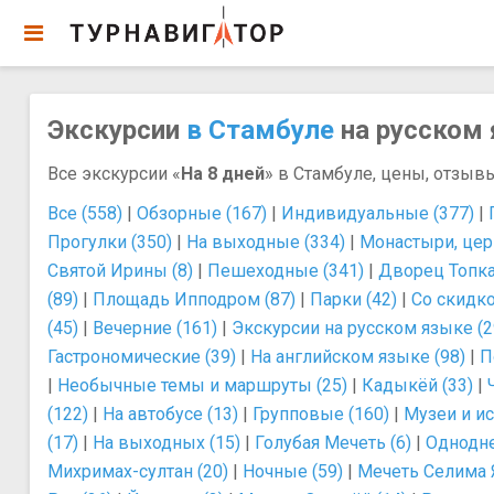
Экскурсии
в Стамбуле
на русском 
Все экскурсии «
На 8 дней
» в Стамбуле, цены, отзывы
Все (558)
|
Обзорные (167)
|
Индивидуальные (377)
|
Прогулки (350)
|
На выходные (334)
|
Монастыри, цер
Святой Ирины (8)
|
Пешеходные (341)
|
Дворец Топка
(89)
|
Площадь Ипподром (87)
|
Парки (42)
|
Со скидко
(45)
|
Вечерние (161)
|
Экскурсии на русском языке (2
Гастрономические (39)
|
На английском языке (98)
|
П
|
Необычные темы и маршруты (25)
|
Кадыкёй (33)
|
(122)
|
На автобусе (13)
|
Групповые (160)
|
Музеи и ис
(17)
|
На выходных (15)
|
Голубая Мечеть (6)
|
Однодне
Михримах-султан (20)
|
Ночные (59)
|
Мечеть Селима Я