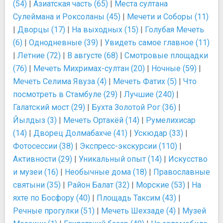
(54)
|
Азиатская часть (65)
|
Места султана
Сулеймана и Роксоланы (45)
|
Мечети и Соборы (11)
|
Дворцы (17)
|
На выходных (15)
|
Голубая Мечеть
(6)
|
Однодневные (39)
|
Увидеть самое главное (11)
|
Летние (72)
|
В августе (68)
|
Смотровые площадки
(76)
|
Мечеть Михримах-султан (20)
|
Ночные (59)
|
Мечеть Селима Явуза (4)
|
Мечеть Фатих (5)
|
Что
посмотреть в Стамбуле (29)
|
Лучшие (240)
|
Галатский мост (29)
|
Бухта Золотой Рог (36)
|
Йылдыз (3)
|
Мечеть Ортакёй (14)
|
Румелихисар
(14)
|
Дворец Долмабахче (41)
|
Ускюдар (33)
|
Фотосессии (38)
|
Экспресс-экскурсии (110)
|
Активности (29)
|
Уникальный опыт (14)
|
Искусство
и музеи (16)
|
Необычные дома (18)
|
Православные
святыни (35)
|
Район Балат (32)
|
Морские (53)
|
На
яхте по Босфору (40)
|
Площадь Таксим (43)
|
Речные прогулки (51)
|
Мечеть Шехзаде (4)
|
Музей