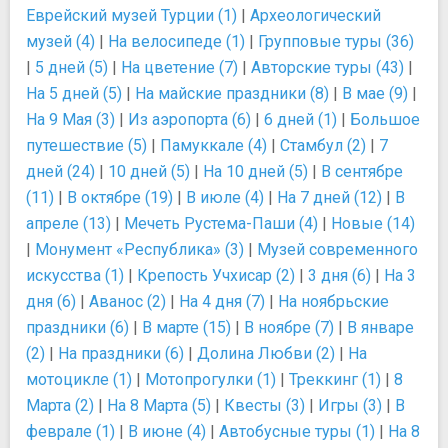
Еврейский музей Турции (1)
|
Археологический
музей (4)
|
На велосипеде (1)
|
Групповые туры (36)
|
5 дней (5)
|
На цветение (7)
|
Авторские туры (43)
|
На 5 дней (5)
|
На майские праздники (8)
|
В мае (9)
|
На 9 Мая (3)
|
Из аэропорта (6)
|
6 дней (1)
|
Большое
путешествие (5)
|
Памуккале (4)
|
Стамбул (2)
|
7
дней (24)
|
10 дней (5)
|
На 10 дней (5)
|
В сентябре
(11)
|
В октябре (19)
|
В июле (4)
|
На 7 дней (12)
|
В
апреле (13)
|
Мечеть Рустема-Паши (4)
|
Новые (14)
|
Монумент «Республика» (3)
|
Музей современного
искусства (1)
|
Крепость Учхисар (2)
|
3 дня (6)
|
На 3
дня (6)
|
Аванос (2)
|
На 4 дня (7)
|
На ноябрьские
праздники (6)
|
В марте (15)
|
В ноябре (7)
|
В январе
(2)
|
На праздники (6)
|
Долина Любви (2)
|
На
мотоцикле (1)
|
Мотопрогулки (1)
|
Треккинг (1)
|
8
Марта (2)
|
На 8 Марта (5)
|
Квесты (3)
|
Игры (3)
|
В
феврале (1)
|
В июне (4)
|
Автобусные туры (1)
|
На 8