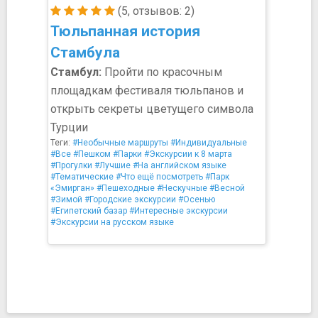
(5, отзывов: 2)
Тюльпанная история
Стамбула
Стамбул:
Пройти по красочным
площадкам фестиваля тюльпанов и
открыть секреты цветущего символа
Турции
Теги:
#Необычные маршруты
#Индивидуальные
#Все
#Пешком
#Парки
#Экскурсии к 8 марта
#Прогулки
#Лучшие
#На английском языке
#Тематические
#Что ещё посмотреть
#Парк
«Эмирган»
#Пешеходные
#Нескучные
#Весной
#Зимой
#Городские экскурсии
#Осенью
#Египетский базар
#Интересные экскурсии
#Экскурсии на русском языке