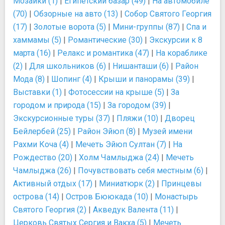
Мозаики (1)
|
Египетский базар (49)
|
На автомобиле
(70)
|
Обзорные на авто (13)
|
Собор Святого Георгия
(17)
|
Золотые ворота (5)
|
Мини-группы (87)
|
Спа и
хаммамы (5)
|
Романтические (30)
|
Экскурсии к 8
марта (16)
|
Релакс и романтика (47)
|
На кораблике
(2)
|
Для школьников (6)
|
Нишанташи (6)
|
Район
Мода (8)
|
Шопинг (4)
|
Крыши и панорамы (39)
|
Выставки (1)
|
Фотосессии на крыше (5)
|
За
городом и природа (15)
|
За городом (39)
|
Экскурсионные туры (37)
|
Пляжи (10)
|
Дворец
Бейлербей (25)
|
Район Эйюп (8)
|
Музей имени
Рахми Коча (4)
|
Мечеть Эйюп Султан (7)
|
На
Рождество (20)
|
Холм Чамлыджа (24)
|
Мечеть
Чамлыджа (26)
|
Почувствовать себя местным (6)
|
Активный отдых (17)
|
Миниатюрк (2)
|
Принцевы
острова (14)
|
Остров Бююкада (10)
|
Монастырь
Святого Георгия (2)
|
Акведук Валента (11)
|
Церковь Святых Сергия и Вакха (5)
|
Мечеть