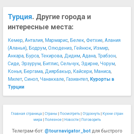
Турция
. Другие города и
интересные места:
Кемер
,
Анталия
,
Мармарис
,
Белек
,
Фетхие
,
Алания
(Аланья)
,
Бодрум
,
Олюдениз
,
Гейнюк
,
Измир
,
Анкара
,
Бурса
,
Текирова
,
Дидим
,
Адана
,
Трабзон
,
Сиде
,
Эрзурум
,
Битлис
,
Сельчук
,
Эдирне
,
Чорум
,
Конья
,
Бергама
,
Диярбакыр
,
Кайсери
,
Маниса
,
Милет
,
Синоп
,
Чанаккале
,
Газиантеп
,
Курорты в
Турции
Главная страница
|
Страны
|
Посмотреть
|
Отдохнуть
|
Кухни стран
мира
|
Полезное
|
Новости
|
Поговорить
Телеграм-бот:
@tournavigator_bot
для быстрого