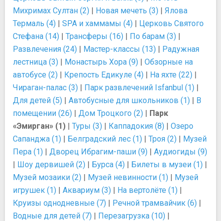
Михримах Султан (2)
|
Новая мечеть (3)
|
Ялова
Термаль (4)
|
SPA и хаммамы (4)
|
Церковь Святого
Стефана (14)
|
Трансферы (16)
|
По барам (3)
|
Развлечения (24)
|
Мастер-классы (13)
|
Радужная
лестница (3)
|
Монастырь Хора (9)
|
Обзорные на
автобусе (2)
|
Крепость Едикуле (4)
|
На яхте (22)
|
Чираган-палас (3)
|
Парк развлечений Isfanbul (1)
|
Для детей (5)
|
Автобусные для школьников (1)
|
В
помещении (26)
|
Дом Троцкого (2)
|
Парк
«Эмирган» (1)
|
Туры (3)
|
Каппадокия (8)
|
Озеро
Сапанджа (1)
|
Белградский лес (1)
|
Троя (2)
|
Музей
Пера (1)
|
Дворец Ибрагим-паши (9)
|
Аудиогиды (9)
|
Шоу дервишей (2)
|
Бурса (4)
|
Билеты в музеи (1)
|
Музей мозаики (2)
|
Музей невинности (1)
|
Музей
игрушек (1)
|
Аквариум (3)
|
На вертолёте (1)
|
Круизы однодневные (7)
|
Речной трамвайчик (6)
|
Водные для детей (7)
|
Перезагрузка (10)
|