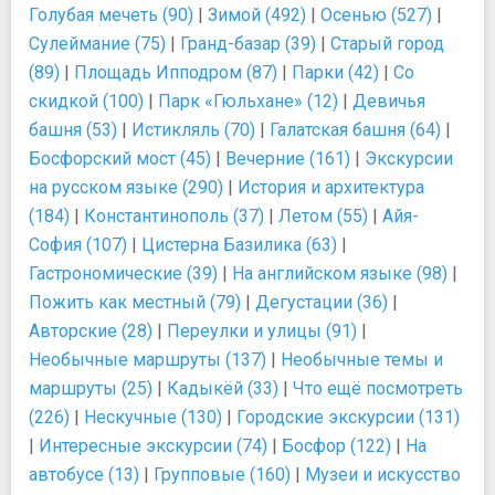
Голубая мечеть (90)
|
Зимой (492)
|
Осенью (527)
|
Сулеймание (75)
|
Гранд-базар (39)
|
Старый город
(89)
|
Площадь Ипподром (87)
|
Парки (42)
|
Со
скидкой (100)
|
Парк «Гюльхане» (12)
|
Девичья
башня (53)
|
Истикляль (70)
|
Галатская башня (64)
|
Босфорский мост (45)
|
Вечерние (161)
|
Экскурсии
на русском языке (290)
|
История и архитектура
(184)
|
Константинополь (37)
|
Летом (55)
|
Айя-
София (107)
|
Цистерна Базилика (63)
|
Гастрономические (39)
|
На английском языке (98)
|
Пожить как местный (79)
|
Дегустации (36)
|
Авторские (28)
|
Переулки и улицы (91)
|
Необычные маршруты (137)
|
Необычные темы и
маршруты (25)
|
Кадыкёй (33)
|
Что ещё посмотреть
(226)
|
Нескучные (130)
|
Городские экскурсии (131)
|
Интересные экскурсии (74)
|
Босфор (122)
|
На
автобусе (13)
|
Групповые (160)
|
Музеи и искусство