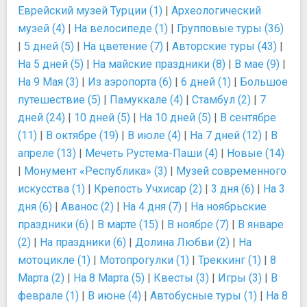
Еврейский музей Турции (1)
|
Археологический
музей (4)
|
На велосипеде (1)
|
Групповые туры (36)
|
5 дней (5)
|
На цветение (7)
|
Авторские туры (43)
|
На 5 дней (5)
|
На майские праздники (8)
|
В мае (9)
|
На 9 Мая (3)
|
Из аэропорта (6)
|
6 дней (1)
|
Большое
путешествие (5)
|
Памуккале (4)
|
Стамбул (2)
|
7
дней (24)
|
10 дней (5)
|
На 10 дней (5)
|
В сентябре
(11)
|
В октябре (19)
|
В июле (4)
|
На 7 дней (12)
|
В
апреле (13)
|
Мечеть Рустема-Паши (4)
|
Новые (14)
|
Монумент «Республика» (3)
|
Музей современного
искусства (1)
|
Крепость Учхисар (2)
|
3 дня (6)
|
На 3
дня (6)
|
Аванос (2)
|
На 4 дня (7)
|
На ноябрьские
праздники (6)
|
В марте (15)
|
В ноябре (7)
|
В январе
(2)
|
На праздники (6)
|
Долина Любви (2)
|
На
мотоцикле (1)
|
Мотопрогулки (1)
|
Треккинг (1)
|
8
Марта (2)
|
На 8 Марта (5)
|
Квесты (3)
|
Игры (3)
|
В
феврале (1)
|
В июне (4)
|
Автобусные туры (1)
|
На 8