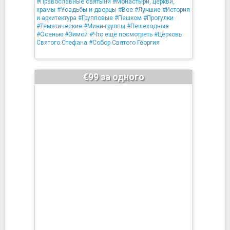
#Православные святыни
#Монастыри, церкви,
храмы
#Усадьбы и дворцы
#Все
#Лучшие
#История
и архитектура
#Групповые
#Пешком
#Прогулки
#Тематические
#Мини-группы
#Пешеходные
#Осенью
#Зимой
#Что ещё посмотреть
#Церковь
Святого Стефана
#Собор Святого Георгия
€99 за одного