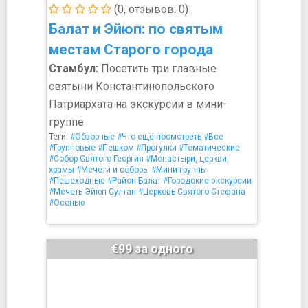
(0, отзывов: 0)
Балат и Эйюп: по святым
местам Старого города
Стамбул:
Посетить три главные
святыни Константинопольского
Патриархата на экскурсии в мини-
группе
Теги:
#Обзорные
#Что ещё посмотреть
#Все
#Групповые
#Пешком
#Прогулки
#Тематические
#Собор Святого Георгия
#Монастыри, церкви,
храмы
#Мечети и соборы
#Мини-группы
#Пешеходные
#Район Балат
#Городские экскурсии
#Мечеть Эйюп Султан
#Церковь Святого Стефана
#Осенью
€99 за одного