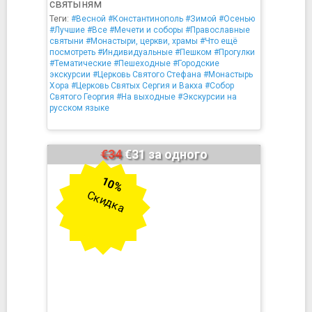
святыням
Теги:
#Весной
#Константинополь
#Зимой
#Осенью
#Лучшие
#Все
#Мечети и соборы
#Православные
святыни
#Монастыри, церкви, храмы
#Что ещё
посмотреть
#Индивидуальные
#Пешком
#Прогулки
#Тематические
#Пешеходные
#Городские
экскурсии
#Церковь Святого Стефана
#Монастырь
Хора
#Церковь Святых Сергия и Вакха
#Собор
Святого Георгия
#На выходные
#Экскурсии на
русском языке
€34
€31 за одного
10%
Скидка