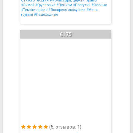
Святого Георгия
#Монастыри, церкви, храмы
#Зимой
#Групповые
#Пешком
#Прогулки
#Осенью
#Тематические
#Экспресс-экскурсии
#Мини-
группы
#Пешеходные
€175
(5, отзывов: 1)