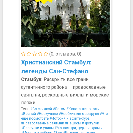
(0, отзывов: 0)
Христианский Стамбул:
легенды Сан-Стефано
Стамбул:
Раскрыть все грани
аутентичного района — православные
святыни, роскошные виллы и морские
пляжи
Теги:
#Со скидкой
#Летом
#Константинополь
#Весной
#Нескучные
#Необычные маршруты
#Что
ещё посмотреть
#История и архитектура
#Православные святыни
#Пешком
#Прогулки
#Переулки и улицы
#Монастыри, церкви, храмы
#Мечети и соборы
#Все
#Индивидуальные