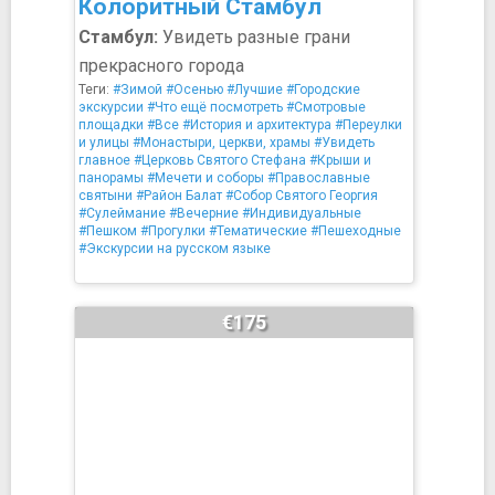
Колоритный Стамбул
Стамбул:
Увидеть разные грани
прекрасного города
Теги:
#Зимой
#Осенью
#Лучшие
#Городские
экскурсии
#Что ещё посмотреть
#Смотровые
площадки
#Все
#История и архитектура
#Переулки
и улицы
#Монастыри, церкви, храмы
#Увидеть
главное
#Церковь Святого Стефана
#Крыши и
панорамы
#Мечети и соборы
#Православные
святыни
#Район Балат
#Собор Святого Георгия
#Сулеймание
#Вечерние
#Индивидуальные
#Пешком
#Прогулки
#Тематические
#Пешеходные
#Экскурсии на русском языке
€175