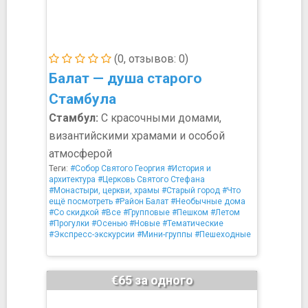
(0, отзывов: 0)
Балат — душа старого
Стамбула
Стамбул:
С красочными домами,
византийскими храмами и особой
атмосферой
Теги:
#Собор Святого Георгия
#История и
архитектура
#Церковь Святого Стефана
#Монастыри, церкви, храмы
#Старый город
#Что
ещё посмотреть
#Район Балат
#Необычные дома
#Со скидкой
#Все
#Групповые
#Пешком
#Летом
#Прогулки
#Осенью
#Новые
#Тематические
#Экспресс-экскурсии
#Мини-группы
#Пешеходные
€65 за одного