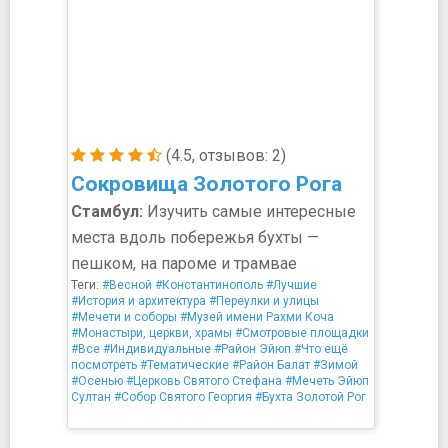
(4.5, отзывов: 2)
Сокровища Золотого Рога
Стамбул:
Изучить самые интересные
места вдоль побережья бухты —
пешком, на пароме и трамвае
Теги:
#Весной
#Константинополь
#Лучшие
#История и архитектура
#Переулки и улицы
#Мечети и соборы
#Музей имени Рахми Коча
#Монастыри, церкви, храмы
#Смотровые площадки
#Все
#Индивидуальные
#Район Эйюп
#Что ещё
посмотреть
#Тематические
#Район Балат
#Зимой
#Осенью
#Церковь Святого Стефана
#Мечеть Эйюп
Султан
#Собор Святого Георгия
#Бухта Золотой Рог