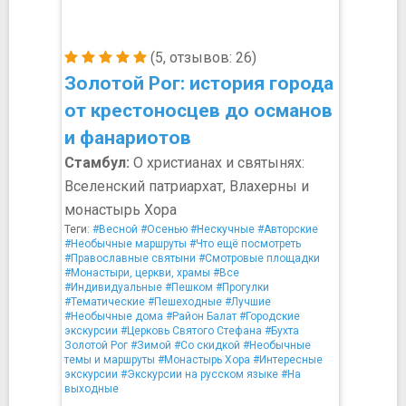
(5, отзывов: 26)
Золотой Рог: история города
от крестоносцев до османов
и фанариотов
Стамбул:
О христианах и святынях:
Вселенский патриархат, Влахерны и
монастырь Хора
Теги:
#Весной
#Осенью
#Нескучные
#Авторские
#Необычные маршруты
#Что ещё посмотреть
#Православные святыни
#Смотровые площадки
#Монастыри, церкви, храмы
#Все
#Индивидуальные
#Пешком
#Прогулки
#Тематические
#Пешеходные
#Лучшие
#Необычные дома
#Район Балат
#Городские
экскурсии
#Церковь Святого Стефана
#Бухта
Золотой Рог
#Зимой
#Со скидкой
#Необычные
темы и маршруты
#Монастырь Хора
#Интересные
экскурсии
#Экскурсии на русском языке
#На
выходные