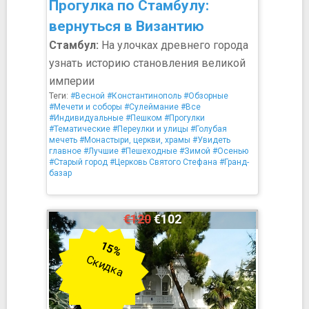
Прогулка по Стамбулу:
вернуться в Византию
Стамбул:
На улочках древнего города
узнать историю становления великой
империи
Теги:
#Весной
#Константинополь
#Обзорные
#Мечети и соборы
#Сулеймание
#Все
#Индивидуальные
#Пешком
#Прогулки
#Тематические
#Переулки и улицы
#Голубая
мечеть
#Монастыри, церкви, храмы
#Увидеть
главное
#Лучшие
#Пешеходные
#Зимой
#Осенью
#Старый город
#Церковь Святого Стефана
#Гранд-
базар
€120
€102
15%
Скидка