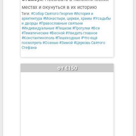
местах и окунуться в их историю
Теги:
#Собор Святого Георгия
#История и
архитектура
#Монастыри, церкви, храмы
#Усадьбы
и дворцы
#Православные святыни
#Индивидуальные
#Пешком
#Прогулки
#Все
#Тематические
#Весной
#Увидеть главное
#Константинополь
#Пешеходные
#Что ещё
посмотреть
#Осенью
#Зимой
#Церковь Святого
Стефана
от €150