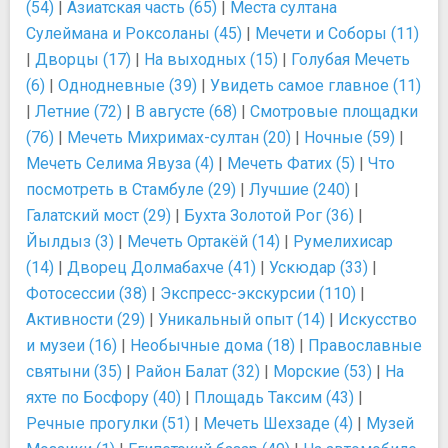
(54)
|
Азиатская часть (65)
|
Места султана
Сулеймана и Роксоланы (45)
|
Мечети и Соборы (11)
|
Дворцы (17)
|
На выходных (15)
|
Голубая Мечеть
(6)
|
Однодневные (39)
|
Увидеть самое главное (11)
|
Летние (72)
|
В августе (68)
|
Смотровые площадки
(76)
|
Мечеть Михримах-султан (20)
|
Ночные (59)
|
Мечеть Селима Явуза (4)
|
Мечеть Фатих (5)
|
Что
посмотреть в Стамбуле (29)
|
Лучшие (240)
|
Галатский мост (29)
|
Бухта Золотой Рог (36)
|
Йылдыз (3)
|
Мечеть Ортакёй (14)
|
Румелихисар
(14)
|
Дворец Долмабахче (41)
|
Ускюдар (33)
|
Фотосессии (38)
|
Экспресс-экскурсии (110)
|
Активности (29)
|
Уникальный опыт (14)
|
Искусство
и музеи (16)
|
Необычные дома (18)
|
Православные
святыни (35)
|
Район Балат (32)
|
Морские (53)
|
На
яхте по Босфору (40)
|
Площадь Таксим (43)
|
Речные прогулки (51)
|
Мечеть Шехзаде (4)
|
Музей