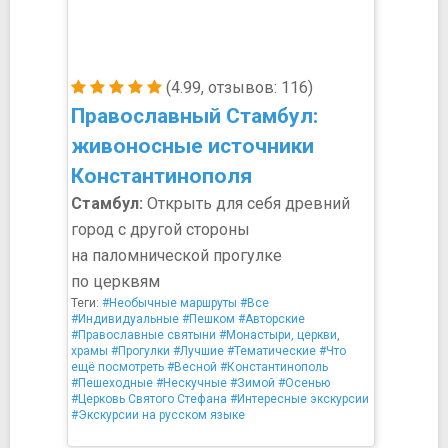
(4.99, отзывов: 116)
Православный Стамбул:
живоносные источники
Константинополя
Стамбул:
Открыть для себя древний
город с другой стороны
на паломнической прогулке
по церквям
Теги:
#Необычные маршруты
#Все
#Индивидуальные
#Пешком
#Авторские
#Православные святыни
#Монастыри, церкви,
храмы
#Прогулки
#Лучшие
#Тематические
#Что
ещё посмотреть
#Весной
#Константинополь
#Пешеходные
#Нескучные
#Зимой
#Осенью
#Церковь Святого Стефана
#Интересные экскурсии
#Экскурсии на русском языке