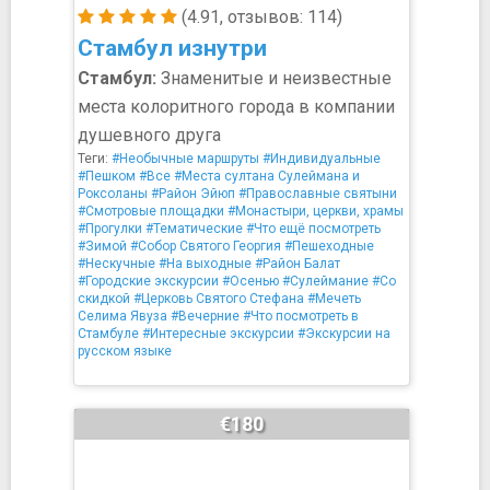
(4.91, отзывов: 114)
Стамбул изнутри
Стамбул:
Знаменитые и неизвестные
места колоритного города в компании
душевного друга
Теги:
#Необычные маршруты
#Индивидуальные
#Пешком
#Все
#Места султана Сулеймана и
Роксоланы
#Район Эйюп
#Православные святыни
#Смотровые площадки
#Монастыри, церкви, храмы
#Прогулки
#Тематические
#Что ещё посмотреть
#Зимой
#Собор Святого Георгия
#Пешеходные
#Нескучные
#На выходные
#Район Балат
#Городские экскурсии
#Осенью
#Сулеймание
#Со
скидкой
#Церковь Святого Стефана
#Мечеть
Селима Явуза
#Вечерние
#Что посмотреть в
Стамбуле
#Интересные экскурсии
#Экскурсии на
русском языке
€180