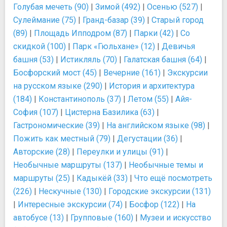
Голубая мечеть (90)
|
Зимой (492)
|
Осенью (527)
|
Сулеймание (75)
|
Гранд-базар (39)
|
Старый город
(89)
|
Площадь Ипподром (87)
|
Парки (42)
|
Со
скидкой (100)
|
Парк «Гюльхане» (12)
|
Девичья
башня (53)
|
Истикляль (70)
|
Галатская башня (64)
|
Босфорский мост (45)
|
Вечерние (161)
|
Экскурсии
на русском языке (290)
|
История и архитектура
(184)
|
Константинополь (37)
|
Летом (55)
|
Айя-
София (107)
|
Цистерна Базилика (63)
|
Гастрономические (39)
|
На английском языке (98)
|
Пожить как местный (79)
|
Дегустации (36)
|
Авторские (28)
|
Переулки и улицы (91)
|
Необычные маршруты (137)
|
Необычные темы и
маршруты (25)
|
Кадыкёй (33)
|
Что ещё посмотреть
(226)
|
Нескучные (130)
|
Городские экскурсии (131)
|
Интересные экскурсии (74)
|
Босфор (122)
|
На
автобусе (13)
|
Групповые (160)
|
Музеи и искусство