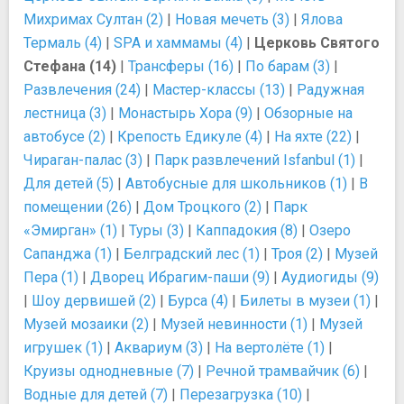
Михримах Султан (2)
|
Новая мечеть (3)
|
Ялова
Термаль (4)
|
SPA и хаммамы (4)
|
Церковь Святого
Стефана (14)
|
Трансферы (16)
|
По барам (3)
|
Развлечения (24)
|
Мастер-классы (13)
|
Радужная
лестница (3)
|
Монастырь Хора (9)
|
Обзорные на
автобусе (2)
|
Крепость Едикуле (4)
|
На яхте (22)
|
Чираган-палас (3)
|
Парк развлечений Isfanbul (1)
|
Для детей (5)
|
Автобусные для школьников (1)
|
В
помещении (26)
|
Дом Троцкого (2)
|
Парк
«Эмирган» (1)
|
Туры (3)
|
Каппадокия (8)
|
Озеро
Сапанджа (1)
|
Белградский лес (1)
|
Троя (2)
|
Музей
Пера (1)
|
Дворец Ибрагим-паши (9)
|
Аудиогиды (9)
|
Шоу дервишей (2)
|
Бурса (4)
|
Билеты в музеи (1)
|
Музей мозаики (2)
|
Музей невинности (1)
|
Музей
игрушек (1)
|
Аквариум (3)
|
На вертолёте (1)
|
Круизы однодневные (7)
|
Речной трамвайчик (6)
|
Водные для детей (7)
|
Перезагрузка (10)
|