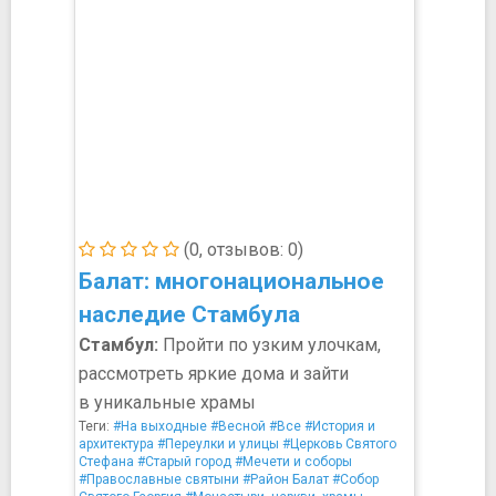
(0, отзывов: 0)
Балат: многонациональное
наследие Стамбула
Стамбул:
Пройти по узким улочкам,
рассмотреть яркие дома и зайти
в уникальные храмы
Теги:
#На выходные
#Весной
#Все
#История и
архитектура
#Переулки и улицы
#Церковь Святого
Стефана
#Старый город
#Мечети и соборы
#Православные святыни
#Район Балат
#Собор