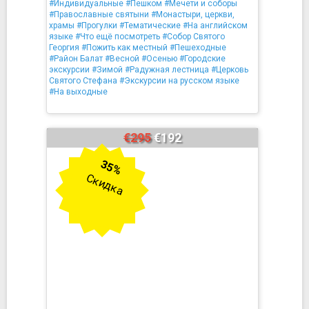
#Индивидуальные
#Пешком
#Мечети и соборы
#Православные святыни
#Монастыри, церкви,
храмы
#Прогулки
#Тематические
#На английском
языке
#Что ещё посмотреть
#Собор Святого
Георгия
#Пожить как местный
#Пешеходные
#Район Балат
#Весной
#Осенью
#Городские
экскурсии
#Зимой
#Радужная лестница
#Церковь
Святого Стефана
#Экскурсии на русском языке
#На выходные
€295
€192
35%
Скидка