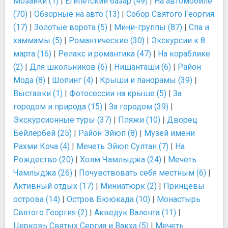
Мозаики (1)
|
Египетский базар (49)
|
На автомобиле
(70)
|
Обзорные на авто (13)
|
Собор Святого Георгия
(17)
|
Золотые ворота (5)
|
Мини-группы (87)
|
Спа и
хаммамы (5)
|
Романтические (30)
|
Экскурсии к 8
марта (16)
|
Релакс и романтика (47)
|
На кораблике
(2)
|
Для школьников (6)
|
Нишанташи (6)
|
Район
Мода (8)
|
Шопинг (4)
|
Крыши и панорамы (39)
|
Выставки (1)
|
Фотосессии на крыше (5)
|
За
городом и природа (15)
|
За городом (39)
|
Экскурсионные туры (37)
|
Пляжи (10)
|
Дворец
Бейлербей (25)
|
Район Эйюп (8)
|
Музей имени
Рахми Коча (4)
|
Мечеть Эйюп Султан (7)
|
На
Рождество (20)
|
Холм Чамлыджа (24)
|
Мечеть
Чамлыджа (26)
|
Почувствовать себя местным (6)
|
Активный отдых (17)
|
Миниатюрк (2)
|
Принцевы
острова (14)
|
Остров Бююкада (10)
|
Монастырь
Святого Георгия (2)
|
Акведук Валента (11)
|
Церковь Святых Сергия и Вакха (5)
|
Мечеть