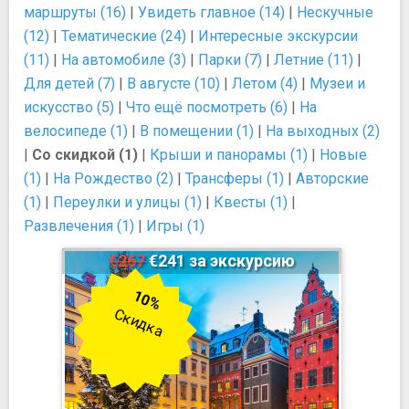
маршруты (16)
|
Увидеть главное (14)
|
Нескучные
(12)
|
Тематические (24)
|
Интересные экскурсии
(11)
|
На автомобиле (3)
|
Парки (7)
|
Летние (11)
|
Для детей (7)
|
В августе (10)
|
Летом (4)
|
Музеи и
искусство (5)
|
Что ещё посмотреть (6)
|
На
велосипеде (1)
|
В помещении (1)
|
На выходных (2)
|
Со скидкой (1)
|
Крыши и панорамы (1)
|
Новые
(1)
|
На Рождество (2)
|
Трансферы (1)
|
Авторские
(1)
|
Переулки и улицы (1)
|
Квесты (1)
|
Развлечения (1)
|
Игры (1)
€267
€241 за экскурсию
10%
Скидка