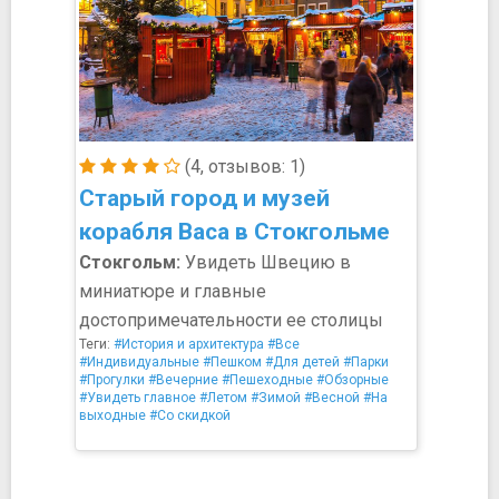
(4, отзывов: 1)
Старый город и музей
корабля Васа в Стокгольме
Стокгольм:
Увидеть Швецию в
миниатюре и главные
достопримечательности ее столицы
Теги:
#История и архитектура
#Все
#Индивидуальные
#Пешком
#Для детей
#Парки
#Прогулки
#Вечерние
#Пешеходные
#Обзорные
#Увидеть главное
#Летом
#Зимой
#Весной
#На
выходные
#Со скидкой