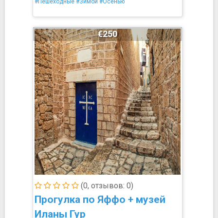
#Пешеходные
#Зимой
#Осенью
€250
(0, отзывов: 0)
Прогулка по Яффо + музей
Иланы Гур