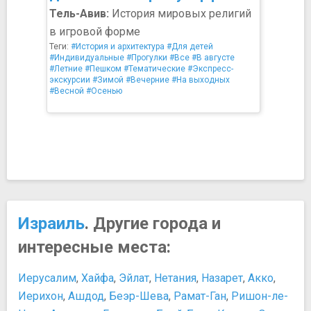
Тель-Авив:
История мировых религий
в игровой форме
Теги:
#История и архитектура
#Для детей
#Индивидуальные
#Прогулки
#Все
#В августе
#Летние
#Пешком
#Тематические
#Экспресс-
экскурсии
#Зимой
#Вечерние
#На выходных
#Весной
#Осенью
Израиль
. Другие города и
интересные места:
Иерусалим
,
Хайфа
,
Эйлат
,
Нетания
,
Назарет
,
Акко
,
Иерихон
,
Ашдод
,
Беэр-Шева
,
Рамат-Ган
,
Ришон-ле-