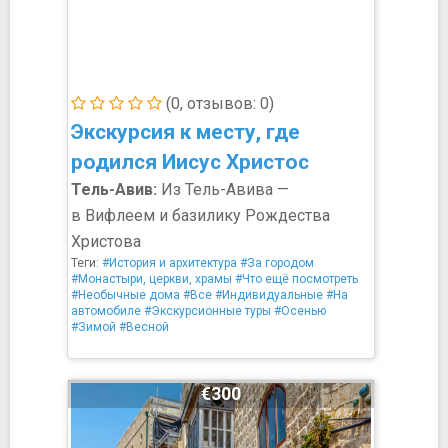
(0, отзывов: 0)
Экскурсия к месту, где
родился Иисус Христос
Тель-Авив:
Из Тель-Авива —
в Вифлеем и базилику Рождества
Христова
Теги:
#История и архитектура
#За городом
#Монастыри, церкви, храмы
#Что ещё посмотреть
#Необычные дома
#Все
#Индивидуальные
#На
автомобиле
#Экскурсионные туры
#Осенью
#Зимой
#Весной
€300