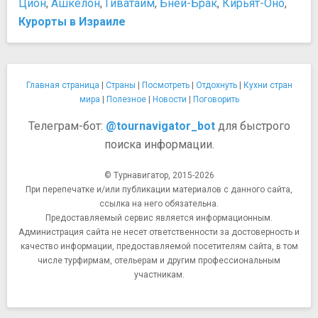
Цион
,
Ашкелон
,
Гиватаим
,
Бней-Брак
,
Кирьят-Оно
,
Курорты в Израиле
Главная страница
|
Страны
|
Посмотреть
|
Отдохнуть
|
Кухни стран
мира
|
Полезное
|
Новости
|
Поговорить
Телеграм-бот:
@tournavigator_bot
для быстрого
поиска информации.
© Турнавигатор, 2015-2026
При перепечатке и/или публикации материалов с данного сайта,
ссылка на него обязательна.
Предоставляемый сервис является информационным.
Администрация сайта не несет ответственности за достоверность и
качество информации, предоставляемой посетителям сайта, в том
числе турфирмам, отельерам и другим профессиональным
участникам.