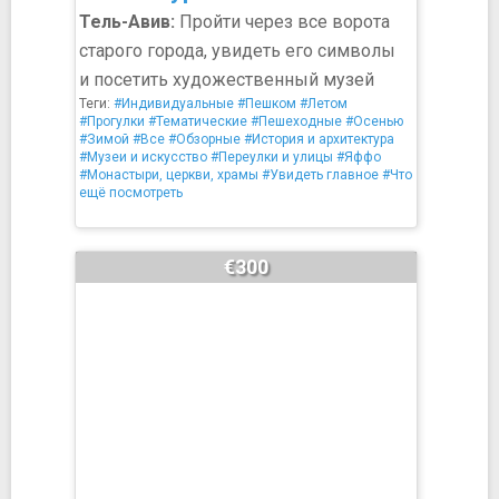
Тель-Авив:
Пройти через все ворота
старого города, увидеть его символы
и посетить художественный музей
Теги:
#Индивидуальные
#Пешком
#Летом
#Прогулки
#Тематические
#Пешеходные
#Осенью
#Зимой
#Все
#Обзорные
#История и архитектура
#Музеи и искусство
#Переулки и улицы
#Яффо
#Монастыри, церкви, храмы
#Увидеть главное
#Что
ещё посмотреть
€300