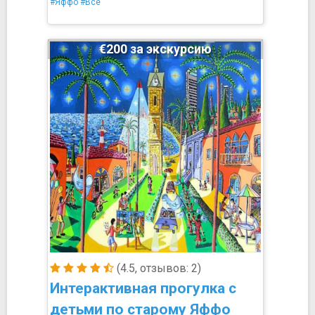
#Яффо
#Все
€200 за экскурсию
(4.5, отзывов: 2)
Интерактивная прогулка с
детьми по старому Яффо