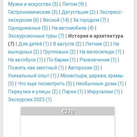
Музеи и искусство (5)
|
Летом (9)
|
Гастрономические (3)
|
Дегустации (2)
|
Экспресс-
экскурсии (6)
|
Весной (14)
|
За городом (7)
|
Однодневные (5)
|
На автомобиле (4)
|
Экскурсионные туры (7)
|
История и архитектура
(7)
|
Для детей (1)
|
В августе (2)
|
Летние (2)
|
На
выходных (2)
|
Групповые (2)
|
На велосипеде (1)
|
На автобусе (1)
|
По барам (1)
|
Развлечения (1)
|
Пожить как местный (1)
|
Авторские (2)
|
Уникальный опыт (1)
|
Монастыри, церкви, храмы
(3)
|
Что ещё посмотреть (5)
|
Необычные дома (1)
|
Переулки и улицы (2)
|
Парки (1)
|
Иерусалим (1)
|
Экскурсии 2025 (1)
€270