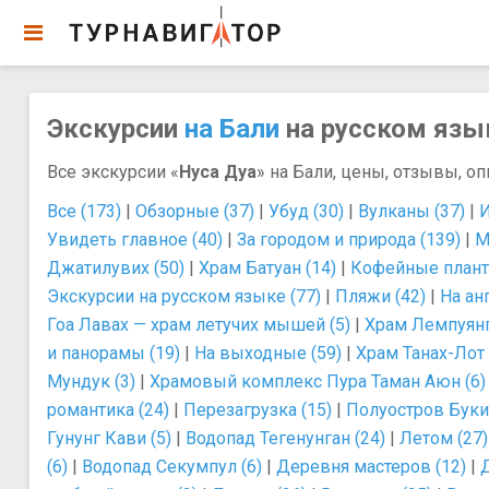
Экскурсии
на Бали
на русском язык
Все экскурсии «
Нуса Дуа
» на Бали, цены, отзывы, оп
Все (173)
|
Обзорные (37)
|
Убуд (30)
|
Вулканы (37)
|
И
Увидеть главное (40)
|
За городом и природа (139)
|
М
Джатилувих (50)
|
Храм Батуан (14)
|
Кофейные плант
Экскурсии на русском языке (77)
|
Пляжи (42)
|
На ан
Гоа Лавах — храм летучих мышей (5)
|
Храм Лемпуянг
и панорамы (19)
|
На выходные (59)
|
Храм Танах-Лот 
Мундук (3)
|
Храмовый комплекс Пура Таман Аюн (6)
романтика (24)
|
Перезагрузка (15)
|
Полуостров Букит
Гунунг Кави (5)
|
Водопад Тегенунган (24)
|
Летом (27)
(6)
|
Водопад Секумпул (6)
|
Деревня мастеров (12)
|