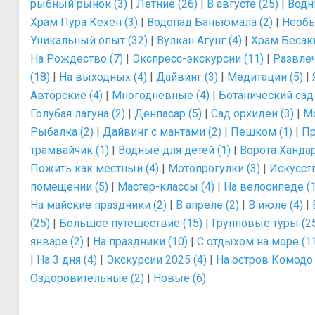
рыбный рынок (3)
|
Летние (26)
|
В августе (25)
|
Водн
Храм Пура Кехен (3)
|
Водопад Баньюмала (2)
|
Необы
Уникальный опыт (32)
|
Вулкан Агунг (4)
|
Храм Бесаки
На Рождество (7)
|
Экспресс-экскурсии (11)
|
Развлеч
(18)
|
На выходных (4)
|
Дайвинг (3)
|
Медитации (5)
|
Авторские (4)
|
Многодневные (4)
|
Ботанический сад 
Голубая лагуна (2)
|
Денпасар (5)
|
Сад орхидей (3)
|
М
Рыбалка (2)
|
Дайвинг с мантами (2)
|
Пешком (1)
|
Пр
трамвайчик (1)
|
Водные для детей (1)
|
Ворота Хандар
Пожить как местный (4)
|
Мотопрогулки (3)
|
Искусств
помещении (5)
|
Мастер-классы (4)
|
На велосипеде (1
На майские праздники (2)
|
В апреле (2)
|
В июле (4)
|
(25)
|
Большое путешествие (15)
|
Групповые туры (2
январе (2)
|
На праздники (10)
|
С отдыхом на море (1
|
На 3 дня (4)
|
Экскурсии 2025 (4)
|
На остров Комодо 
Оздоровительные (2)
|
Новые (6)