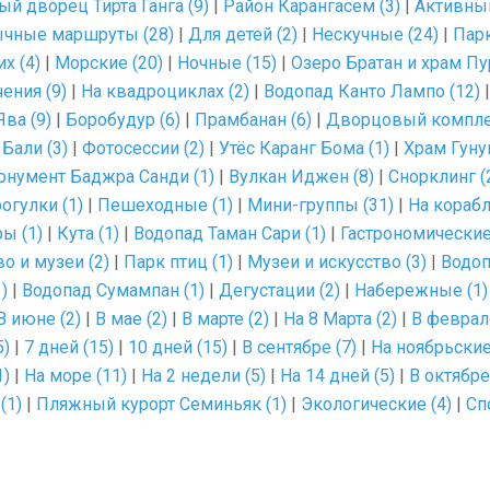
ый дворец Тирта Ганга (9)
|
Район Карангасем (3)
|
Активный
чные маршруты (28)
|
Для детей (2)
|
Нескучные (24)
|
Парк
х (4)
|
Морские (20)
|
Ночные (15)
|
Озеро Братан и храм Пу
ения (9)
|
На квадроциклах (2)
|
Водопад Канто Лампо (12)
Ява (9)
|
Боробудур (6)
|
Прамбанан (6)
|
Дворцовый комплек
Бали (3)
|
Фотосессии (2)
|
Утёс Каранг Бома (1)
|
Храм Гунун
онумент Баджра Санди (1)
|
Вулкан Иджен (8)
|
Снорклинг (
огулки (1)
|
Пешеходные (1)
|
Мини-группы (31)
|
На корабл
ы (1)
|
Кута (1)
|
Водопад Таман Сари (1)
|
Гастрономические
о и музеи (2)
|
Парк птиц (1)
|
Музеи и искусство (3)
|
Водоп
)
|
Водопад Сумампан (1)
|
Дегустации (2)
|
Набережные (1)
В июне (2)
|
В мае (2)
|
В марте (2)
|
На 8 Марта (2)
|
В феврале
5)
|
7 дней (15)
|
10 дней (15)
|
В сентябре (7)
|
На ноябрьские
1)
|
На море (11)
|
На 2 недели (5)
|
На 14 дней (5)
|
В октябре
(1)
|
Пляжный курорт Семиньяк (1)
|
Экологические (4)
|
Сп