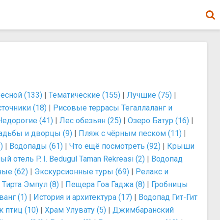
есной (133)
|
Тематические (155)
|
Лучшие (75)
|
точники (18)
|
Рисовые террасы Тегаллаланг и
Недорогие (41)
|
Лес обезьян (25)
|
Озеро Батур (16)
|
адьбы и дворцы (9)
|
Пляж с чёрным песком (11)
|
)
|
Водопады (61)
|
Что ещё посмотреть (92)
|
Крыши
 отель P. I. Bedugul Taman Rekreasi (2)
|
Водопад
ые (62)
|
Экскурсионные туры (69)
|
Релакс и
 Тирта Эмпул (8)
|
Пещера Гоа Гаджа (8)
|
Гробницы
анг (1)
|
История и архитектура (17)
|
Водопад Гит-Гит
 птиц (10)
|
Храм Улувату (5)
|
Джимбаранский