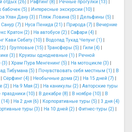
 отдых (26)
|
Рафтинг (8)
|
Речные прогулки (13)
|
 бабочек (5)
|
Интересные экскурсии (10)
|
ра Улан Дану (3)
|
Пляж Ловина (5)
|
Дельфины (5)
|
|
Санур (7)
|
Нуса Пенида (21)
|
Природа (7)
|
Вечерние
с Кратон (2)
|
На автобусе (2)
|
Сафари (4)
|
г Кави Себату (10)
|
Водопад Тукад Чепунг (1)
|
22)
|
Групповые (15)
|
Трансферы (5)
|
Гили (4)
|
ике (3)
|
Круизы однодневные (1)
|
Речной
 (3)
|
Храм Пура Менгенинг (5)
|
На мотоцикле (3)
|
ад Тибумана (5)
|
Почувствовать себя местным (1)
|
В
|
Сёрфинг (4)
|
Необычные дома (2)
|
На 15 дней (7)
|
 (2)
|
На 9 Мая (2)
|
На каникулы (2)
|
Авторские туры
 праздники (10)
|
В декабре (8)
|
В ноябре (10)
|
В
 (14)
|
На 2 дня (6)
|
Корпоративные туры (5)
|
3 дня (4)
ортивные туры (3)
|
На 10 дней (2)
|
Фитнес-туры (2)
|