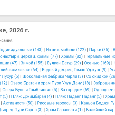
е, 2026 г.
исания.
ндивидуальные (143)
|
На автомобиле (122)
|
Парки (35)
|
В
онастыри, церкви, храмы (77)
|
Храмы (82)
|
Термальные ис
ации (47)
|
Зимой (155)
|
Вулкан Батур (29)
|
Осенью (169)
|
глийском языке (64)
|
Водный дворец Таман Уджунг (9)
|
Ус
 Лухур (5)
|
Шоколадная фабрика Чарли (3)
|
Со скидкой (28
(12)
|
Озеро Братан и храм Пура Улун Дану (18)
|
Заброшенный
|
Озёра Буян и Тамблинган (5)
|
За городом (69)
|
Однодневн
 (5)
|
Пляж Джимбаран (4)
|
Пляж Паданг Паданг (5)
|
Храм
|
Активности (50)
|
Рисовые террасы (3)
|
Каньон Беджи Гув
Дворец Пури Сарен (3)
|
Храм Сарасвати (1)
|
Балийский парк