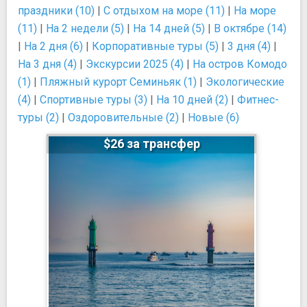
праздники (10)
|
С отдыхом на море (11)
|
На море
(11)
|
На 2 недели (5)
|
На 14 дней (5)
|
В октябре (14)
|
На 2 дня (6)
|
Корпоративные туры (5)
|
3 дня (4)
|
На 3 дня (4)
|
Экскурсии 2025 (4)
|
На остров Комодо
(1)
|
Пляжный курорт Семиньяк (1)
|
Экологические
(4)
|
Спортивные туры (3)
|
На 10 дней (2)
|
Фитнес-
туры (2)
|
Оздоровительные (2)
|
Новые (6)
$26 за трансфер