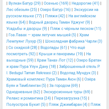
|
Вулкан Батур (29)
|
Осенью (169)
|
Недорогие (41)
|
Лес обезьян (25)
|
Озеро Батур (16)
|
Экскурсии на
русском языке (77)
|
Пляжи (42)
|
На английском
языке (64)
|
Водный дворец Таман Уджунг (9)
|
Усадьбы и дворцы (9)
|
Пляж с чёрным песком (11)
|
Гоа Лавах — храм летучих мышей (5)
|
Храм
Лемпуянг Лухур (5)
|
Шоколадная фабрика Чарли (3)
|
Со скидкой (28)
|
Водопады (61)
|
Что ещё
посмотреть (92)
|
Крыши и панорамы (19)
|
На
выходные (59)
|
Храм Танах-Лот (12)
|
Озеро Братан
и храм Пура Улун Дану (18)
|
Заброшенный отель P.
I. Bedugul Taman Rekreasi (2)
|
Водопад Мундук (3)
|
Храмовый комплекс Пура Таман Аюн (6)
|
Озёра
Буян и Тамблинган (5)
|
За городом (69)
|
Однодневные (62)
|
Экскурсионные туры (69)
|
Релакс и романтика (24)
|
Перезагрузка (15)
|
Полуостров Букит (5)
|
Пляж Джимбаран (4)
|
Пляж