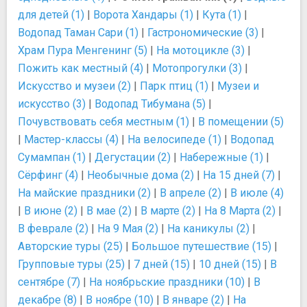
для детей (1)
|
Ворота Хандары (1)
|
Кута (1)
|
Водопад Таман Сари (1)
|
Гастрономические (3)
|
Храм Пура Менгенинг (5)
|
На мотоцикле (3)
|
Пожить как местный (4)
|
Мотопрогулки (3)
|
Искусство и музеи (2)
|
Парк птиц (1)
|
Музеи и
искусство (3)
|
Водопад Тибумана (5)
|
Почувствовать себя местным (1)
|
В помещении (5)
|
Мастер-классы (4)
|
На велосипеде (1)
|
Водопад
Сумампан (1)
|
Дегустации (2)
|
Набережные (1)
|
Сёрфинг (4)
|
Необычные дома (2)
|
На 15 дней (7)
|
На майские праздники (2)
|
В апреле (2)
|
В июле (4)
|
В июне (2)
|
В мае (2)
|
В марте (2)
|
На 8 Марта (2)
|
В феврале (2)
|
На 9 Мая (2)
|
На каникулы (2)
|
Авторские туры (25)
|
Большое путешествие (15)
|
Групповые туры (25)
|
7 дней (15)
|
10 дней (15)
|
В
сентябре (7)
|
На ноябрьские праздники (10)
|
В
декабре (8)
|
В ноябре (10)
|
В январе (2)
|
На