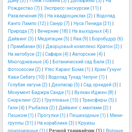
Дану (3)
|
Пляж Ловина (5)
|
Дельфины (5)
|
На
Рождество (7)
|
Экспресс-экскурсии (11)
|
Развлечения (9)
|
На квадроциклах (2)
|
Водопад
Канто Лампо (12)
|
Санур (7)
|
Нуса Пенида (21)
|
Природа (7)
|
Вечерние (18)
|
На выходных (4)
|
Дайвинг (3)
|
Медитации (5)
|
Ява (9)
|
Боробудур (6)
|
Прамбанан (6)
|
Дворцовый комплекс Кратон (2)
|
На автобусе (2)
|
Сафари (4)
|
Авторские (4)
|
Многодневные (4)
|
Ботанический сад Бали (3)
|
Фотосессии (2)
|
Утёс Каранг Бома (1)
|
Храм Гунунг
Кави Себату (10)
|
Водопад Тукад Чепунг (1)
|
Голубая лагуна (2)
|
Денпасар (5)
|
Сад орхидей (3)
|
Монумент Баджра Санди (1)
|
Вулкан Иджен (8)
|
Снорклинг (22)
|
Групповые (15)
|
Трансферы (5)
|
Гили (4)
|
Рыбалка (2)
|
Дайвинг с мантами (2)
|
Пешком (1)
|
Прогулки (1)
|
Пешеходные (1)
|
Мини-
группы (31)
|
На кораблике (3)
|
Круизы
однодневные (1)
|
Речной трамвайчик (1)
|
Водные