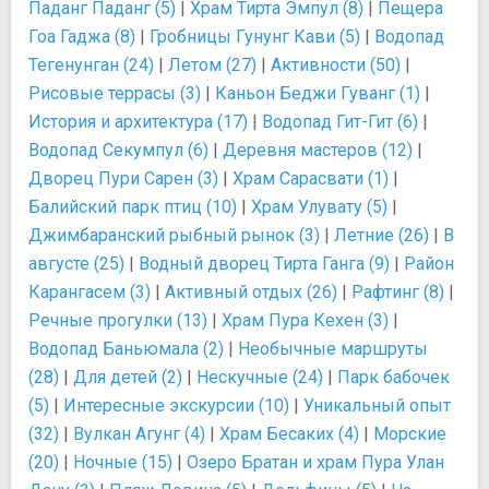
Паданг Паданг (5)
|
Храм Тирта Эмпул (8)
|
Пещера
Гоа Гаджа (8)
|
Гробницы Гунунг Кави (5)
|
Водопад
Тегенунган (24)
|
Летом (27)
|
Активности (50)
|
Рисовые террасы (3)
|
Каньон Беджи Гуванг (1)
|
История и архитектура (17)
|
Водопад Гит-Гит (6)
|
Водопад Секумпул (6)
|
Деревня мастеров (12)
|
Дворец Пури Сарен (3)
|
Храм Сарасвати (1)
|
Балийский парк птиц (10)
|
Храм Улувату (5)
|
Джимбаранский рыбный рынок (3)
|
Летние (26)
|
В
августе (25)
|
Водный дворец Тирта Ганга (9)
|
Район
Карангасем (3)
|
Активный отдых (26)
|
Рафтинг (8)
|
Речные прогулки (13)
|
Храм Пура Кехен (3)
|
Водопад Баньюмала (2)
|
Необычные маршруты
(28)
|
Для детей (2)
|
Нескучные (24)
|
Парк бабочек
(5)
|
Интересные экскурсии (10)
|
Уникальный опыт
(32)
|
Вулкан Агунг (4)
|
Храм Бесаких (4)
|
Морские
(20)
|
Ночные (15)
|
Озеро Братан и храм Пура Улан