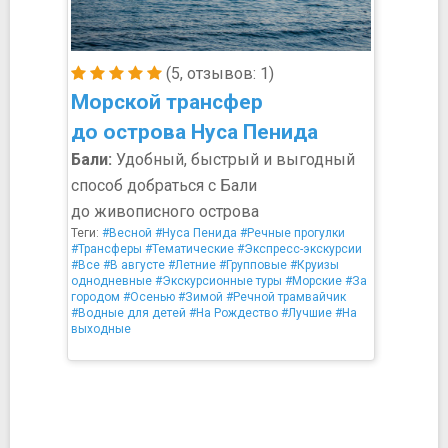
(5, отзывов: 1)
Морской трансфер
до острова Нуса Пенида
Бали:
Удобный, быстрый и выгодный
способ добраться с Бали
до живописного острова
Теги:
#Весной
#Нуса Пенида
#Речные прогулки
#Трансферы
#Тематические
#Экспресс-экскурсии
#Все
#В августе
#Летние
#Групповые
#Круизы
однодневные
#Экскурсионные туры
#Морские
#За
городом
#Осенью
#Зимой
#Речной трамвайчик
#Водные для детей
#На Рождество
#Лучшие
#На
выходные