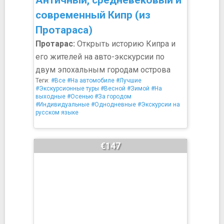
Античный, средневековый и
современный Кипр (из
Протараса)
Протарас:
Открыть историю Кипра и
его жителей на авто-экскурсии по
двум эпохальным городам острова
Теги:
#Все
#На автомобиле
#Лучшие
#Экскурсионные туры
#Весной
#Зимой
#На
выходные
#Осенью
#За городом
#Индивидуальные
#Однодневные
#Экскурсии на
русском языке
€147