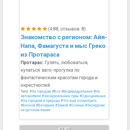
(4.88, отзывов: 8)
Знакомство с регионом: Айя-
Напа, Фамагуста и мыс Греко
из Протараса
Протарас:
Гулять, любоваться,
купаться: авто-прогулка по
фантастическим красотам города и
окрестностей
Теги:
#За городом
#Все
#Индивидуальные
#На
автомобиле
#Экскурсионные туры
#Однодневные
#За городом и природа
#Что ещё посмотреть
#Весной
#Вечерние
#Зимой
#Осенью
#Экскурсии
на русском языке
€185