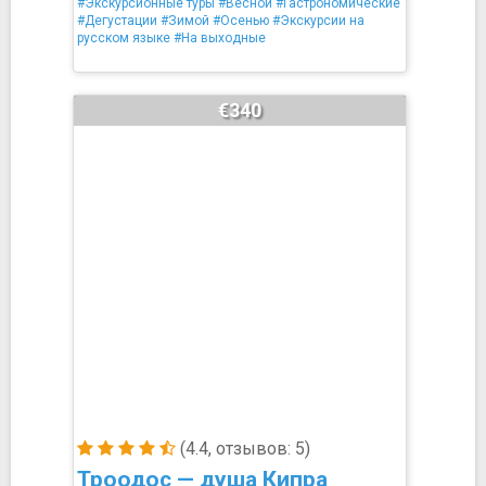
#Экскурсионные туры
#Весной
#Гастрономические
#Дегустации
#Зимой
#Осенью
#Экскурсии на
русском языке
#На выходные
€340
(4.4, отзывов: 5)
Троодос — душа Кипра