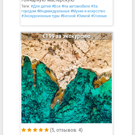
Теги:
#Для детей
#Все
#На автомобиле
#За
городом
#Индивидуальные
#Музеи и искусство
#Экскурсионные туры
#Весной
#Зимой
#Осенью
€199 за экскурсию
(5, отзывов: 4)