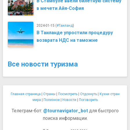
В Стамбуле ввели билетную систему
в мечети Айя-София
2024-01-15 (
#Таиланд
)
В Таиланде упростили процедуру
возврата НДС на таможне
Все новости туризма
Главная страница
|
Страны
|
Посмотреть
|
Отдохнуть
|
Кухни стран
мира
|
Полезное
|
Новости
|
Поговорить
Телеграм-бот:
@tournavigator_bot
для быстрого
поиска информации.