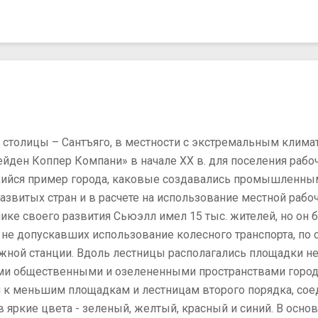
 столицы – Сантъяго, в местности с экстремальным климат
йден Коппер Компани» в начале ХХ в. для поселения раб
ийся пример города, каковые создавались промышленны
развитых стран и в расчете на использование местной раб
ике своего развития Сьюэлл имел 15 тыс. жителей, но он 
, не допускавших использование колесного транспорта, по
ной станции. Вдоль лестницы располагались площадки 
ми общественными и озелененными пространствами города
 к меньшим площадкам и лестницам второго порядка, сое
 яркие цвета - зеленый, желтый, красный и синий. В осн