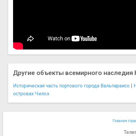
Другие объекты всемирного наследи
Историческая часть портового города Вальпараисо
|
островах Чилоэ
Главная стра
Теле