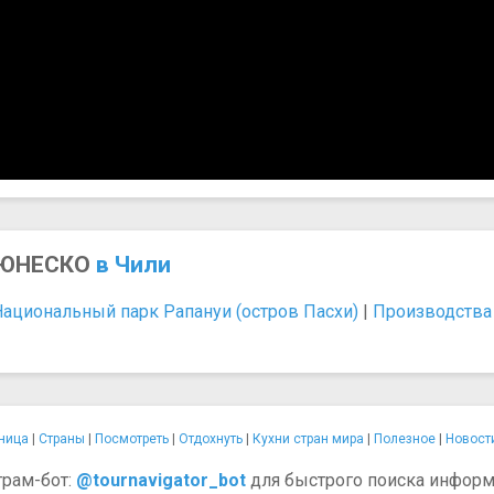
я ЮНЕСКО
в Чили
Национальный парк Рапануи (остров Пасхи)
|
Производства 
ница
|
Страны
|
Посмотреть
|
Отдохнуть
|
Кухни стран мира
|
Полезное
|
Новост
грам-бот:
@tournavigator_bot
для быстрого поиска информ