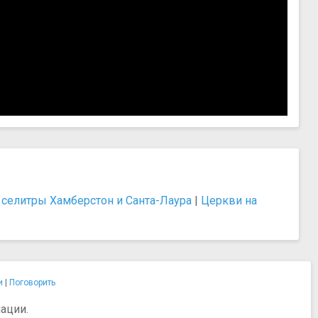
селитры Хамберстон и Санта-Лаура
|
Церкви на
и
|
Поговорить
ации.