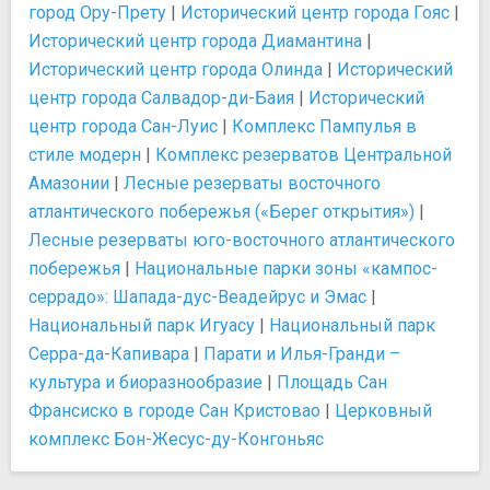
город Ору-Прету
|
Исторический центр города Гояс
|
Исторический центр города Диамантина
|
Исторический центр города Олинда
|
Исторический
центр города Салвадор-ди-Баия
|
Исторический
центр города Сан-Луис
|
Комплекс Пампулья в
стиле модерн
|
Комплекс резерватов Центральной
Амазонии
|
Лесные резерваты восточного
атлантического побережья («Берег открытия»)
|
Лесные резерваты юго-восточного атлантического
побережья
|
Национальные парки зоны «кампос-
серрадо»: Шапада-дус-Веадейрус и Эмас
|
Национальный парк Игуасу
|
Национальный парк
Серра-да-Капивара
|
Парати и Илья-Гранди –
культура и биоразнообразие
|
Площадь Сан
Франсиско в городе Сан Кристовао
|
Церковный
комплекс Бон-Жесус-ду-Конгоньяс