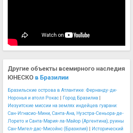
Другие объекты всемирного наследия
ЮНЕСКО
в Бразилии
Бразильские острова в Атлантике: Фернанду-ди-
Норонья и атолл Рокас
|
Город Бразилиа
|
Иезуитские миссии на землях индейцев гуарани:
Сан-Игнасио-Мини, Санта-Ана, Нуэстра-Сеньора-де-
Лорето и Санта-Мария-ла-Майор (Аргентина); руины
Сан-Мигел-дас-Мисойнс (Бразилия)
|
Исторический