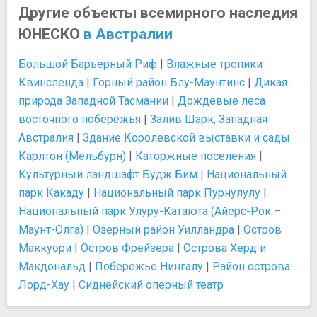
Другие объекты всемирного наследия
ЮНЕСКО
в Австралии
Большой Барьерный Риф
|
Влажные тропики
Квинсленда
|
Горный район Блу-Маунтинс
|
Дикая
природа Западной Тасмании
|
Дождевые леса
восточного побережья
|
Залив Шарк, Западная
Австралия
|
Здание Королевской выставки и сады
Карлтон (Мельбурн)
|
Каторжные поселения
|
Культурный ландшафт Будж Бим
|
Национальный
парк Какаду
|
Национальный парк Пурнулулу
|
Национальный парк Улуру-Катаюта (Айерс-Рок –
Маунт-Олга)
|
Озерный район Уилландра
|
Остров
Маккуори
|
Остров Фрейзера
|
Острова Херд и
Макдональд
|
Побережье Нингалу
|
Район острова
Лорд-Хау
|
Сиднейский оперный театр