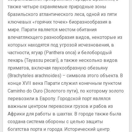
также четыре охраняемые природные зоны
бразильского атлантического леса, одной из пяти
ключевых «горячих точек» биоразнообразия в
мире. Парати является местом обитания
впечатляющего разнообразия видов, некоторые из
которых находятся под угрозой исчезновения, в
частности, ягуар (Panthera onca) и белобородый
пекарь (Tayassu pecari), а также несколько видов
приматов, включая паукообразную обезьяну
(Brachyteles arachnoides) – символа этого объекта. В
конце XVII века Парати служил конечным пунктом
Caminho do Ouro (Золотого пути), по которому золото
перевозили в Европу. Городской порт являлся
важным центром перевозки грузов и рабов из
Африки для работы в шахтах. В городе также была
создана система обороны с целью защиты
богатства порта и города. Исторический центр