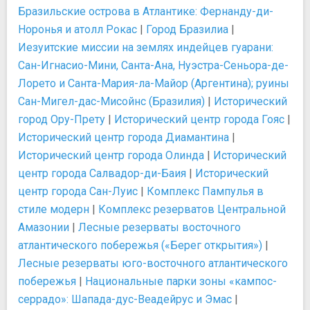
Бразильские острова в Атлантике: Фернанду-ди-
Норонья и атолл Рокас
|
Город Бразилиа
|
Иезуитские миссии на землях индейцев гуарани:
Сан-Игнасио-Мини, Санта-Ана, Нуэстра-Сеньора-де-
Лорето и Санта-Мария-ла-Майор (Аргентина); руины
Сан-Мигел-дас-Мисойнс (Бразилия)
|
Исторический
город Ору-Прету
|
Исторический центр города Гояс
|
Исторический центр города Диамантина
|
Исторический центр города Олинда
|
Исторический
центр города Салвадор-ди-Баия
|
Исторический
центр города Сан-Луис
|
Комплекс Пампулья в
стиле модерн
|
Комплекс резерватов Центральной
Амазонии
|
Лесные резерваты восточного
атлантического побережья («Берег открытия»)
|
Лесные резерваты юго-восточного атлантического
побережья
|
Национальные парки зоны «кампос-
серрадо»: Шапада-дус-Веадейрус и Эмас
|