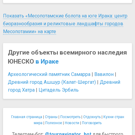
Показать «Месопотамские болота на юге Ирака: центр
биоразнообразия и реликтовые ландшафты городов
Месопотамии» на карте
Другие объекты всемирного наследия
ЮНЕСКО
в Ираке
Археологический памятник Самарра
|
Вавилон
|
Древний город Ашшур (Калат-Шергат)
|
Древний
город Хатра
|
Цитадель Эрбиль
Главная страница
|
Страны
|
Посмотреть
|
Отдохнуть
|
Кухни стран
мира
|
Полезное
|
Новости
|
Поговорить
Телеграм-бот:
@tournavigator_bot
для быстрого