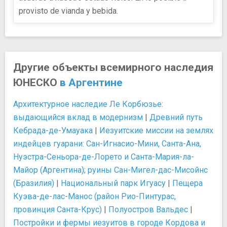
provisto de vianda y bebida.
Другие объекты всемирного наследия
ЮНЕСКО
в Аргентине
Архитектурное наследие Ле Корбюзье:
выдающийся вклад в модернизм
|
Древний путь
Кебрада-де-Умауака
|
Иезуитские миссии на землях
индейцев гуарани: Сан-Игнасио-Мини, Санта-Ана,
Нуэстра-Сеньора-де-Лорето и Санта-Мария-ла-
Майор (Аргентина); руины Сан-Мигел-дас-Мисойнс
(Бразилия)
|
Национальный парк Игуасу
|
Пещера
Куэва-де-лас-Манос (район Рио-Пинтурас,
провинция Санта-Крус)
|
Полуостров Вальдес
|
Постройки и фермы иезуитов в городе Кордова и