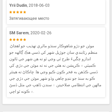
Yrii Dudin
, 2018-06-03
Затягивающее место
SM Sarem
, 2020-02-26
موئن جو دڙو شاهوڪار سنڌو ماٿري تهذيب جو اهڃاڻ.
منظم رٿابندي سان جوڙيل شهر کي ڏسي هڪ ڳالهه جو
اندازو چڱيءَ طرح ٿي وڃي ٿو ته هن شهر جي ٽائون
ڪميٽي ۾ ڪرپشن نه هئي جي نه ته موئن جي دڙي کي
ڏسي ڪڏهن به فخر ڪون ڪيو وڃي ها. ڇاڪاڻ ته هينئر
ڪو به سنڌ جو ننڍو چاهي وڏو شهر موئن جي دڙي جي
ماڻهن جي انتظامي صلاحيتن ۽ سندن ڏاهپ جي مثل ڏسڻ
۾ ڪونه ٿو اچي.