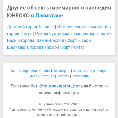
Другие объекты всемирного наследия
ЮНЕСКО
в Пакистане
Древний город Таксила
|
Исторические памятники в
городе Татта
|
Руины буддийского монастыря Тахти-
Бахи и города Шахри-Бахлол
|
Форт и сады
Шалимар в городе Лахор
|
Форт Рохтас
Главная страница
|
Страны
|
Посмотреть
|
Отдохнуть
|
Кухни стран
мира
|
Полезное
|
Новости
|
Поговорить
Телеграм-бот:
@tournavigator_bot
для быстрого
поиска информации.
© Турнавигатор, 2015-2026
При перепечатке и/или публикации материалов с данного сайта,
ссылка на него обязательна.