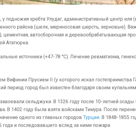
, у подножия хребта Улудаг, административный центр иля (в
венного района (шелк, мериносовая шерсть, зерновые). В
я), цементная, автосборочная и деревообрабатывающая пр
ей Ататюрка.
льные источники (+47-78 °C). Лечение ревматизма, гинек
арем Вифинии Прусием II (у которого искал гостеприимства 
кий период город был известен благодаря своим купальням
е завоевали сельджуки. В 1326 году после 10-летней осад
ва. В 1402 году была взята войсками Тимура. После перен
 значение одного из главных городов
Турции
. В 1848-1855 г
5 года и последовавшего вслед за ними пожара.