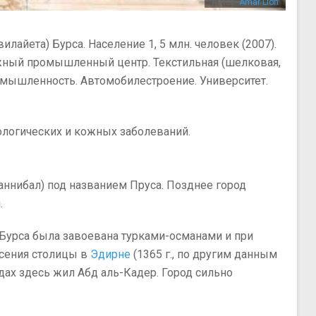
Автор:
Amar Lion
илайета) Бурса. Население 1, 5 млн. человек (2007).
ажный промышленный центр. Текстильная (шелковая,
омышленность. Автомобилестроение. Университет.
ологических и кожных заболеваний.
Ганнибал) под названием Пруса. Позднее город
.
ы Бурса была завоевана турками-османами и при
есения столицы в
Эдирне
(1365 г., по другим данным
одах здесь жил Абд аль-Кадер. Город сильно