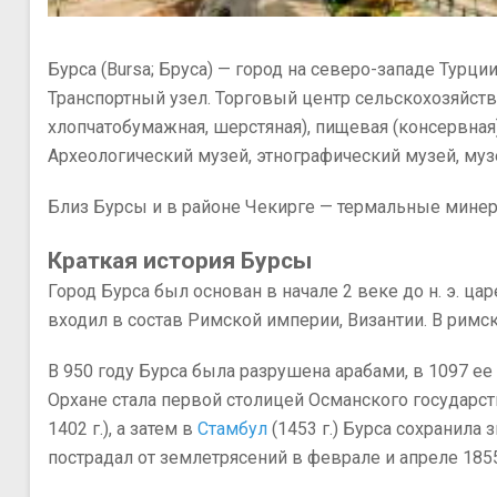
Algan
Бурса (Bursa; Бруса) — город на северо-западе Турции
Транспортный узел. Торговый центр сельскохозяйст
хлопчатобумажная, шерстяная), пищевая (консервна
Археологический музей, этнографический музей, муз
Близ Бурсы и в районе Чекирге — термальные минера
Краткая история Бурсы
Город Бурса был основан в начале 2 веке до н. э. ц
входил в состав Римской империи, Византии. В римс
В 950 году Бурса была разрушена арабами, в 1097 е
Орхане стала первой столицей Османского государст
1402 г.), а затем в
Стамбул
(1453 г.) Бурса сохранила
пострадал от землетрясений в феврале и апреле 185