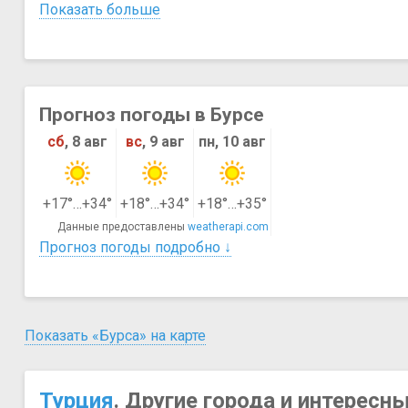
Показать больше
Прогноз погоды в Бурсе
сб
, 8 авг
вс
, 9 авг
пн, 10 авг
+17°…+34°
+18°…+34°
+18°…+35°
Данные предоставлены
weatherapi.com
Прогноз погоды подробно ↓
Показать «Бурса» на карте
Турция
. Другие города и интересн