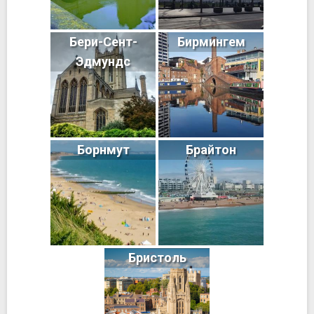
Бери-Сент-
Бирмингем
Эдмундс
Борнмут
Брайтон
Бристоль