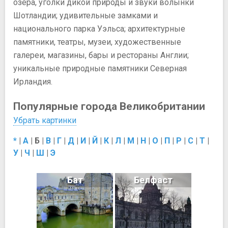
озера, уголки дикой природы и звуки волынки
Шотландии; удивительные замками и
национального парка Уэльса; архитектурные
памятники, театры, музеи, художественные
галереи, магазины, бары и рестораны Англии;
уникальные природные памятники Северная
Ирландия.
Популярные города Великобритании
Убрать картинки
*
|
А
|
Б
|
В
|
Г
|
Д
|
И
|
Й
|
К
|
Л
|
М
|
Н
|
О
|
П
|
Р
|
С
|
Т
|
У
|
Ч
|
Ш
|
Э
Бат
Белфаст