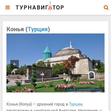
Конья (
Турция
)
sek
Автор:
Gabriel Vannieuwenhuyse
Конья (Konya) — древний город в
Турции
,
расположен в центральной Анатолии. Население —