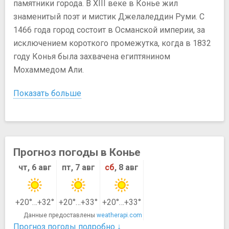
памятники города. В XIII веке в Конье жил
знаменитый поэт и мистик Джелаледдин Руми. С
1466 года город состоит в Османской империи, за
исключением короткого промежутка, когда в 1832
году Конья была захвачена египтянином
Мохаммедом Али.
Показать больше
Прогноз погоды в Конье
чт, 6 авг
пт, 7 авг
сб
, 8 авг
+20°…+32°
+20°…+33°
+20°…+33°
Данные предоставлены
weatherapi.com
Прогноз погоды подробно ↓