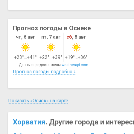
Прогноз погоды в Осиеке
чт, 6 авг
пт, 7 авг
сб
, 8 авг
+23°…+41°
+22°…+39°
+19°…+36°
Данные предоставлены
weatherapi.com
Прогноз погоды подробно ↓
Показать «Осиек» на карте
Хорватия
. Другие города и интере