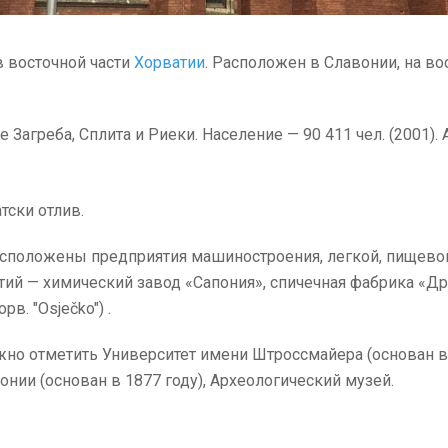
 в восточной части
Хорватии
. Расположен в Славонии, на во
е Загреба, Сплита и Риеки. Население — 90 411 чел. (2001
тски отлив.
расположены предприятия машиностроения, легкой, пищев
— химический завод «Сапония», спичечная фабрика «Драва»
в. "Osječko") .
но отметить Университет имени Штроссмайера (основан в 
нии (основан в 1877 году), Археологический музей.