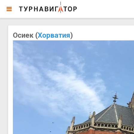
Осиек (
Хорватия
)