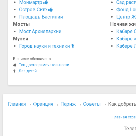
Монмартр
Сад рас
Остров Сите
Фонд Lou
Площадь Бастилии
Центр Ж
Мосты
Ночная жи
Мост Архиепархии
Кабаре C
Музеи
Кабаре 
Город науки и техники
Кабаре 
В списке обозначено:
-
Топ-достопримечательности
-
Для детей
Главная
→
Франция
→
Париж
→
Советы
→ Как добрать
Главная стра
Теле