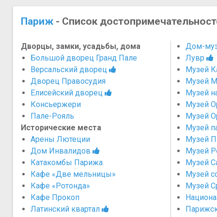
Париж
- Список достопримечательност
Дворцы, замки, усадьбы, дома
Дом-муз
Большой дворец Гранд Пале
Лувр
Версальский дворец
Музей К
Дворец Правосудия
Музей М
Елисейский дворец
Музей н
Консьержери
Музей О
Пале-Рояль
Музей О
Исторические места
Музей п
Арены Лютеции
Музей П
Дом Инвалидов
Музей Р
Катакомбы Парижа
Музей С
Кафе «Две мельницы»
Музей с
Кафе «Ротонда»
Музей С
Кафе Прокоп
Национа
Латинский квартал
Парижск