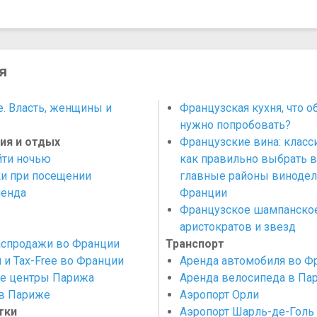
я
. Власть, женщины и
Французская кухня, что о
нужно попробовать?
ия и отдых
Французские вина: класс
йти ночью
как правильно выбрать в
и при посещении
главные районы винодел
енда
Франции
Французское шампанское
аристократов и звезд
аспродажи во Франции
Транспорт
 и Tax-Free во Франции
Аренда автомобиля во Ф
е центры Парижа
Аренда велосипеда в Па
в Париже
Аэропорт Орли
тки
Аэропорт Шарль-де-Голь