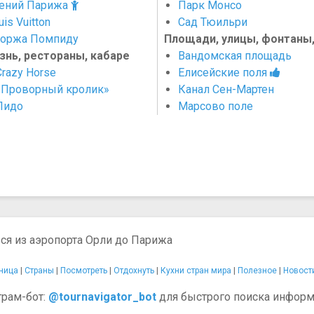
тений Парижа
Парк Монсо
is Vuitton
Сад Тюильри
оржа Помпиду
Площади, улицы, фонтаны
знь, рестораны, кабаре
Вандомская площадь
razy Horse
Елисейские поля
«Проворный кролик»
Канал Сен-Мартен
Лидо
Марсово поле
ся из аэропорта Орли до Парижа
ница
|
Страны
|
Посмотреть
|
Отдохнуть
|
Кухни стран мира
|
Полезное
|
Новост
грам-бот:
@tournavigator_bot
для быстрого поиска информ