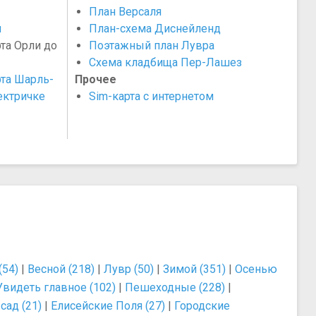
План Версаля
ы
План-схема Диснейленд
рта Орли до
Поэтажный план Лувра
Схема кладбища Пер-Лашез
рта Шарль-
Прочее
ектричке
Sim-карта с интернетом
(54)
|
Весной (218)
|
Лувр (50)
|
Зимой (351)
|
Осенью
Увидеть главное (102)
|
Пешеходные (228)
|
ад (21)
|
Елисейские Поля (27)
|
Городские