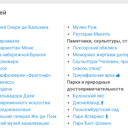
ей
ей Оноре де Бальзака
Мулен Руж
Ресторан Maxim's
арнавале
Памятники, скульптуры, ст
армоттан-Моне
Луксорский обелиск
а набережной Бранли
Мемориал жертвам депо
ранжери
Скульптура "Человек, пр
рсе
сквозь стену"
арфюмерии «Фрагонар»
Триумфальная арка
икассо
Парки и природные
одена
достопримечательности
альвадора Дали
Булонский лес
овременного искусства
Диснейленд
редневековья
Люксембургский сад
льная галерея Же-де-Пом
Парк Астерикс
ий музей канализации
Парк Бют-Шомон