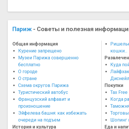
Париж
- Советы и полезная информаци
Общая информация
Ришелье
Курение запрещено
кошки...
Музеи Парижа совершенно
Развлечен
бесплатно
Куда по
О городе
Лайфхак
О стране
Диснейл
Схема округов Парижа
Покупки
Туристический автобус
Tax Free
Французский алфавит и
Когда р
произношение
Таможня
Эйфелева башня: как избежать
Торговы
очереди на подъем
Шопинг 
История и культура
Еда и напи