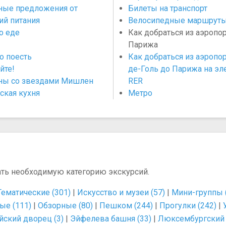
ные предложения от
Билеты на транспорт
ий питания
Велосипедные маршрут
о еде
Как добраться из аэропо
Парижа
о поесть
Как добраться из аэропо
йте!
де-Голь до Парижа на эл
ны со звездами Мишлен
RER
ская кухня
Метро
ать необходимую категорию экскурсий.
Тематические (301)
|
Искусство и музеи (57)
|
Мини-группы 
ые (111)
|
Обзорные (80)
|
Пешком (244)
|
Прогулки (242)
|
йский дворец (3)
|
Эйфелева башня (33)
|
Люксембургский с