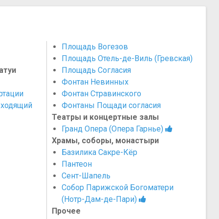
Площадь Вогезов
Площадь Отель-де-Виль (Гревская)
атуи
Площадь Согласия
Фонтан Невинных
ртации
Фонтан Стравинского
оходящий
Фонтаны Пощади согласия
Театры и концертные залы
Гранд Опера (Опера Гарнье)
Храмы, соборы, монастыри
Базилика Сакре-Кёр
Пантеон
Сент-Шапель
Собор Парижской Богоматери
(Нотр-Дам-де-Пари)
Прочее