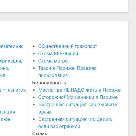
бязательно
Общественный транспорт
Схема RER-линий
ификация,
Схема метро
ино,
Такси в Париже. Правила
ия
пользования
Безопасность
 — напиток
Места, где НЕ НАДО жить в Париже
Осторожно! Мошенники в Париже
Экстренная ситуация: как вызвать
ранции
врача
риже
Экстренная ситуация: что делать,
если вас ограбили
Схемы