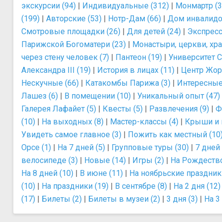
экскурсии (94)
|
Индивидуальные (312)
|
Монмартр (3
(199)
|
Авторские (53)
|
Нотр-Дам (66)
|
Дом инвалидо
Смотровые площадки (26)
|
Для детей (24)
|
Экспресс
Парижской Богоматери (23)
|
Монастыри, церкви, хра
через стену человек (7)
|
Пантеон (19)
|
Университет С
Александра III (19)
|
История в лицах (11)
|
Центр Жор
Нескучные (66)
|
Катакомбы Парижа (3)
|
Интересные
Лашез (6)
|
В помещении (10)
|
Уникальный опыт (47)
Галерея Лафайет (5)
|
Квесты (5)
|
Развлечения (9)
|
Ф
(10)
|
На выходных (8)
|
Мастер-классы (4)
|
Крыши и 
Увидеть самое главное (3)
|
Пожить как местный (10
Орсе (1)
|
На 7 дней (5)
|
Групповые туры (30)
|
7 дней 
велосипеде (3)
|
Новые (14)
|
Игры (2)
|
На Рождество
На 8 дней (10)
|
В июне (11)
|
На ноябрьские праздники
(10)
|
На праздники (19)
|
В сентябре (8)
|
На 2 дня (12)
(17)
|
Билеты (2)
|
Билеты в музеи (2)
|
3 дня (3)
|
На 3 