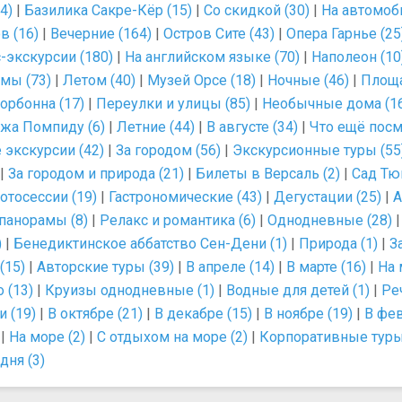
4)
|
Базилика Сакре-Кёр (15)
|
Со скидкой (30)
|
На автомоби
в (16)
|
Вечерние (164)
|
Остров Сите (43)
|
Опера Гарнье (25
-экскурсии (180)
|
На английском языке (70)
|
Наполеон (10
мы (73)
|
Летом (40)
|
Музей Орсе (18)
|
Ночные (46)
|
Площа
орбонна (17)
|
Переулки и улицы (85)
|
Необычные дома (1
жа Помпиду (6)
|
Летние (44)
|
В августе (34)
|
Что ещё посм
 экскурсии (42)
|
За городом (56)
|
Экскурсионные туры (55
|
За городом и природа (21)
|
Билеты в Версаль (2)
|
Сад Тю
отосессии (19)
|
Гастрономические (43)
|
Дегустации (25)
|
А
панорамы (8)
|
Релакс и романтика (6)
|
Однодневные (28)
)
|
Бенедиктинское аббатство Сен-Дени (1)
|
Природа (1)
|
З
(15)
|
Авторские туры (39)
|
В апреле (14)
|
В марте (16)
|
На 
 (13)
|
Круизы однодневные (1)
|
Водные для детей (1)
|
Ре
 (19)
|
В октябре (21)
|
В декабре (15)
|
В ноябре (19)
|
В фев
|
На море (2)
|
С отдыхом на море (2)
|
Корпоративные туры
дня (3)