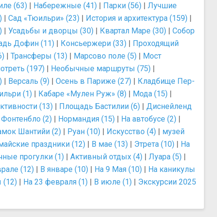
ле (63)
|
Набережные (41)
|
Парки (56)
|
Лучшие
)
|
Сад «Тюильри» (23)
|
История и архитектура (159)
|
)
|
Усадьбы и дворцы (30)
|
Квартал Маре (30)
|
Собор
дь Дофин (11)
|
Консьержери (33)
|
Проходящий
6)
|
Трансферы (13)
|
Марсово поле (5)
|
Мост
отреть (197)
|
Необычные маршруты (75)
|
)
|
Версаль (9)
|
Осень в Париже (27)
|
Кладбище Пер-
ильри (1)
|
Кабаре «Мулен Руж» (8)
|
Мода (15)
|
ктивности (13)
|
Площадь Бастилии (6)
|
Диснейленд
|
Фонтенбло (2)
|
Нормандия (15)
|
На автобусе (2)
|
амок Шантийи (2)
|
Руан (10)
|
Искусство (4)
|
музей
майские праздники (12)
|
В мае (13)
|
Этрета (10)
|
На
чные прогулки (1)
|
Активный отдых (4)
|
Луара (5)
|
рале (12)
|
В январе (10)
|
На 9 Мая (10)
|
На каникулы
 (12)
|
На 23 февраля (1)
|
В июле (1)
|
Экскурсии 2025