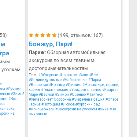
58)
(4.99, отзывов: 167)
ем
Бонжур, Пари!
тра
Париж:
Обзорная автомобильная
экскурсия по всем главным
амым
достопримечательностям
 уголкам
Теги:
#Обзорные
#На автомобиле
#Все
#Индивидуальные
#Набережные
#Парки
е
#Вечерние
#Ночные
#Лучшие
#Монастыри, церкви,
рки
#Лучшие
храмы
#Тематические
#Увидеть главное
#Квартал
сенью
#Зимой
Маре
#Весной
#Зимой
#Осенью
#Пантеон
ашня
#Нотр-
#Университет Сорбонна
#Эйфелева башня
#Опера
дов
Гарнье
#Нотр-Дам
#Люксембургский сад
ная арка
#Консьержери
#Экскурсии на русском языке
#На
урсии на
выходные