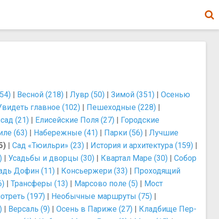
54)
|
Весной (218)
|
Лувр (50)
|
Зимой (351)
|
Осенью
Увидеть главное (102)
|
Пешеходные (228)
|
ад (21)
|
Елисейские Поля (27)
|
Городские
ле (63)
|
Набережные (41)
|
Парки (56)
|
Лучшие
5)
|
Сад «Тюильри» (23)
|
История и архитектура (159)
|
)
|
Усадьбы и дворцы (30)
|
Квартал Маре (30)
|
Собор
дь Дофин (11)
|
Консьержери (33)
|
Проходящий
6)
|
Трансферы (13)
|
Марсово поле (5)
|
Мост
отреть (197)
|
Необычные маршруты (75)
|
)
|
Версаль (9)
|
Осень в Париже (27)
|
Кладбище Пер-