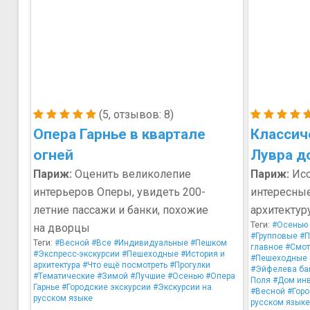
(5, отзывов: 8)
Опера Гарнье в квартале
Классич
огней
Лувра д
Париж:
Оценить великолепие
Париж:
Исс
интерьеров Оперы, увидеть 200-
интересные
летние пассажи и банки, похожие
архитектур
Теги:
#Осенью
на дворцы
#Групповые
#П
Теги:
#Весной
#Все
#Индивидуальные
#Пешком
главное
#Смот
#Экспресс-экскурсии
#Пешеходные
#История и
#Пешеходные
архитектура
#Что ещё посмотреть
#Прогулки
#Эйфелева ба
#Тематические
#Зимой
#Лучшие
#Осенью
#Опера
Поля
#Дом ин
Гарнье
#Городские экскурсии
#Экскурсии на
#Весной
#Горо
русском языке
русском языке