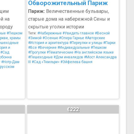
Обворожительный Париж
ящим
Париж:
Величественные бульвары,
й на
старые дома на набережной Сены и
городу
скрытые уголки истории
ные
#Пешком
Теги:
#Набережные
#Увидеть главное
#Весной
ркви, храмы
#Зимой
#Осенью
#Опера Гарнье
#Авторские
ешеходные
#История и архитектура
#Переулки и улицы
#Парки
ория и
#Все
#Вечерние
#Индивидуальные
#Пешком
#Сад
#Прогулки
#Тематические
#На английском языке
рбонна
#Пешеходные
#Дом инвалидов
#Мост Александра
е
#Нотр-Дам
III
#Сад «Тюильри»
#Эйфелева башня
 русском
€222