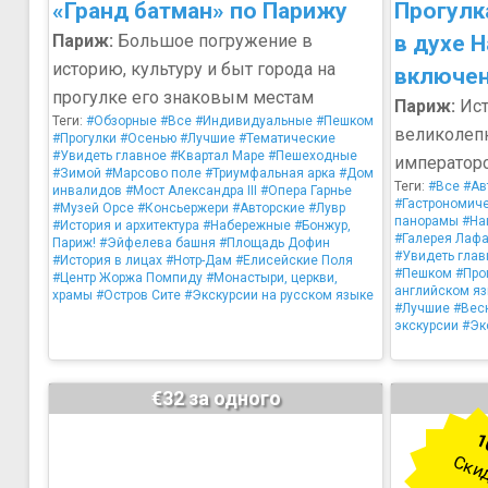
«Гранд батман» по Парижу
Прогулк
Париж:
Большое погружение в
в духе 
историю, культуру и быт города на
включен
прогулке его знаковым местам
Париж:
Ист
Теги:
#Обзорные
#Все
#Индивидуальные
#Пешком
великолепн
#Прогулки
#Осенью
#Лучшие
#Тематические
#Увидеть главное
#Квартал Маре
#Пешеходные
императорс
#Зимой
#Марсово поле
#Триумфальная арка
#Дом
Теги:
#Все
#Ав
инвалидов
#Мост Александра III
#Опера Гарнье
#Гастрономич
#Музей Орсе
#Консьержери
#Авторские
#Лувр
панорамы
#На
#История и архитектура
#Набережные
#Бонжур,
#Галерея Лаф
Париж!
#Эйфелева башня
#Площадь Дофин
#Увидеть глав
#История в лицах
#Нотр-Дам
#Елисейские Поля
#Пешком
#Про
#Центр Жоржа Помпиду
#Монастыри, церкви,
английском я
храмы
#Остров Сите
#Экскурсии на русском языке
#Лучшие
#Вес
экскурсии
#Эк
€32 за одного
1
Ски