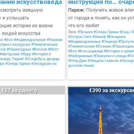
пании искусствоведа
инструкция по... оча
смотреть изящную
Париж:
Получить живое впе
у и услышать
от города и понять, как он ус
ющие истории из жизни
что его любят
Теги:
#Лучшие
#Опера Гарнье
#Сад «Т
 людей искусства
#Остров Сите
#Зимой
#Вечерние
ые
#Все
#Индивидуальные
#Пешком
#Индивидуальные
#Пешком
#Прогулк
спресс-экскурсии
#Тематические
#Тематические
#Осенью
#Пешеходн
ное
#Пешеходные
#Весной
#Мост
#Все
#Консьержери
#История и архит
#Авторские
#Лувр
#История и
#Набережные
#Переулки и улицы
#Пл
онжур, Париж!
#Усадьбы и дворцы
#Нотр-Дам
#Увидеть главное
#Экскур
ью
#Опера Гарнье
#Экскурсии на
русском языке
€57 за одного
€390 за экскурс