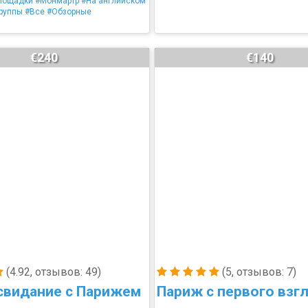
лощадки
#Монмартр
#На английском
руппы
#Все
#Обзорные
€240
€140
(4.92, отзывов: 49)
(5, отзывов: 7)
свидание с Парижем
Париж с первого взгл