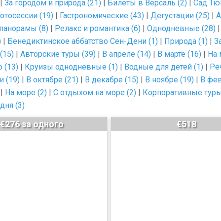
|
За городом и природа (21)
|
Билеты в Версаль (2)
|
Сад Тю
отосессии (19)
|
Гастрономические (43)
|
Дегустации (25)
|
А
панорамы (8)
|
Релакс и романтика (6)
|
Однодневные (28)
)
|
Бенедиктинское аббатство Сен-Дени (1)
|
Природа (1)
|
З
(15)
|
Авторские туры (39)
|
В апреле (14)
|
В марте (16)
|
На 
 (13)
|
Круизы однодневные (1)
|
Водные для детей (1)
|
Ре
 (19)
|
В октябре (21)
|
В декабре (15)
|
В ноябре (19)
|
В фев
|
На море (2)
|
С отдыхом на море (2)
|
Корпоративные туры
дня (3)
€276 за одного
€518