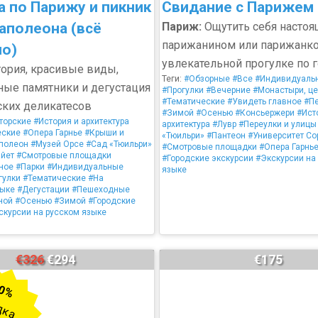
а по Парижу и пикник
Свидание с Парижем
Наполеона (всё
Париж:
Ощутить себя насто
парижанином или парижанко
о)
увлекательной прогулке по 
ория, красивые виды,
Теги:
#Обзорные
#Все
#Индивидуаль
ые памятники и дегустация
#Прогулки
#Вечерние
#Монастыри, це
#Тематические
#Увидеть главное
#П
ких деликатесов
#Зимой
#Осенью
#Консьержери
#Ист
торские
#История и архитектура
архитектура
#Лувр
#Переулки и улицы
еские
#Опера Гарнье
#Крыши и
«Тюильри»
#Пантеон
#Университет Со
полеон
#Музей Орсе
#Сад «Тюильри»
#Смотровые площадки
#Опера Гарнь
айет
#Смотровые площадки
#Городские экскурсии
#Экскурсии на
ное
#Парки
#Индивидуальные
языке
гулки
#Тематические
#На
зыке
#Дегустации
#Пешеходные
ной
#Осенью
#Зимой
#Городские
скурсии на русском языке
€326
€294
€175
0%
дка