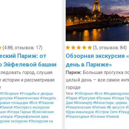
(4.88, отзывов: 17)
(5, отзывов: 84)
еский Париж: от
Обзорная экскурсия 
о Эйфелевой башни
день в Париже»
ледовать город, слушая
Париж:
Большая прогулка по
 истории и рассматривая
целый день — все самое инт
у
городе
#Обзорные
#Усадьбы и дворцы
Теги:
#Обзорные
#Все
#Индивидуаль
рогулки
#Тематические
#Увидеть
#Парки
#Прогулки
#Лучшие
#Опера Га
ровые площадки
#Все
#Пешком
Дам
#Монмартр
#Монастыри, церкви,
#Зимой
#Экспресс-экскурсии
#Тематические
#Летние
#В августе
#
шня
#Опера Гарнье
#Елисейские
#Дом инвалидов
#Остров Сите
#Увид
валидов
#Триумфальная арка
#Пешеходные
#Осенью
#Зимой
дские экскурсии
#Экскурсии на