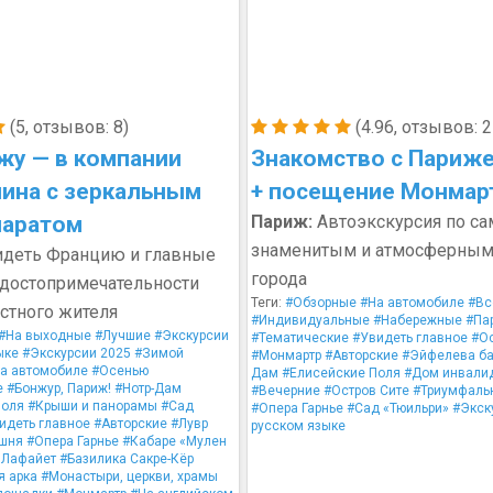
(5, отзывов: 8)
(4.96, отзывов: 2
жу — в компании
Знакомство с Париж
ина с зеркальным
+ посещение Монмар
паратом
Париж:
Автоэкскурсия по с
знаменитым и атмосферным
деть Францию и главные
города
 достопримечательности
Теги:
#Обзорные
#На автомобиле
#Вс
стного жителя
#Индивидуальные
#Набережные
#Па
#На выходные
#Лучшие
#Экскурсии
#Тематические
#Увидеть главное
#О
ыке
#Экскурсии 2025
#Зимой
#Монмартр
#Авторские
#Эйфелева б
а автомобиле
#Осенью
Дам
#Елисейские Поля
#Дом инвали
е
#Бонжур, Париж!
#Нотр-Дам
#Вечерние
#Остров Сите
#Триумфаль
Поля
#Крыши и панорамы
#Сад
#Опера Гарнье
#Сад «Тюильри»
#Экск
идеть главное
#Авторские
#Лувр
русском языке
шня
#Опера Гарнье
#Кабаре «Мулен
 Лафайет
#Базилика Сакре-Кёр
я арка
#Монастыри, церкви, храмы