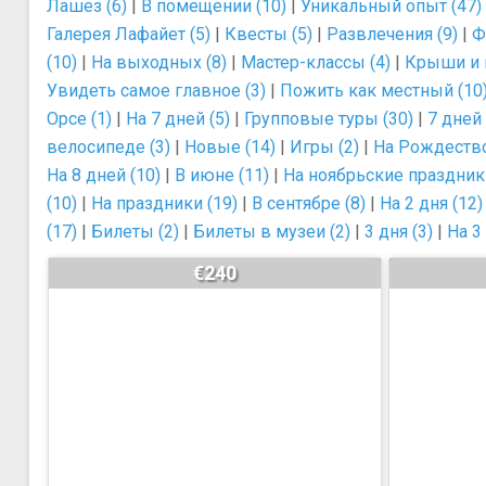
Лашез (6)
|
В помещении (10)
|
Уникальный опыт (47)
Галерея Лафайет (5)
|
Квесты (5)
|
Развлечения (9)
|
Ф
(10)
|
На выходных (8)
|
Мастер-классы (4)
|
Крыши и 
Увидеть самое главное (3)
|
Пожить как местный (10
Орсе (1)
|
На 7 дней (5)
|
Групповые туры (30)
|
7 дней 
велосипеде (3)
|
Новые (14)
|
Игры (2)
|
На Рождество
На 8 дней (10)
|
В июне (11)
|
На ноябрьские праздники
(10)
|
На праздники (19)
|
В сентябре (8)
|
На 2 дня (12)
(17)
|
Билеты (2)
|
Билеты в музеи (2)
|
3 дня (3)
|
На 3 
€240