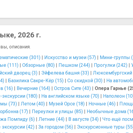
ыке, 2026 г.
вы, описания.
ематические (301)
|
Искусство и музеи (57)
|
Мини-группы (
ые (111)
|
Обзорные (80)
|
Пешком (244)
|
Прогулки (242)
|
йский дворец (3)
|
Эйфелева башня (33)
|
Люксембургский с
4)
|
Базилика Сакре-Кёр (15)
|
Со скидкой (30)
|
На автомоби
в (16)
|
Вечерние (164)
|
Остров Сите (43)
|
Опера Гарнье (2
-экскурсии (180)
|
На английском языке (70)
|
Наполеон (10
мы (73)
|
Летом (40)
|
Музей Орсе (18)
|
Ночные (46)
|
Площа
орбонна (17)
|
Переулки и улицы (85)
|
Необычные дома (1
жа Помпиду (6)
|
Летние (44)
|
В августе (34)
|
Что ещё посм
 экскурсии (42)
|
За городом (56)
|
Экскурсионные туры (55