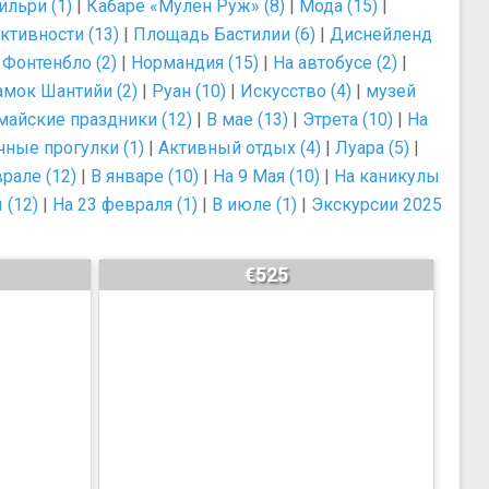
ильри (1)
|
Кабаре «Мулен Руж» (8)
|
Мода (15)
|
ктивности (13)
|
Площадь Бастилии (6)
|
Диснейленд
|
Фонтенбло (2)
|
Нормандия (15)
|
На автобусе (2)
|
амок Шантийи (2)
|
Руан (10)
|
Искусство (4)
|
музей
майские праздники (12)
|
В мае (13)
|
Этрета (10)
|
На
чные прогулки (1)
|
Активный отдых (4)
|
Луара (5)
|
рале (12)
|
В январе (10)
|
На 9 Мая (10)
|
На каникулы
 (12)
|
На 23 февраля (1)
|
В июле (1)
|
Экскурсии 2025
€525