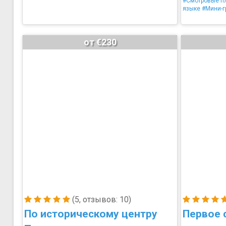
#Смотровые п
языке
#Мини-г
от €230
(5, отзывов: 10)
По историческому центру
Первое 