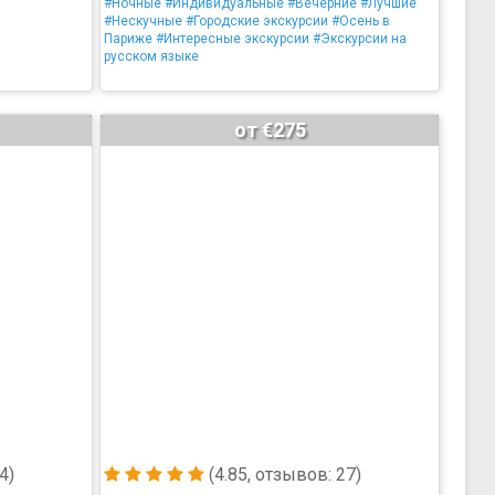
#Ночные
#Индивидуальные
#Вечерние
#Лучшие
#Нескучные
#Городские экскурсии
#Осень в
Париже
#Интересные экскурсии
#Экскурсии на
русском языке
от €275
4)
(4.85, отзывов: 27)