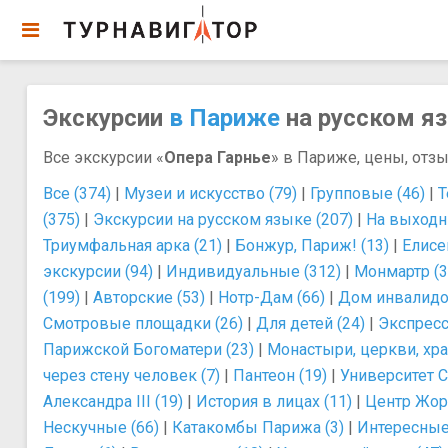
Экскурсии
в Париже
на русском яз
Все экскурсии «
Опера Гарнье
» в Париже, цены, отзы
Все (374)
|
Музеи и искусство (79)
|
Групповые (46)
|
Т
(375)
|
Экскурсии на русском языке (207)
|
На выходн
Триумфальная арка (21)
|
Бонжур, Париж! (13)
|
Елисе
экскурсии (94)
|
Индивидуальные (312)
|
Монмартр (3
(199)
|
Авторские (53)
|
Нотр-Дам (66)
|
Дом инвалидо
Смотровые площадки (26)
|
Для детей (24)
|
Экспресс
Парижской Богоматери (23)
|
Монастыри, церкви, хра
через стену человек (7)
|
Пантеон (19)
|
Университет С
Александра III (19)
|
История в лицах (11)
|
Центр Жор
Нескучные (66)
|
Катакомбы Парижа (3)
|
Интересные