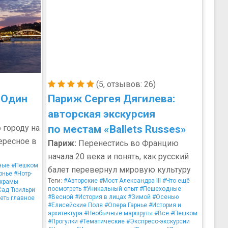
(5, отзывов: 26)
«Один
Париж Сергея Дягилева:
авторская экскурсия
 городу на
по местам «Ballets Russes»
ересное в
Париж:
Перенестись во Францию
начала 20 века и понять, как русский
ные
#Пешком
балет перевернул мировую культуру
рнье
#Нотр-
Теги:
#Авторские
#Мост Александра III
#Что ещё
 храмы
посмотреть
#Уникальный опыт
#Пешеходные
Сад Тюильри
#Весной
#История в лицах
#Зимой
#Осенью
еть главное
#Елисейские Поля
#Опера Гарнье
#История и
архитектура
#Необычные маршруты
#Все
#Пешком
#Прогулки
#Тематические
#Экспресс-экскурсии