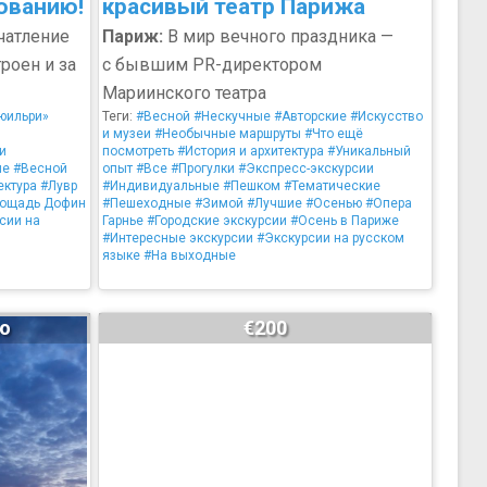
рованию!
красивый театр Парижа
чатление
Париж:
В мир вечного праздника —
троен и за
с бывшим PR-директором
Мариинского театра
юильри»
Теги:
#Весной
#Нескучные
#Авторские
#Искусство
и музеи
#Необычные маршруты
#Что ещё
и
посмотреть
#История и архитектура
#Уникальный
ые
#Весной
опыт
#Все
#Прогулки
#Экспресс-экскурсии
ектура
#Лувр
#Индивидуальные
#Пешком
#Тематические
ощадь Дофин
#Пешеходные
#Зимой
#Лучшие
#Осенью
#Опера
сии на
Гарнье
#Городские экскурсии
#Осень в Париже
#Интересные экскурсии
#Экскурсии на русском
языке
#На выходные
ию
€200