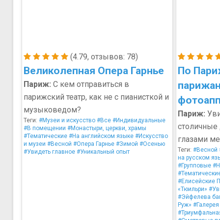
(4.79, отзывов: 78)
Великолепная Опера Гарнье
По Пари
Париж:
С кем отправиться в
парижан
парижский театр, как не с пианисткой и
фотоап
музыковедом?
Париж:
Уви
Теги:
#Музеи и искусство
#Все
#Индивидуальные
столичные
#В помещении
#Монастыри, церкви, храмы
#Тематические
#На английском языке
#Искусство
глазами ме
и музеи
#Весной
#Опера Гарнье
#Зимой
#Осенью
Теги:
#Весной
#Увидеть главное
#Уникальный опыт
на русском яз
#Групповые
#Н
#Тематически
#Елисейские 
«Тюильри»
#Ув
#Эйфелева ба
Руж»
#Галерея
#Триумфальна