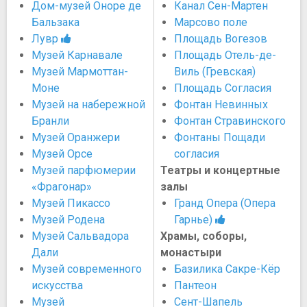
Дом-музей Оноре де
Канал Сен-Мартен
Бальзака
Марсово поле
Лувр
Площадь Вогезов
Музей Карнавале
Площадь Отель-де-
Музей Мармоттан-
Виль (Гревская)
Моне
Площадь Согласия
Музей на набережной
Фонтан Невинных
Бранли
Фонтан Стравинского
Музей Оранжери
Фонтаны Пощади
Музей Орсе
согласия
Музей парфюмерии
Театры и концертные
«Фрагонар»
залы
Музей Пикассо
Гранд Опера (Опера
Музей Родена
Гарнье)
Музей Сальвадора
Храмы, соборы,
Дали
монастыри
Музей современного
Базилика Сакре-Кёр
искусства
Пантеон
Музей
Сент-Шапель