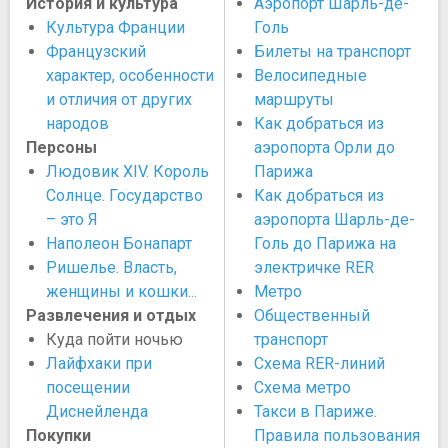
История и культура
Аэропорт Шарль-де-
Культура Франции
Голь
Французский
Билеты на транспорт
характер, особенности
Велосипедные
и отличия от других
маршруты
народов
Как добраться из
Персоны
аэропорта Орли до
Людовик XIV. Король
Парижа
Солнце. Государство
Как добраться из
– это Я
аэропорта Шарль-де-
Наполеон Бонапарт
Голь до Парижа на
Ришелье. Власть,
электричке RER
женщины и кошки...
Метро
Развлечения и отдых
Общественный
Куда пойти ночью
транспорт
Лайфхаки при
Схема RER-линий
посещении
Схема метро
Диснейленда
Такси в Париже.
Покупки
Правила пользования