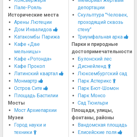
Консьержери
Мемориал жертвам
Пале-Рояль
депортации
Исторические места
Скульптура "Человек,
Арены Лютеции
проходящий сквозь
Дом Инвалидов
стену"
Катакомбы Парижа
Триумфальная арка
Кафе «Две
Парки и природные
мельницы»
достопримечательности
Кафе «Ротонда»
Булонский лес
Кафе Прокоп
Диснейленд
Латинский квартал
Люксембургский сад
Монмартр
Парк Астерикс
Остров Сите
Парк Бют-Шомон
Площадь Бастилии
Парк Монсо
Мосты
Сад Тюильри
Мост Архиепархии
Площади, улицы,
Музеи
фонтаны, районы
Город науки и
Вандомская площадь
техники
Елисейские поля