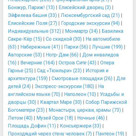
Бонжур, Париж! (13)
|
Елисейский дворец (3)
|
Эйфелева башня (33)
|
Люксембургский сад (21)
|
Елисейские Поля (27)
|
Городские экскурсии (94)
|
Индивидуальные (312)
|
Монмартр (34)
|
Базилика
Сакре-Кёр (15)
|
Со скидкой (30)
|
На автомобиле
(63)
|
Набережные (41)
|
Парки (56)
|
Лучшие (199)
|
Авторские (53)
|
Нотр-Дам (66)
|
Дом инвалидов
(16)
|
Вечерние (164)
|
Остров Сите (43)
|
Опера
Гарнье (25)
|
Сад «Тюильри» (23)
|
История и
архитектура (159)
|
Смотровые площадки (26)
|
Для
детей (24)
|
Экспресс-экскурсии (180)
|
На
английском языке (70)
|
Наполеон (10)
|
Усадьбы и
дворцы (30)
|
Квартал Маре (30)
|
Собор Парижской
Богоматери (23)
|
Монастыри, церкви, храмы (73)
|
Летом (40)
|
Музей Орсе (18)
|
Ночные (46)
|
Площадь Дофин (11)
|
Консьержери (33)
|
Проходящий через стену человек (7)
|
Пантеон (19)
|