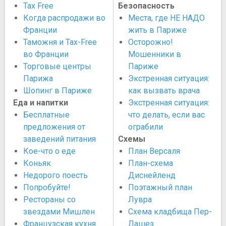
Tax Free
Безопасность
Когда распродажи во
Места, где НЕ НАДО
Франции
жить в Париже
Таможня и Tax-Free
Осторожно!
во Франции
Мошенники в
Торговые центры
Париже
Парижа
Экстренная ситуация:
Шопинг в Париже
как вызвать врача
Еда и напитки
Экстренная ситуация:
Бесплатные
что делать, если вас
предложения от
ограбили
заведений питания
Схемы
Кое-что о еде
План Версаля
Коньяк
План-схема
Недорого поесть
Диснейленд
Попробуйте!
Поэтажный план
Рестораны со
Лувра
звездами Мишлен
Схема кладбища Пер-
Французская кухня
Лашез