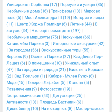
Университет Сорбонна (17)
|
Переулки и улицы (85)
|
Необычные дома (16)
|
Трансферы (13)
|
Марсово
поле (5)
|
Мост Александра III (19)
|
История в лицах
(11)
|
Центр Жоржа Помпиду (6)
|
Летние (44)
|
В
августе (34)
|
Что ещё посмотреть (197)
|
Необычные маршруты (75)
|
Нескучные (66)
|
Катакомбы Парижа (3)
|
Интересные экскурсии (42)
|
За городом (56)
|
Экскурсионные туры (55)
|
Версаль (9)
|
Осень в Париже (27)
|
Кладбище Пер-
Лашез (6)
|
В помещении (10)
|
Уникальный опыт
(47)
|
За городом и природа (21)
|
Билеты в Версаль
(2)
|
Сад Тюильри (1)
|
Кабаре «Мулен Руж» (8)
|
Мода (15)
|
Галерея Лафайет (5)
|
Квесты (5)
|
Развлечения (9)
|
Фотосессии (19)
|
Гастрономические (43)
|
Дегустации (25)
|
Активности (13)
|
Площадь Бастилии (6)
|
Диснейленд (10)
|
На выходных (8)
|
Мастер-классы