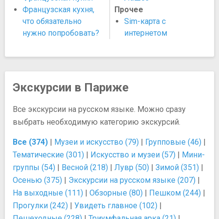
Французская кухня,
Прочее
что обязательно
Sim-карта с
нужно попробовать?
интернетом
Экскурсии в Париже
Все экскурсии на русском языке. Можно сразу
выбрать необходимую категорию экскурсий.
Все (374)
|
Музеи и искусство (79)
|
Групповые (46)
|
Тематические (301)
|
Искусство и музеи (57)
|
Мини-
группы (54)
|
Весной (218)
|
Лувр (50)
|
Зимой (351)
|
Осенью (375)
|
Экскурсии на русском языке (207)
|
На выходные (111)
|
Обзорные (80)
|
Пешком (244)
|
Прогулки (242)
|
Увидеть главное (102)
|
Пешеходные (228)
|
Триумфальная арка (21)
|