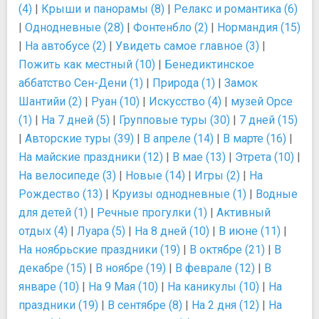
(4)
|
Крыши и панорамы (8)
|
Релакс и романтика (6)
|
Однодневные (28)
|
Фонтенбло (2)
|
Нормандия (15)
|
На автобусе (2)
|
Увидеть самое главное (3)
|
Пожить как местный (10)
|
Бенедиктинское
аббатство Сен-Дени (1)
|
Природа (1)
|
Замок
Шантийи (2)
|
Руан (10)
|
Искусство (4)
|
музей Орсе
(1)
|
На 7 дней (5)
|
Групповые туры (30)
|
7 дней (15)
|
Авторские туры (39)
|
В апреле (14)
|
В марте (16)
|
На майские праздники (12)
|
В мае (13)
|
Этрета (10)
|
На велосипеде (3)
|
Новые (14)
|
Игры (2)
|
На
Рождество (13)
|
Круизы однодневные (1)
|
Водные
для детей (1)
|
Речные прогулки (1)
|
Активный
отдых (4)
|
Луара (5)
|
На 8 дней (10)
|
В июне (11)
|
На ноябрьские праздники (19)
|
В октябре (21)
|
В
декабре (15)
|
В ноябре (19)
|
В феврале (12)
|
В
январе (10)
|
На 9 Мая (10)
|
На каникулы (10)
|
На
праздники (19)
|
В сентябре (8)
|
На 2 дня (12)
|
На