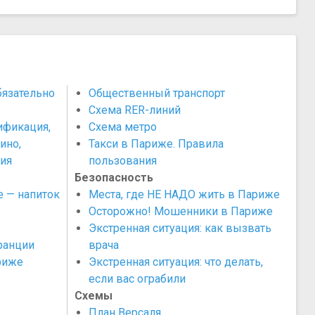
бязательно
Общественный транспорт
Схема RER-линий
ификация,
Схема метро
ино,
Такси в Париже. Правила
ия
пользования
Безопасность
 — напиток
Места, где НЕ НАДО жить в Париже
Осторожно! Мошенники в Париже
Экстренная ситуация: как вызвать
ранции
врача
риже
Экстренная ситуация: что делать,
если вас ограбили
Схемы
План Версаля