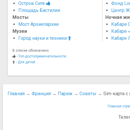
Остров Сите
Фонд Lou
Площадь Бастилии
Центр Ж
Мосты
Ночная жи
Мост Архиепархии
Кабаре C
Музеи
Кабаре 
Город науки и техники
Кабаре 
В списке обозначено:
-
Топ-достопримечательности
-
Для детей
Главная
→
Франция
→
Париж
→
Советы
→ Sim-карта с
Главная стра
Теле