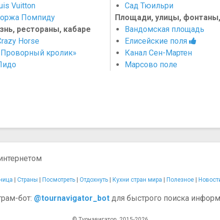
is Vuitton
Сад Тюильри
оржа Помпиду
Площади, улицы, фонтаны
знь, рестораны, кабаре
Вандомская площадь
razy Horse
Елисейские поля
«Проворный кролик»
Канал Сен-Мартен
Лидо
Марсово поле
 интернетом
ница
|
Страны
|
Посмотреть
|
Отдохнуть
|
Кухни стран мира
|
Полезное
|
Новост
грам-бот:
@tournavigator_bot
для быстрого поиска информ
© Турнавигатор, 2015-2026