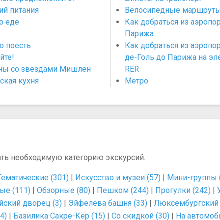
ий питания
Велосипедные маршрут
о еде
Как добраться из аэропо
Парижа
о поесть
Как добраться из аэропо
йте!
де-Голь до Парижа на эл
ны со звездами Мишлен
RER
ская кухня
Метро
ать необходимую категорию экскурсий.
Тематические (301)
|
Искусство и музеи (57)
|
Мини-группы 
ые (111)
|
Обзорные (80)
|
Пешком (244)
|
Прогулки (242)
|
йский дворец (3)
|
Эйфелева башня (33)
|
Люксембургский с
4)
|
Базилика Сакре-Кёр (15)
|
Со скидкой (30)
|
На автомоби