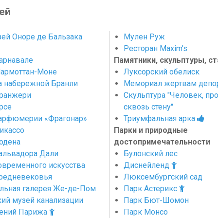
ей
ей Оноре де Бальзака
Мулен Руж
Ресторан Maxim's
арнавале
Памятники, скульптуры, ст
армоттан-Моне
Луксорский обелиск
а набережной Бранли
Мемориал жертвам депо
ранжери
Скульптура "Человек, пр
рсе
сквозь стену"
арфюмерии «Фрагонар»
Триумфальная арка
икассо
Парки и природные
одена
достопримечательности
альвадора Дали
Булонский лес
овременного искусства
Диснейленд
редневековья
Люксембургский сад
льная галерея Же-де-Пом
Парк Астерикс
ий музей канализации
Парк Бют-Шомон
тений Парижа
Парк Монсо