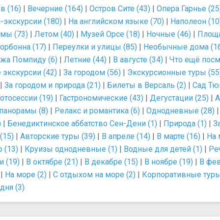
в (16)
|
Вечерние (164)
|
Остров Сите (43)
|
Опера Гарнье (25
-экскурсии (180)
|
На английском языке (70)
|
Наполеон (10
мы (73)
|
Летом (40)
|
Музей Орсе (18)
|
Ночные (46)
|
Площа
орбонна (17)
|
Переулки и улицы (85)
|
Необычные дома (1
жа Помпиду (6)
|
Летние (44)
|
В августе (34)
|
Что ещё посм
 экскурсии (42)
|
За городом (56)
|
Экскурсионные туры (55
|
За городом и природа (21)
|
Билеты в Версаль (2)
|
Сад Тю
отосессии (19)
|
Гастрономические (43)
|
Дегустации (25)
|
А
панорамы (8)
|
Релакс и романтика (6)
|
Однодневные (28)
)
|
Бенедиктинское аббатство Сен-Дени (1)
|
Природа (1)
|
З
(15)
|
Авторские туры (39)
|
В апреле (14)
|
В марте (16)
|
На 
 (13)
|
Круизы однодневные (1)
|
Водные для детей (1)
|
Ре
 (19)
|
В октябре (21)
|
В декабре (15)
|
В ноябре (19)
|
В фев
|
На море (2)
|
С отдыхом на море (2)
|
Корпоративные туры
дня (3)