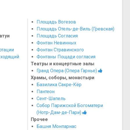
Площадь Вогезов
Площадь Отель-де-Виль (Гревская)
атуи
Площадь Согласия
Фонтан Невинных
ртации
Фонтан Стравинского
оходящий
Фонтаны Пощади согласия
Театры и концертные залы
Гранд Опера (Опера Гарнье)
Храмы, соборы, монастыри
Базилика Сакре-Кёр
Пантеон
Сент-Шапель
Собор Парижской Богоматери
(Нотр-Дам-де-Пари)
Прочее
Башня Монпарнас