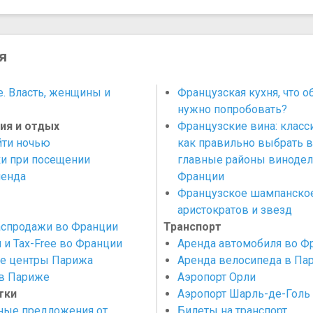
я
. Власть, женщины и
Французская кухня, что о
нужно попробовать?
ия и отдых
Французские вина: класс
йти ночью
как правильно выбрать в
и при посещении
главные районы винодел
енда
Франции
Французское шампанское
аристократов и звезд
аспродажи во Франции
Транспорт
 и Tax-Free во Франции
Аренда автомобиля во Ф
е центры Парижа
Аренда велосипеда в Па
в Париже
Аэропорт Орли
тки
Аэропорт Шарль-де-Голь
ные предложения от
Билеты на транспорт