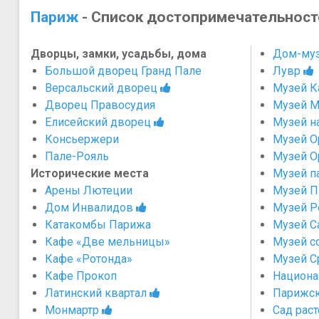
Париж
- Список достопримечательност
Дворцы, замки, усадьбы, дома
Дом-муз
Большой дворец Гранд Пале
Лувр
Версальский дворец
Музей К
Дворец Правосудия
Музей М
Елисейский дворец
Музей н
Консьержери
Музей О
Пале-Рояль
Музей О
Исторические места
Музей п
Арены Лютеции
Музей П
Дом Инвалидов
Музей Р
Катакомбы Парижа
Музей С
Кафе «Две мельницы»
Музей с
Кафе «Ротонда»
Музей С
Кафе Прокоп
Национа
Латинский квартал
Парижск
Монмартр
Сад рас