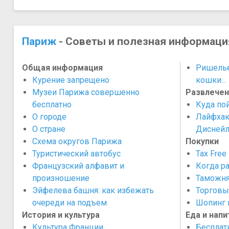
Париж
- Советы и полезная информаци
Общая информация
Ришелье
Курение запрещено
кошки...
Музеи Парижа совершенно
Развлечен
бесплатно
Куда по
О городе
Лайфхак
О стране
Диснейл
Схема округов Парижа
Покупки
Туристический автобус
Tax Free
Французский алфавит и
Когда р
произношение
Таможня
Эйфелева башня: как избежать
Торговы
очереди на подъем
Шопинг 
История и культура
Еда и напи
Культура Франции
Бесплат