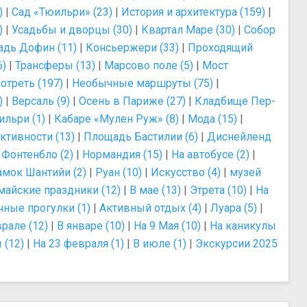
)
|
Сад «Тюильри» (23)
|
История и архитектура (159)
|
)
|
Усадьбы и дворцы (30)
|
Квартал Маре (30)
|
Собор
дь Дофин (11)
|
Консьержери (33)
|
Проходящий
6)
|
Трансферы (13)
|
Марсово поле (5)
|
Мост
отреть (197)
|
Необычные маршруты (75)
|
)
|
Версаль (9)
|
Осень в Париже (27)
|
Кладбище Пер-
ильри (1)
|
Кабаре «Мулен Руж» (8)
|
Мода (15)
|
ктивности (13)
|
Площадь Бастилии (6)
|
Диснейленд
|
Фонтенбло (2)
|
Нормандия (15)
|
На автобусе (2)
|
амок Шантийи (2)
|
Руан (10)
|
Искусство (4)
|
музей
майские праздники (12)
|
В мае (13)
|
Этрета (10)
|
На
чные прогулки (1)
|
Активный отдых (4)
|
Луара (5)
|
рале (12)
|
В январе (10)
|
На 9 Мая (10)
|
На каникулы
 (12)
|
На 23 февраля (1)
|
В июле (1)
|
Экскурсии 2025