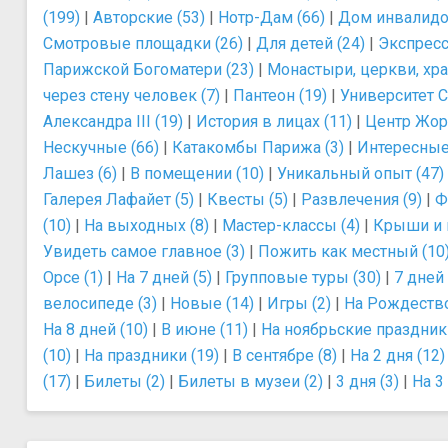
(199)
|
Авторские (53)
|
Нотр-Дам (66)
|
Дом инвалидо
Смотровые площадки (26)
|
Для детей (24)
|
Экспресс
Парижской Богоматери (23)
|
Монастыри, церкви, хра
через стену человек (7)
|
Пантеон (19)
|
Университет С
Александра III (19)
|
История в лицах (11)
|
Центр Жор
Нескучные (66)
|
Катакомбы Парижа (3)
|
Интересные
Лашез (6)
|
В помещении (10)
|
Уникальный опыт (47)
Галерея Лафайет (5)
|
Квесты (5)
|
Развлечения (9)
|
Ф
(10)
|
На выходных (8)
|
Мастер-классы (4)
|
Крыши и 
Увидеть самое главное (3)
|
Пожить как местный (10
Орсе (1)
|
На 7 дней (5)
|
Групповые туры (30)
|
7 дней 
велосипеде (3)
|
Новые (14)
|
Игры (2)
|
На Рождество
На 8 дней (10)
|
В июне (11)
|
На ноябрьские праздники
(10)
|
На праздники (19)
|
В сентябре (8)
|
На 2 дня (12)
(17)
|
Билеты (2)
|
Билеты в музеи (2)
|
3 дня (3)
|
На 3 