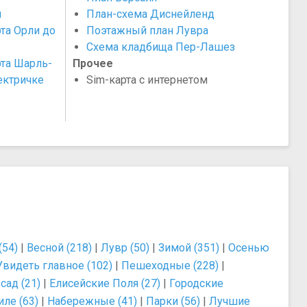
ы
План-схема Диснейленд
рта Орли до
Поэтажный план Лувра
Схема кладбища Пер-Лашез
рта Шарль-
Прочее
ектричке
Sim-карта с интернетом
(54)
|
Весной (218)
|
Лувр (50)
|
Зимой (351)
|
Осенью
Увидеть главное (102)
|
Пешеходные (228)
|
ад (21)
|
Елисейские Поля (27)
|
Городские
ле (63)
|
Набережные (41)
|
Парки (56)
|
Лучшие