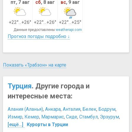
пт, 7 авг
сб
, 8 авг
вс
, 9 авг
+22°…+26°
+22°…+26°
+22°…+25°
Данные предоставлены
weatherapi.com
Прогноз погоды подробно ↓
Показать «Трабзон» на карте
Турция
. Другие города и
интересные места:
Алания (Аланья)
,
Анкара
,
Анталия
,
Белек
,
Бодрум
,
Измир
,
Кемер
,
Мармарис
,
Сиде
,
Стамбул
,
Эрзурум
,
[ещё…]
Курорты в Турции