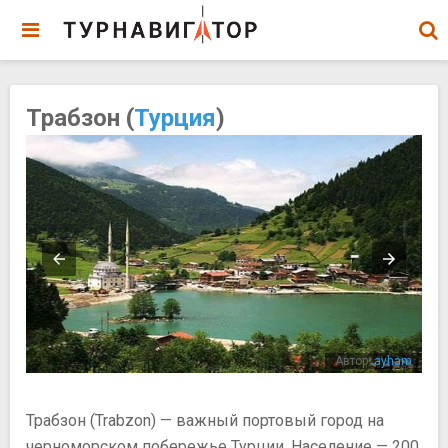
Трабзон (
Турция
)
ari
Автор:
ayham
Трабзон (Trabzon) — важный портовый город на
черноморском побережье Турции. Население — 200