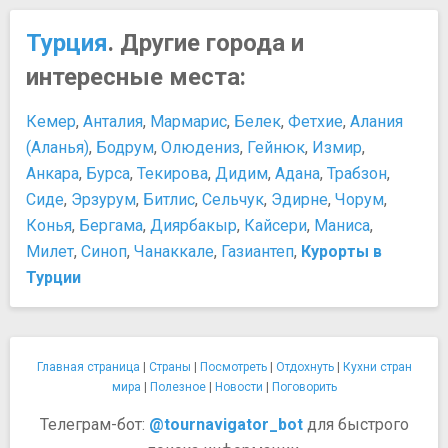
Музей Панорама 1453
Музей Рахми Коча
Турция
. Другие города и
Музей Сакип Сабанчи
интересные места:
Современный музей Стамбула
Стамбульский археологический музей
Кемер
,
Анталия
,
Мармарис
,
Белек
,
Фетхие
,
Алания
Ночная жизнь, рестораны, кабаре
(Аланья)
,
Бодрум
,
Олюдениз
,
Гейнюк
,
Измир
,
Sans Restaurant
Анкара
,
Бурса
,
Текирова
,
Дидим
,
Адана
,
Трабзон
,
Бар Arsen Lupen
Сиде
Кафе Пьер Лоти
,
Эрзурум
,
Битлис
,
Сельчук
,
Эдирне
,
Чорум
,
Ночной клуб "Индиго"
Конья
,
Бергама
,
Диярбакыр
,
Кайсери
,
Маниса
,
Ночной клуб "Рейна"
Милет
,
Синоп
,
Чанаккале
,
Газиантеп
,
Курорты в
Ресторан "360 Стамбул"
Турции
Ресторан Оливо
Парки и природные достопримечательности
Парк «Миниатюрк»
Парк Гюльхане
Главная страница
|
Страны
|
Посмотреть
|
Отдохнуть
|
Кухни стран
мира
|
Полезное
|
Новости
|
Поговорить
Парк Фетхи-паша
Площади, улицы, фонтаны, районы
Телеграм-бот:
@tournavigator_bot
для быстрого
Площадь Таксим