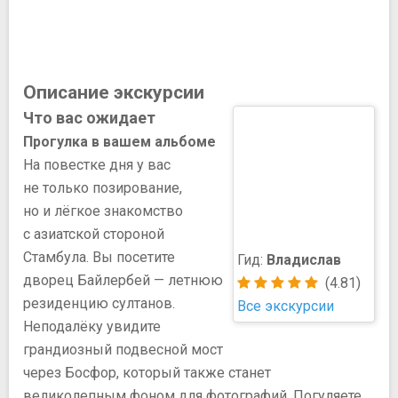
Описание экскурсии
Что вас ожидает
Прогулка в вашем альбоме
На повестке дня у вас
не только позирование,
но и лёгкое знакомство
с азиатской стороной
Стамбула. Вы посетите
Гид:
Владислав
дворец Байлербей — летнюю
(4.81)
резиденцию султанов.
Все экскурсии
Неподалёку увидите
грандиозный подвесной мост
через Босфор, который также станет
великолепным фоном для фотографий. Погуляете