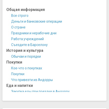
Площадь Пласа-ла-Побле
Проспект Карлемани
Общая информация
Пляжи, аквапарки, купальни, бани, аквариумы
Все строго
Кальдеа (Термальный центр)
Деньги и банковские операции
Храмы, соборы, монастыри
О стране
Монастырь Меричель
Праздники и нерабочие дни
Церковь Сан-Рома-де-лес-Бонс
Работа учреждений
Церковь Санта-Колома
Съездите в Барселону
Прочее
История и культура
Торговый центр Пиренес
Обычаи и порядки
Покупки
Кое-что о покупках
Покупки
Что привезти из Андорры
Еда и напитки
Закупка еды при поездке в Андорру
Кухня
Национальная кухня
Транспорт