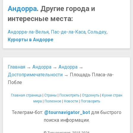
Андорра
. Другие города и
Как добраться из Барселоны в Андорру
самостоятельно
интересные места:
На чем ездить
Схема движения автобусов
Андорра-ла-Велья
,
Пас-де-ла-Каса
,
Сольдеу
,
Схема трасс GrandValira
Курорты в Андорре
Схема трасс GrandValira - 2
Схема трасс Vallnord
Безопасность
Важные телефоны
Главная
→
Андорра
→
Андорра
→
Меры предосторожности
Достопримечательности
→ Площадь Пласа-ла-
Таможня
Побле
Прочее
Как подготовиться к горнолыжному сезону. Юмор
Главная страница
|
Страны
|
Посмотреть
|
Отдохнуть
|
Кухни стран
Советы начинающим горнолыжникам
мира
|
Полезное
|
Новости
|
Поговорить
Телеграм-бот:
@tournavigator_bot
для быстрого
поиска информации.
© Турнавигатор, 2015-2026