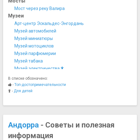
Мосты
Мост через реку Валира
Музеи
Арт-центр Эскальдес-Энгордань
Музей автомобилей
Музей миниатюры
Музей мотоциклов
Музей парфюмерии
Музей табака
Музей электричества
Этнографический музей
В списке обозначено:
Ночная жизнь, рестораны, кабаре
-
Топ-достопримечательности
Ресторан «La Taverna del pa amb tomaquet»
-
Для детей
Памятники, скульптуры, статуи
"Часы" Сальвадора Дали ("Благородство времени")
Парки и природные достопримечательности
Долина Madriu-Perafita-Claror - Закрыта
Андорра
- Советы и полезная
Центральный парк
информация
Площади, улицы, фонтаны, районы