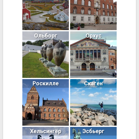
Ольборг
Орхус
Роскилле
Скаген
Хельсингёр
Эсбьерг