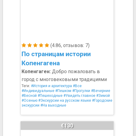
(4.86, отзывов: 7)
По страницам истории
Копенгагена
Копенгаген:
Добро пожаловать в
город с многовековыми традициями
Теги:
#История и архитектура
#Все
#Индивидуальные
#Пешком
#Прогулки
#Вечерние
#Весной
#Пешеходные
#Увидеть главное
#Зимой
#Осенью
#Экскурсии на русском языке
#Городские
экскурсии
#На выходные
€130