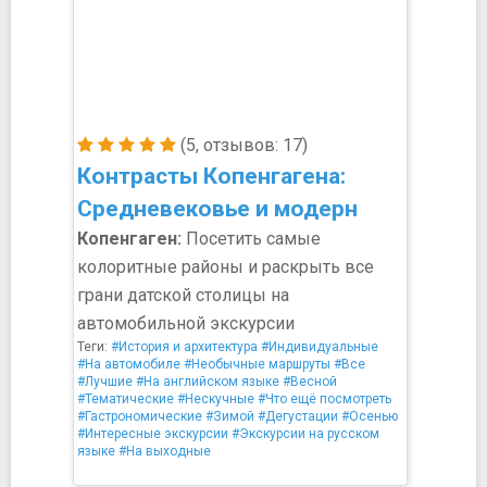
(5, отзывов: 17)
Контрасты Копенгагена:
Средневековье и модерн
Копенгаген:
Посетить самые
колоритные районы и раскрыть все
грани датской столицы на
автомобильной экскурсии
Теги:
#История и архитектура
#Индивидуальные
#На автомобиле
#Необычные маршруты
#Все
#Лучшие
#На английском языке
#Весной
#Тематические
#Нескучные
#Что ещё посмотреть
#Гастрономические
#Зимой
#Дегустации
#Осенью
#Интересные экскурсии
#Экскурсии на русском
языке
#На выходные