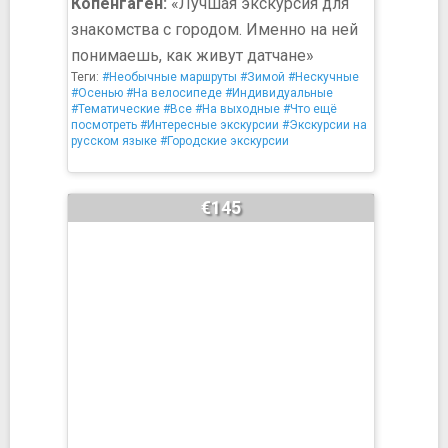
Копенгаген:
«Лучшая экскурсия для
знакомства с городом. Именно на ней
понимаешь, как живут датчане»
Теги:
#Необычные маршруты
#Зимой
#Нескучные
#Осенью
#На велосипеде
#Индивидуальные
#Тематические
#Все
#На выходные
#Что ещё
посмотреть
#Интересные экскурсии
#Экскурсии на
русском языке
#Городские экскурсии
€145