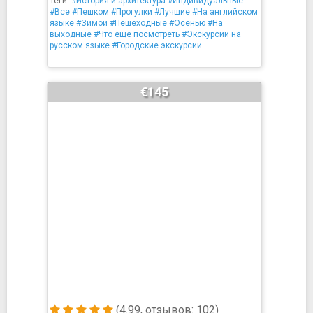
Теги:
#История и архитектура
#Индивидуальные
#Все
#Пешком
#Прогулки
#Лучшие
#На английском
языке
#Зимой
#Пешеходные
#Осенью
#На
выходные
#Что ещё посмотреть
#Экскурсии на
русском языке
#Городские экскурсии
€145
(4.99, отзывов: 102)