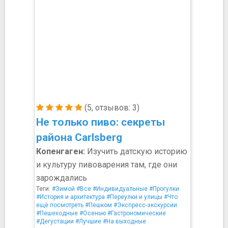
(5, отзывов: 3)
Не только пиво: секреты
района Carlsberg
Копенгаген:
Изучить датскую историю
и культуру пивоварения там, где они
зарождались
Теги:
#Зимой
#Все
#Индивидуальные
#Прогулки
#История и архитектура
#Переулки и улицы
#Что
ещё посмотреть
#Пешком
#Экспресс-экскурсии
#Пешеходные
#Осенью
#Гастрономические
#Дегустации
#Лучшие
#На выходные