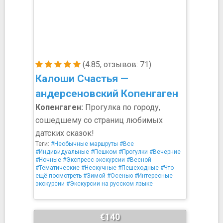
(4.85, отзывов: 71)
Калоши Счастья —
андерсеновский Копенгаген
Копенгаген:
Прогулка по городу,
сошедшему со страниц любимых
датских сказок!
Теги:
#Необычные маршруты
#Все
#Индивидуальные
#Пешком
#Прогулки
#Вечерние
#Ночные
#Экспресс-экскурсии
#Весной
#Тематические
#Нескучные
#Пешеходные
#Что
ещё посмотреть
#Зимой
#Осенью
#Интересные
экскурсии
#Экскурсии на русском языке
€140