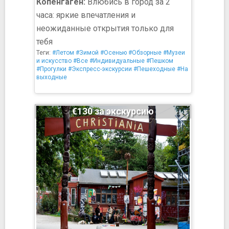
Копенгаген:
Влюбись в город за 2
часа: яркие впечатления и
неожиданные открытия только для
тебя
Теги:
#Летом
#Зимой
#Осенью
#Обзорные
#Музеи
и искусство
#Все
#Индивидуальные
#Пешком
#Прогулки
#Экспресс-экскурсии
#Пешеходные
#На
выходные
€130 за экскурсию