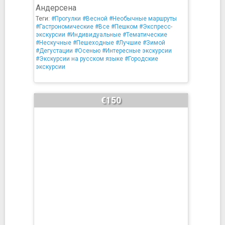
Андерсена
Теги:
#Прогулки
#Весной
#Необычные маршруты
#Гастрономические
#Все
#Пешком
#Экспресс-
экскурсии
#Индивидуальные
#Тематические
#Нескучные
#Пешеходные
#Лучшие
#Зимой
#Дегустации
#Осенью
#Интересные экскурсии
#Экскурсии на русском языке
#Городские
экскурсии
€150