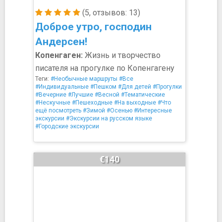
(5, отзывов: 13)
Доброе утро, господин
Андерсен!
Копенгаген:
Жизнь и творчество
писателя на прогулке по Копенгагену
Теги:
#Необычные маршруты
#Все
#Индивидуальные
#Пешком
#Для детей
#Прогулки
#Вечерние
#Лучшие
#Весной
#Тематические
#Нескучные
#Пешеходные
#На выходные
#Что
ещё посмотреть
#Зимой
#Осенью
#Интересные
экскурсии
#Экскурсии на русском языке
#Городские экскурсии
€140