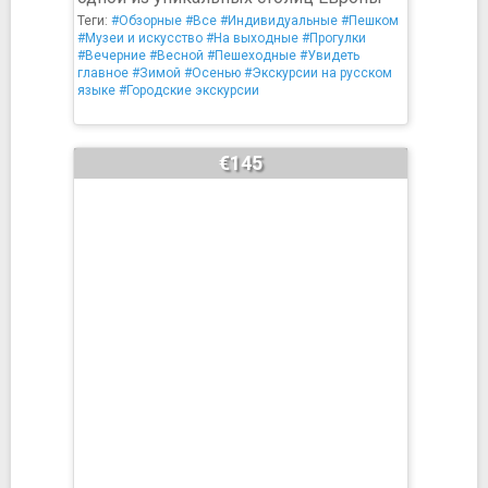
Теги:
#Обзорные
#Все
#Индивидуальные
#Пешком
#Музеи и искусство
#На выходные
#Прогулки
#Вечерние
#Весной
#Пешеходные
#Увидеть
главное
#Зимой
#Осенью
#Экскурсии на русском
языке
#Городские экскурсии
€145