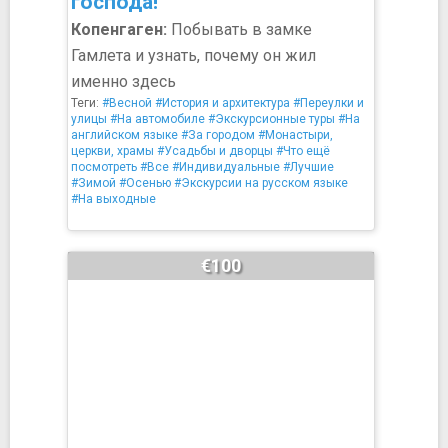
господа!
Копенгаген:
Побывать в замке
Гамлета и узнать, почему он жил
именно здесь
Теги:
#Весной
#История и архитектура
#Переулки и
улицы
#На автомобиле
#Экскурсионные туры
#На
английском языке
#За городом
#Монастыри,
церкви, храмы
#Усадьбы и дворцы
#Что ещё
посмотреть
#Все
#Индивидуальные
#Лучшие
#Зимой
#Осенью
#Экскурсии на русском языке
#На выходные
€100