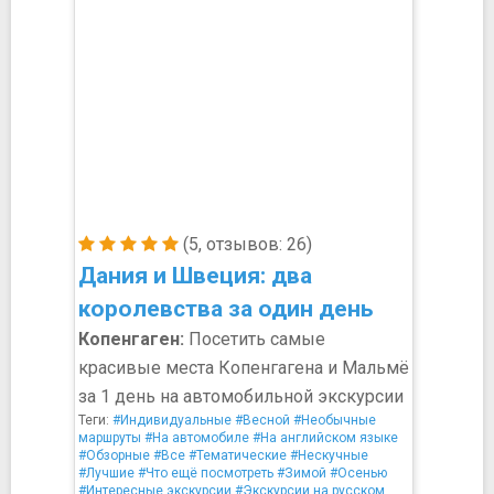
(5, отзывов: 26)
Дания и Швеция: два
королевства за один день
Копенгаген:
Посетить самые
красивые места Копенгагена и Мальмё
за 1 день на автомобильной экскурсии
Теги:
#Индивидуальные
#Весной
#Необычные
маршруты
#На автомобиле
#На английском языке
#Обзорные
#Все
#Тематические
#Нескучные
#Лучшие
#Что ещё посмотреть
#Зимой
#Осенью
#Интересные экскурсии
#Экскурсии на русском