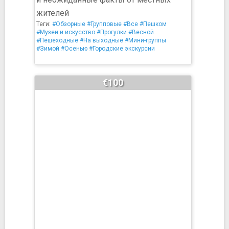
жителей
Теги:
#Обзорные
#Групповые
#Все
#Пешком
#Музеи и искусство
#Прогулки
#Весной
#Пешеходные
#На выходные
#Мини-группы
#Зимой
#Осенью
#Городские экскурсии
€100