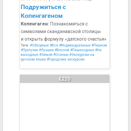
Подружиться с
Копенгагеном
Копенгаген:
Познакомиться с
символами скандинавской столицы
и открыть формулу «датского счастья»
Теги:
#Обзорные
#Все
#Индивидуальные
#Пешком
#Прогулки
#Лучшие
#Весной
#Пешеходные
#На
выходные
#Зимой
#Осенью
#Экскурсии на
русском языке
#Городские экскурсии
€220