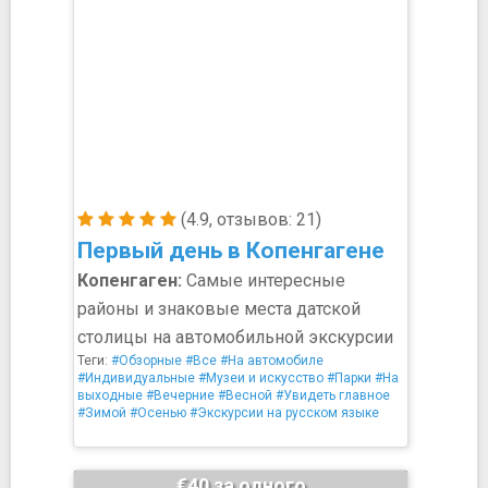
(4.9, отзывов: 21)
Первый день в Копенгагене
Копенгаген:
Самые интересные
районы и знаковые места датской
столицы на автомобильной экскурсии
Теги:
#Обзорные
#Все
#На автомобиле
#Индивидуальные
#Музеи и искусство
#Парки
#На
выходные
#Вечерние
#Весной
#Увидеть главное
#Зимой
#Осенью
#Экскурсии на русском языке
€40 за одного