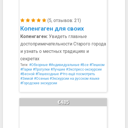
(5, отзывов: 21)
Копенгаген для своих
Копенгаген:
Увидеть главные
достопримечательности Старого города
и узнать о местных традициях и
секретах
Теги:
#Обзорные
#Индивидуальные
#Все
#Пешком
#Парки
#Прогулки
#Лучшие
#Экспресс-экскурсии
#Весной
#Пешеходные
#Что ещё посмотреть
#Зимой
#Осенью
#Экскурсии на русском языке
#Городские экскурсии
€485