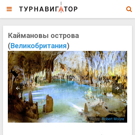
Каймановы острова
(
Великобритания
)
ien
Автор:
Robert Moore