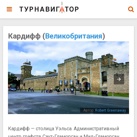
Кардифф (
Великобритания
)
ish
Автор:
Robert Greenaway
Кардифф — столица Уэльса. Административный
центр графств Саут-Гламорган и Мид-Гламорган.