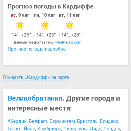
Прогноз погоды в Кардиффе
вс
, 9 авг
пн, 10 авг
вт, 11 авг
+14°…+25°
+14°…+25°
+14°…+28°
Данные предоставлены
weatherapi.com
Прогноз погоды подробно ↓
Показать «Кардифф» на карте
Великобритания
. Другие города и
интересные места:
Абердин
,
Белфаст
,
Бирмингем
,
Бристоль
,
Виндзор
,
Глазго
,
Йорк
,
Кембридж
,
Ливерпуль
,
Лидс
,
Лондон
,