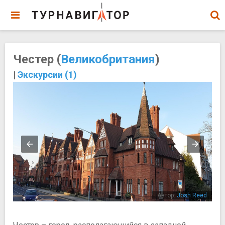
Честер (
Великобритания
)
|
Экскурсии (1)
ini
Автор:
Josh Reed