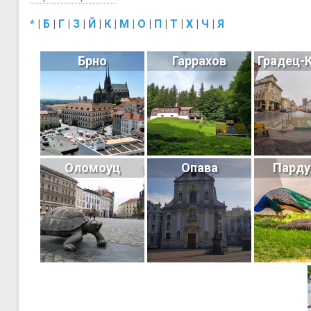
*
|
Б
|
Г
|
З
|
Й
|
К
|
М
|
О
|
П
|
Т
|
Х
|
Ч
|
Я
Брно
Гаррахов
Градец-
Оломоуц
Опава
Парду