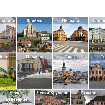
Кралове
Зноймо
Йиглава
Карло
бице
Пльзень
Прага
Т
Ческе-
Чески-Крумлов
Яхимов
Будеёвице