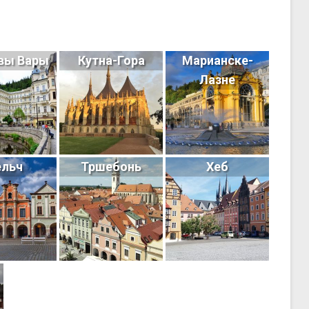
вы Вары
Кутна-Гора
Марианске-
Лазне
ельч
Тршебонь
Хеб