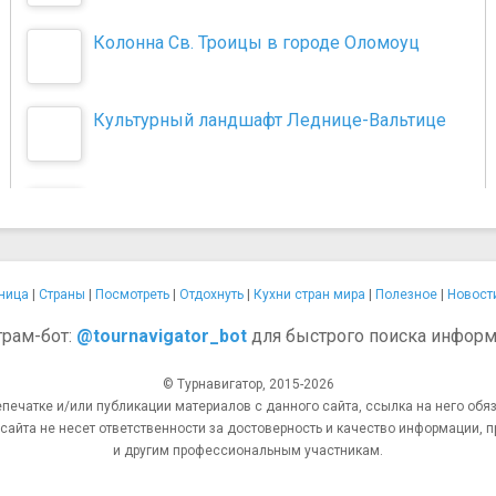
Колонна Св. Троицы в городе Оломоуц
Культурный ландшафт Леднице-Вальтице
ница
|
Страны
|
Посмотреть
|
Отдохнуть
|
Кухни стран мира
|
Полезное
|
Новост
грам-бот:
@tournavigator_bot
для быстрого поиска информ
© Турнавигатор, 2015-2026
епечатке и/или публикации материалов с данного сайта, ссылка на него обяз
та не несет ответственности за достоверность и качество информации, п
и другим профессиональным участникам.