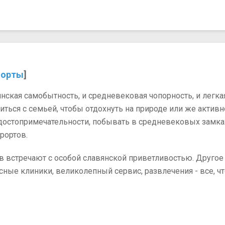
порты
]
авянская самобытность, и средневековая чопорность, и ле
виться с семьей, чтобы отдохнуть на природе или же акти
 достопримечательности, побывать в средневековых замка
рортов.
ов встречают с особой славянской приветливостью. Другое
сные клиники, великолепный сервис, развлечения - все, ч