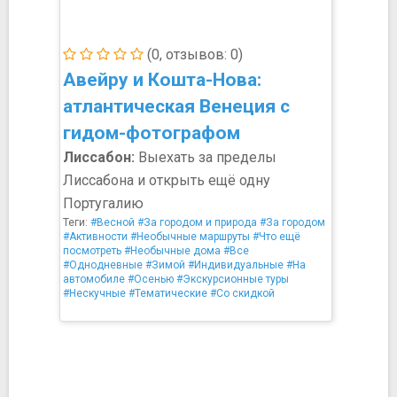
(0, отзывов: 0)
Авейру и Кошта-Нова:
атлантическая Венеция с
гидом-фотографом
Лиссабон:
Выехать за пределы
Лиссабона и открыть ещё одну
Португалию
Теги:
#Весной
#За городом и природа
#За городом
#Активности
#Необычные маршруты
#Что ещё
посмотреть
#Необычные дома
#Все
#Однодневные
#Зимой
#Индивидуальные
#На
автомобиле
#Осенью
#Экскурсионные туры
#Нескучные
#Тематические
#Со скидкой