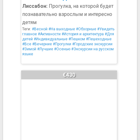
Лиссабон:
Прогулка, на которой будет
познавательно взрослым и интересно
детям
Теги:
#Весной
#На выходные
#Обзорные
#Увидеть
главное
#Активности
#История и архитектура
#Для
детей
#Индивидуальные
#Пешком
#Пешеходные
#Все
#Вечерние
#Прогулки
#Городские экскурсии
#Зимой
#Лучшие
#Осенью
#Экскурсии на русском
языке
€430