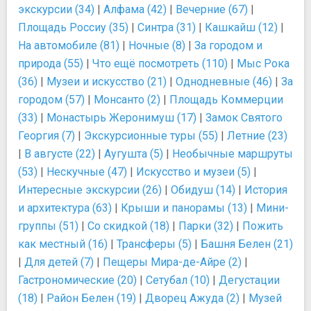
экскурсии (34)
|
Алфама (42)
|
Вечерние (67)
|
Площадь Россиу (35)
|
Синтра (31)
|
Кашкайш (12)
|
На автомобиле (81)
|
Ночные (8)
|
За городом и
природа (55)
|
Что ещё посмотреть (110)
|
Мыс Рока
(36)
|
Музеи и искусство (21)
|
Однодневные (46)
|
За
городом (57)
|
Монсанто (2)
|
Площадь Коммерции
(33)
|
Монастырь Жеронимуш (17)
|
Замок Святого
Георгия (7)
|
Экскурсионные туры (55)
|
Летние (23)
|
В августе (22)
|
Аугушта (5)
|
Необычные маршруты
(53)
|
Нескучные (47)
|
Искусство и музеи (5)
|
Интересные экскурсии (26)
|
Обидуш (14)
|
История
и архитектура (63)
|
Крыши и панорамы (13)
|
Мини-
группы (51)
|
Со скидкой (18)
|
Парки (32)
|
Пожить
как местный (16)
|
Трансферы (5)
|
Башня Белен (21)
|
Для детей (7)
|
Пещеры Мира-де-Айре (2)
|
Гастрономические (20)
|
Сетубал (10)
|
Дегустации
(18)
|
Район Белен (19)
|
Дворец Ажуда (2)
|
Музей