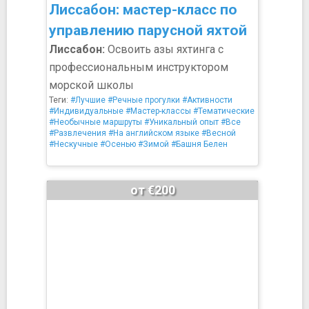
Лиссабон: мастер-класс по
управлению парусной яхтой
Лиссабон:
Освоить азы яхтинга с
профессиональным инструктором
морской школы
Теги:
#Лучшие
#Речные прогулки
#Активности
#Индивидуальные
#Мастер-классы
#Тематические
#Необычные маршруты
#Уникальный опыт
#Все
#Развлечения
#На английском языке
#Весной
#Нескучные
#Осенью
#Зимой
#Башня Белен
от €200