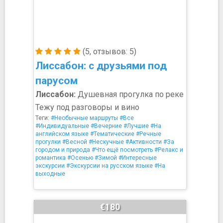
(5, отзывов: 5)
Лиссабон: с друзьями под
парусом
Лиссабон:
Душевная прогулка по реке
Тежу под разговоры и вино
Теги:
#Необычные маршруты
#Все
#Индивидуальные
#Вечерние
#Лучшие
#На
английском языке
#Тематические
#Речные
прогулки
#Весной
#Нескучные
#Активности
#За
городом и природа
#Что ещё посмотреть
#Релакс и
романтика
#Осенью
#Зимой
#Интересные
экскурсии
#Экскурсии на русском языке
#На
выходные
€180