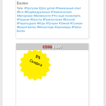
Белен
Теги:
#Прогулки
#Для детей
#Уникальный опыт
#Все
#Индивидуальные
#Тематические
#Авторские
#Активности
#Что ещё посмотреть
#Пешком
#Квесты
#Развлечения
#Весной
#Пешеходные
#Игры
#Лучшие
#Зимой
#Осенью
#Башня Белен
#Монастырь Жеронимуш
#Район
Белен
€590
€561
5%
Скидка