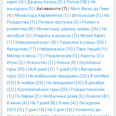
карет (4)
|
Дворец Келуш (2)
|
Летом (18)
|
На
выходных (5)
|
Активности (7)
|
Мост Васко да Гама
(4)
|
Монастырь Кармелитов (1)
|
Фотосессии (3)
|
На
Рождество (1)
|
Речные прогулки (3)
|
Релакс и
романтика (8)
|
Монастыри, церкви, храмы (26)
|
На
автобусе (2)
|
Усадьбы и дворцы (7)
|
Музей Карет
(1)
|
Уникальный опыт (8)
|
Переулки и улицы (30)
|
Авторские (17)
|
Набережные (10)
|
Парк Наций (1)
|
Мастер-классы (1)
|
Развлечения (5)
|
Квесты (2)
|
Игры (2)
|
Искусство (1)
|
Новые (8)
|
Групповые
туры (30)
|
На 8 дней (7)
|
7 дней (15)
|
Авторские
туры (32)
|
На ноябрьские праздники (25)
|
В октябре
(25)
|
В ноябре (25)
|
На праздники (25)
|
В декабре
(22)
|
Корпоративные туры (20)
|
Рождественские
(1)
|
По барам (2)
|
Необычные дома (3)
|
В июле (4)
|
В июне (4)
|
На 7 дней (8)
|
В мае (4)
|
Экскурсии
2025 (5)
|
3 дня (14)
|
На 3 дня (14)
|
Конвенту-де-