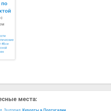
 по
хтой
 с
ом
ости
тические
т
#Все
сной
лен
ресные места:
л
,
Эшторил
,
Курорты в Португалии