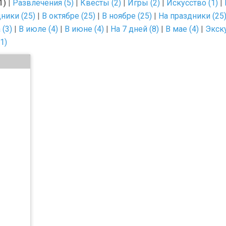
1)
|
Развлечения (5)
|
Квесты (2)
|
Игры (2)
|
Искусство (1)
|
ники (25)
|
В октябре (25)
|
В ноябре (25)
|
На праздники (25
(3)
|
В июле (4)
|
В июне (4)
|
На 7 дней (8)
|
В мае (4)
|
Экску
1)