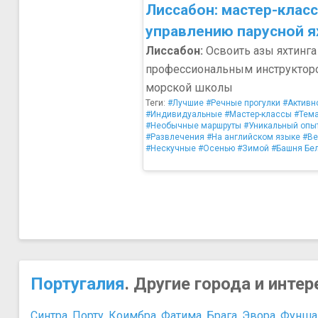
Лиссабон: мастер-класс
управлению парусной я
Лиссабон:
Освоить азы яхтинга
профессиональным инструктор
морской школы
Теги:
#Лучшие
#Речные прогулки
#Активн
#Индивидуальные
#Мастер-классы
#Тема
#Необычные маршруты
#Уникальный опы
#Развлечения
#На английском языке
#Ве
#Нескучные
#Осенью
#Зимой
#Башня Бе
Португалия
. Другие города и инте
Синтра
,
Порту
,
Коимбра
,
Фатима
,
Брага
,
Эвора
,
Фунша