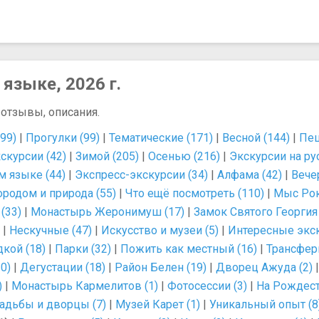
языке, 2026 г.
 отзывы, описания.
99)
|
Прогулки (99)
|
Тематические (171)
|
Весной (144)
|
Пеш
скурсии (42)
|
Зимой (205)
|
Осенью (216)
|
Экскурсии на ру
м языке (44)
|
Экспресс-экскурсии (34)
|
Алфама (42)
|
Вече
ородом и природа (55)
|
Что ещё посмотреть (110)
|
Мыс Рок
(33)
|
Монастырь Жеронимуш (17)
|
Замок Святого Георгия 
|
Нескучные (47)
|
Искусство и музеи (5)
|
Интересные экск
дкой (18)
|
Парки (32)
|
Пожить как местный (16)
|
Трансфер
0)
|
Дегустации (18)
|
Район Белен (19)
|
Дворец Ажуда (2)
)
|
Монастырь Кармелитов (1)
|
Фотосессии (3)
|
На Рождест
адьбы и дворцы (7)
|
Музей Карет (1)
|
Уникальный опыт (8