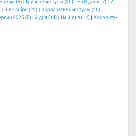
Новые (8)
|
Групповые туры (30)
|
На 8 дней (7)
|
7
)
|
В декабре (22)
|
Корпоративные туры (20)
|
рсии 2025 (5)
|
3 дня (14)
|
На 3 дня (14)
|
Конвенту-