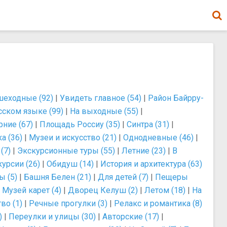
еходные (92)
|
Увидеть главное (54)
|
Район Байрру-
сском языке (99)
|
На выходные (55)
|
рние (67)
|
Площадь Россиу (35)
|
Синтра (31)
|
а (36)
|
Музеи и искусство (21)
|
Однодневные (46)
|
(7)
|
Экскурсионные туры (55)
|
Летние (23)
|
В
урсии (26)
|
Обидуш (14)
|
История и архитектура (63)
ы (5)
|
Башня Белен (21)
|
Для детей (7)
|
Пещеры
|
Музей карет (4)
|
Дворец Келуш (2)
|
Летом (18)
|
На
во (1)
|
Речные прогулки (3)
|
Релакс и романтика (8)
)
|
Переулки и улицы (30)
|
Авторские (17)
|