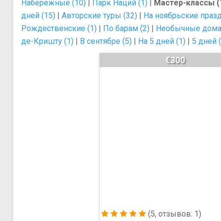
Набережные (10)
|
Парк Наций (1)
|
Мастер-классы (
дней (15)
|
Авторские туры (32)
|
На ноябрьские празд
Рождественские (1)
|
По барам (2)
|
Необычные дома 
де-Кришту (1)
|
В сентябре (5)
|
На 5 дней (1)
|
5 дней (
€300
(5, отзывов: 1)