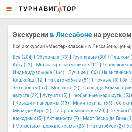
Экскурсии
в Лиссабоне
на русском 
Все экскурсии «
Мастер-классы
» в Лиссабоне, цены,
Все (204)
|
Обзорные (73)
|
Групповые (30)
|
Пешком (
Алту (12)
|
Монастырь кармелитов (11)
|
Городские эк
Индивидуальные (164)
|
Лучшие (106)
|
На английско
Кашкайш (12)
|
На автомобиле (81)
|
Ночные (8)
|
За г
За городом (57)
|
Монсанто (2)
|
Площадь Коммерции 
августе (22)
|
Аугушта (5)
|
Необычные маршруты (53)
|
Крыши и панорамы (13)
|
Мини-группы (51)
|
Со ски
Мира-де-Айре (2)
|
Гастрономические (20)
|
Сетубал (1
выходных (5)
|
Активности (7)
|
Мост Васко да Гама (4
|
Монастыри, церкви, храмы (26)
|
На автобусе (2)
|
Ус