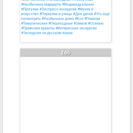
#Необычные маршруты
#Индивидуальные
#Прогулки
#Экспресс-экскурсии
#Музеи и
искусство
#Переулки и улицы
#Для детей
#Что ещё
посмотреть
#Необычные дома
#Все
#Пешком
#Тематические
#Пешеходные
#Зимой
#Осенью
#Пражские куранты
#Интересные экскурсии
#Экскурсии на русском языке
€65