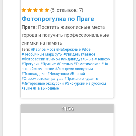
(5, отзывов: 7)
Фотопрогулка по Праге
Прага:
Посетить живописные места
города и получить профессиональные
снимки на память
Теги:
#Карлов мост
#Набережные
#Все
#Необычные маршруты
#Увидеть главное
#Фотосессии
#Зимой
#Индивидуальные
#Пешком
#Прогулки
#Лучшие
#Осенью
#Тематические
#На
английском языке
#Экспресс-экскурсии
#Пешеходные
#Нескучные
#Весной
#Староместская ратуша
#Пражские куранты
#Интересные экскурсии
#Экскурсии на русском
языке
#На выходные
€156