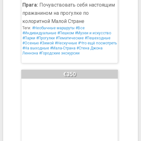
Прага:
Почувствовать себя настоящим
пражанином на прогулке по
колоритной Малой Стране
Теги:
#Необычные маршруты
#Все
#Индивидуальные
#Пешком
#Музеи и искусство
#Парки
#Прогулки
#Тематические
#Пешеходные
#Осенью
#Зимой
#Нескучные
#Что ещё посмотреть
#На выходные
#Мала-Страна
#Стена Джона
Леннона
#Городские экскурсии
€350