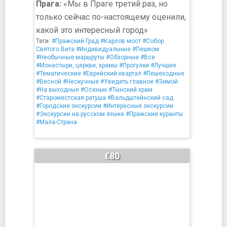
Прага:
«Мы в Праге третий раз, но
только сейчас по-настоящему оценили,
какой это интересный город»
Теги:
#Пражский Град
#Карлов мост
#Собор
Святого Вита
#Индивидуальные
#Пешком
#Необычные маршруты
#Обзорные
#Все
#Монастыри, церкви, храмы
#Прогулки
#Лучшие
#Тематические
#Еврейский квартал
#Пешеходные
#Весной
#Нескучные
#Увидеть главное
#Зимой
#На выходные
#Осенью
#Тынский храм
#Староместская ратуша
#Вальдштейнский сад
#Городские экскурсии
#Интересные экскурсии
#Экскурсии на русском языке
#Пражские куранты
#Мала-Страна
€80