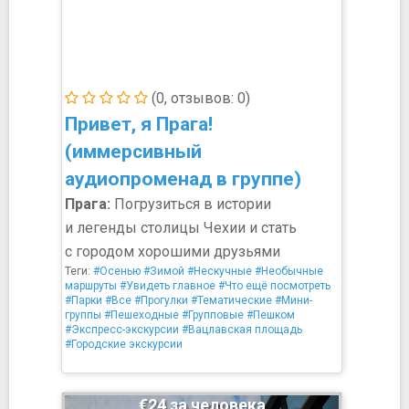
(0, отзывов: 0)
Привет, я Прага!
(иммерсивный
аудиопроменад в группе)
Прага:
Погрузиться в истории
и легенды столицы Чехии и стать
с городом хорошими друзьями
Теги:
#Осенью
#Зимой
#Нескучные
#Необычные
маршруты
#Увидеть главное
#Что ещё посмотреть
#Парки
#Все
#Прогулки
#Тематические
#Мини-
группы
#Пешеходные
#Групповые
#Пешком
#Экспресс-экскурсии
#Вацлавская площадь
#Городские экскурсии
€24 за человека