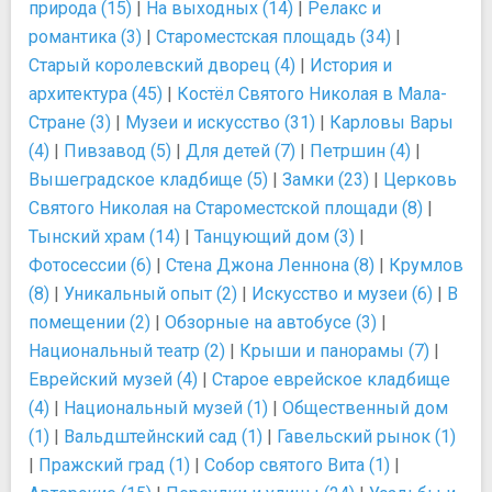
природа (15)
|
На выходных (14)
|
Релакс и
романтика (3)
|
Староместская площадь (34)
|
Старый королевский дворец (4)
|
История и
архитектура (45)
|
Костёл Святого Николая в Мала-
Стране (3)
|
Музеи и искусство (31)
|
Карловы Вары
(4)
|
Пивзавод (5)
|
Для детей (7)
|
Петршин (4)
|
Вышеградское кладбище (5)
|
Замки (23)
|
Церковь
Святого Николая на Староместской площади (8)
|
Тынский храм (14)
|
Танцующий дом (3)
|
Фотосессии (6)
|
Стена Джона Леннона (8)
|
Крумлов
(8)
|
Уникальный опыт (2)
|
Искусство и музеи (6)
|
В
помещении (2)
|
Обзорные на автобусе (3)
|
Национальный театр (2)
|
Крыши и панорамы (7)
|
Еврейский музей (4)
|
Старое еврейское кладбище
(4)
|
Национальный музей (1)
|
Общественный дом
(1)
|
Вальдштейнский сад (1)
|
Гавельский рынок (1)
|
Пражский град (1)
|
Собор святого Вита (1)
|