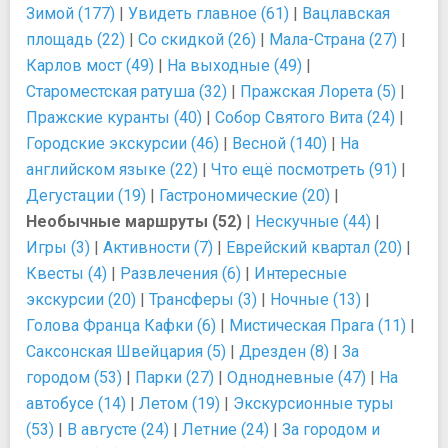
Зимой (177)
|
Увидеть главное (61)
|
Вацлавская
площадь (22)
|
Со скидкой (26)
|
Мала-Страна (27)
|
Карлов мост (49)
|
На выходные (49)
|
Староместская ратуша (32)
|
Пражская Лорета (5)
|
Пражские куранты (40)
|
Собор Святого Вита (24)
|
Городские экскурсии (46)
|
Весной (140)
|
На
английском языке (22)
|
Что ещё посмотреть (91)
|
Дегустации (19)
|
Гастрономические (20)
|
Необычные маршруты (52)
|
Нескучные (44)
|
Игры (3)
|
Активности (7)
|
Еврейский квартал (20)
|
Квесты (4)
|
Развлечения (6)
|
Интересные
экскурсии (20)
|
Трансферы (3)
|
Ночные (13)
|
Голова Франца Кафки (6)
|
Мистическая Прага (11)
|
Саксонская Швейцария (5)
|
Дрезден (8)
|
За
городом (53)
|
Парки (27)
|
Однодневные (47)
|
На
автобусе (14)
|
Летом (19)
|
Экскурсионные туры
(53)
|
В августе (24)
|
Летние (24)
|
За городом и