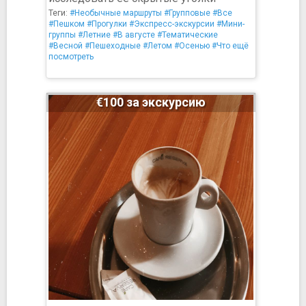
Теги:
#Необычные маршруты
#Групповые
#Все
#Пешком
#Прогулки
#Экспресс-экскурсии
#Мини-
группы
#Летние
#В августе
#Тематические
#Весной
#Пешеходные
#Летом
#Осенью
#Что ещё
посмотреть
€100 за экскурсию