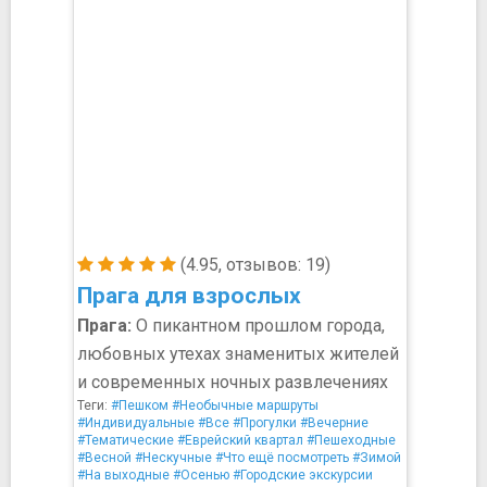
(4.95, отзывов: 19)
Прага для взрослых
Прага:
О пикантном прошлом города,
любовных утехах знаменитых жителей
и современных ночных развлечениях
Теги:
#Пешком
#Необычные маршруты
#Индивидуальные
#Все
#Прогулки
#Вечерние
#Тематические
#Еврейский квартал
#Пешеходные
#Весной
#Нескучные
#Что ещё посмотреть
#Зимой
#На выходные
#Осенью
#Городские экскурсии