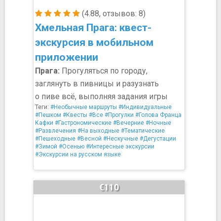
(4.88, отзывов: 8)
Хмельная Прага: квест-
экскурсия в мобильном
приложении
Прага:
Прогуляться по городу,
заглянуть в пивницы и разузнать
о пиве всё, выполняя задания игры
Теги:
#Необычные маршруты
#Индивидуальные
#Пешком
#Квесты
#Все
#Прогулки
#Голова Франца
Кафки
#Гастрономические
#Вечерние
#Ночные
#Развлечения
#На выходные
#Тематические
#Пешеходные
#Весной
#Нескучные
#Дегустации
#Зимой
#Осенью
#Интересные экскурсии
#Экскурсии на русском языке
€110