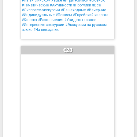
#На английском языке
#Игры
#Зимой
#Осенью
#Тематические
#Активности
#Прогулки
#Все
#Экспресс-экскурсии
#Пешеходные
#Вечерние
#Индивидуальные
#Пешком
#Еврейский квартал
#Квесты
#Развлечения
#Увидеть главное
#Интересные экскурсии
#Экскурсии на русском
языке
#На выходные
€28