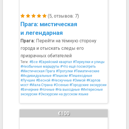
(5, отзывов: 7)
Прага: мистическая
и легендарная
Прага:
Перейти на тёмную сторону
города и отыскать следы его
призрачных обитателей
Теги:
#Все
#Еврейский квартал
#Переулки и улицы
#Необычные маршруты
#Что ещё посмотреть
#Мистическая Прага
#Прогулки
#Тематические
#Индивидуальные
#Пешком
#Пешеходные
#Лучшие
#Весной
#Нескучные
#Зимой
#Карлов
мост
#Мала-Страна
#Осенью
#Городские экскурсии
#Вечерние
#Ночные
#На выходные
#Интересные
экскурсии
#Экскурсии на русском языке
€100