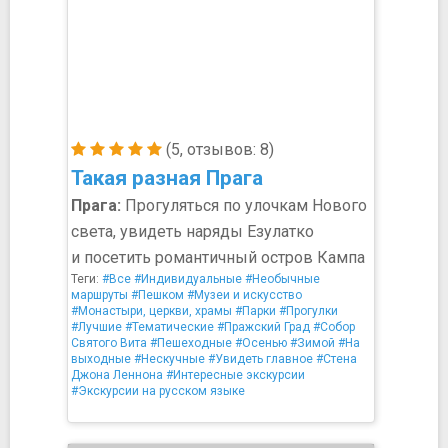
(5, отзывов: 8)
Такая разная Прага
Прага:
Прогуляться по улочкам Нового
света, увидеть наряды Езулатко
и посетить романтичный остров Кампа
Теги:
#Все
#Индивидуальные
#Необычные
маршруты
#Пешком
#Музеи и искусство
#Монастыри, церкви, храмы
#Парки
#Прогулки
#Лучшие
#Тематические
#Пражский Град
#Собор
Святого Вита
#Пешеходные
#Осенью
#Зимой
#На
выходные
#Нескучные
#Увидеть главное
#Стена
Джона Леннона
#Интересные экскурсии
#Экскурсии на русском языке