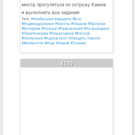
моста, прогуляться по острову Кампа
и выполнить все задания
Теги:
#Необычные маршруты
#Все
#Индивидуальные
#Квесты
#Пешком
#Прогулки
#Вечерние
#Ночные
#Развлечения
#На выходные
#Тематические
#Пешеходные
#Весной
#Нескучные
#Карлов мост
#Увидеть главное
#Активности
#Игры
#Зимой
#Осенью
€110