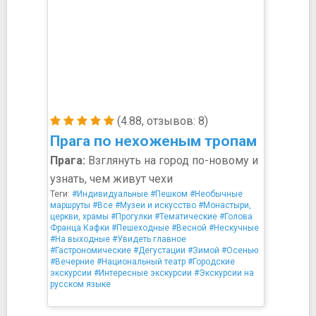
(4.88, отзывов: 8)
Прага по нехоженым тропам
Прага:
Взглянуть на город по-новому и
узнать, чем живут чехи
Теги:
#Индивидуальные
#Пешком
#Необычные
маршруты
#Все
#Музеи и искусство
#Монастыри,
церкви, храмы
#Прогулки
#Тематические
#Голова
Франца Кафки
#Пешеходные
#Весной
#Нескучные
#На выходные
#Увидеть главное
#Гастрономические
#Дегустации
#Зимой
#Осенью
#Вечерние
#Национальный театр
#Городские
экскурсии
#Интересные экскурсии
#Экскурсии на
русском языке