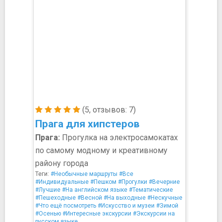
(5, отзывов: 7)
Прага для хипстеров
Прага:
Прогулка на электросамокатах
по самому модному и креативному
району города
Теги:
#Необычные маршруты
#Все
#Индивидуальные
#Пешком
#Прогулки
#Вечерние
#Лучшие
#На английском языке
#Тематические
#Пешеходные
#Весной
#На выходные
#Нескучные
#Что ещё посмотреть
#Искусство и музеи
#Зимой
#Осенью
#Интересные экскурсии
#Экскурсии на
русском языке