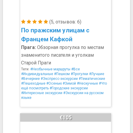
(5, отзывов: 6)
По пражским улицам с
Францем Кафкой
Прага:
Обзорная прогулка по местам
знаменитого писателя и уголкам
Старой Праги
Теги:
#Необычные маршруты
#Все
#Индивидуальные
#Пешком
#Прогулки
#Лучшие
#Вечерние
#Экспресс-экскурсии
#Тематические
#Пешеходные
#Осенью
#Зимой
#Нескучные
#Что
ещё посмотреть
#Городские экскурсии
#Интересные экскурсии
#Экскурсии на русском
языке
€105