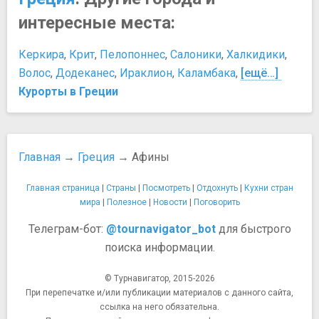
Зоопарк "Аттика"
Экскурсия по Афинам, если очень поджимает время
интересные места:
Марсово поле (Парк Педион ту Ареос)
Язык в Греции
Национальный сад
История и культура
Керкира
,
Крит
,
Пелопоннес
,
Салоники
,
Халкидики
,
Холм Ареопаг (Холм Ареса)
В гостях у греков: 5 правил, как не ударить «лицом в
Волос
,
Додеканес
,
Ираклион
,
Каламбака
,
[ещё…]
Площади, улицы, фонтаны, районы
грязь»
Курорты в Греции
Колонаки
Вся правда о греческом характере
Монастираки
Греческая президентская гвардия: караул хорошо
Плака
подпоясанных
Площадь Синтагма
Древняя Греция
Главная
→
Греция
→ Афины
Пляжи, аквапарки, купальни, бани, аквариумы
Древняя Греция: 5 великих битв, изменивших историю
Палео Фалиро
человечества
Главная страница
|
Страны
|
Посмотреть
|
Отдохнуть
|
Кухни стран
Спортивные сооружения
Интересные факты о греках, о которых Вы могли не
мира
|
Полезное
|
Новости
|
Поговорить
Стадион Панатинаикос
знать
Театры и концертные залы
Телеграм-бот:
@tournavigator_bot
для быстрого
История Афин
Национальный театр Греции
поиска информации.
Культура Греции
Одеон Герода Аттика
Рождественские и Новогодние обычаи в Греции
Храмы, соборы, монастыри
© Турнавигатор, 2015-2026
Традиции и обычаи современной Греции: Рождество и
При перепечатке и/или публикации материалов с данного сайта,
Гекатомпедон
Новый Год
ссылка на него обязательна.
Мечеть Цисдараки