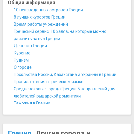
Национальная глиптотека
Общая информация
Национальная художественная галерея Афин
10 неизведанных островов Греции
Национальный археологический музей
8 лучших курортов Греции
Национальный исторический музей Греции
Время работы учреждений
Национальный музей современного искусства
Греческий сервис: 10 халяв, на которые можно
Новый музей Акрополя
рассчитывать в Греции
Стоя Аттала
Деньги в Греции
Театральный музей
Курение
Ночная жизнь, рестораны, кабаре
Нудизм
360 Коктейль бар
О городе
Памятники, скульптуры, статуи
Посольства России, Казахстана и Украины в Греции
Арка Адриана
Правила чтения в греческом языке
Башня ветров
Средневековые города Греции: 5 направлений для
Памятник Лисикрата
любителей рыцарской романтики
Памятник Филопаппу
Таможня в Греции
Пропилеи Афинского акрополя
Телефоны экстренных служб в Греции
Парки и природные достопримечательности
Туалеты
Гора Ликавитос
Фото- и видеосъемка
Гора Пентеликон (Пентели)
Греция
. Другие города и
Чаевые