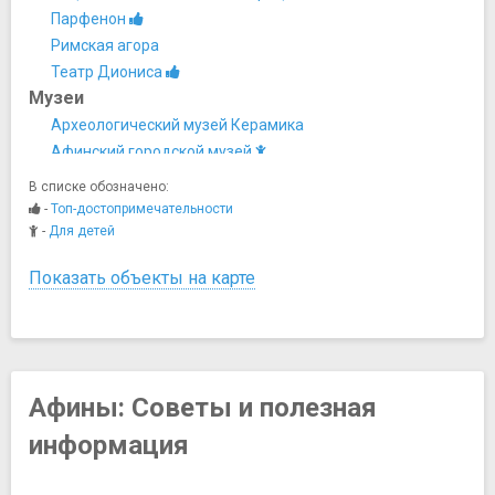
Парфенон
Римская агора
Театр Диониса
Музеи
Археологический музей Керамика
Афинский городской музей
Афинский музей нумизматики
В списке обозначено:
Византийский и Христианский музей
-
Топ-достопримечательности
Греческий детский музей
-
Для детей
Музей Бенаки
Показать объекты на карте
Музей войны
Музей греческих народных музыкальных инструментов
Музей греческого народного творчества
Музей истории греческого костюма
Афины: Советы и полезная
Музей Канеллопулоса
информация
Музей кикладского искусства
Музей ювелирных изделий Илиаса Лалауниса