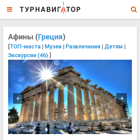
Афины (
Греция
)
[
ТОП-места
|
Музеи
|
Развлечения
|
Детям
|
Экскурсии (46)
]