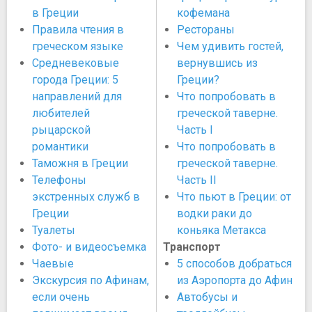
в Греции
кофемана
Правила чтения в
Рестораны
греческом языке
Чем удивить гостей,
Средневековые
вернувшись из
города Греции: 5
Греции?
направлений для
Что попробовать в
любителей
греческой таверне.
рыцарской
Часть I
романтики
Что попробовать в
Таможня в Греции
греческой таверне.
Телефоны
Часть II
экстренных служб в
Что пьют в Греции: от
Греции
водки раки до
Туалеты
коньяка Метакса
Фото- и видеосъемка
Транспорт
Чаевые
5 способов добраться
Экскурсия по Афинам,
из Аэропорта до Афин
если очень
Автобусы и