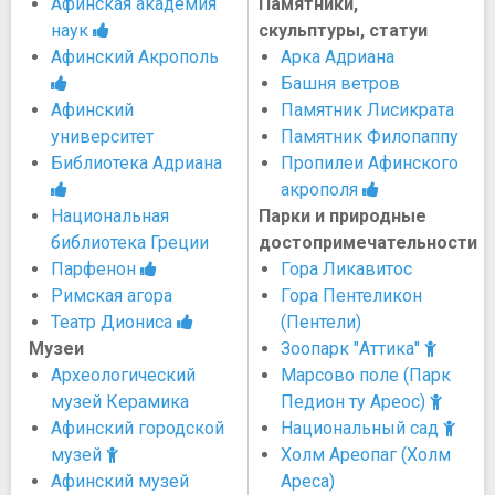
Афинская академия
Памятники,
наук
скульптуры, статуи
Афинский Акрополь
Арка Адриана
Башня ветров
Афинский
Памятник Лисикрата
университет
Памятник Филопаппу
Библиотека Адриана
Пропилеи Афинского
акрополя
Национальная
Парки и природные
библиотека Греции
достопримечательности
Парфенон
Гора Ликавитос
Римская агора
Гора Пентеликон
Театр Диониса
(Пентели)
Музеи
Зоопарк "Аттика"
Археологический
Марсово поле (Парк
музей Керамика
Педион ту Ареос)
Афинский городской
Национальный сад
музей
Холм Ареопаг (Холм
Афинский музей
Ареса)