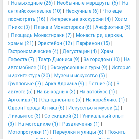
|
На выходные (26)
|
Необычные маршруты (6)
|
На
английском языке (10)
|
Нескучные (6)
|
Что ещё
посмотреть (16)
|
Интересные экскурсии (4)
|
Холм
Пникс (3)
|
Плака и Монастираки (6)
|
Анафиотика (5)
|
Площадь Монастираки (7)
|
Монастыри, церкви,
храмы (21)
|
Эрехтейон (12)
|
Парфенон (15)
|
Гастрономические (4)
|
Дегустации (4)
|
Храм
Гефеста (7)
|
Театр Диониса (9)
|
За городом (10)
|
На
автомобиле (10)
|
Экскурсионные туры (9)
|
История
и архитектура (20)
|
Музеи и искусство (5)
|
Групповые (7)
|
Арка Адриана (9)
|
Летние (5)
|
В
августе (5)
|
На выходных (3)
|
На автобусе (1)
|
Арголида (1)
|
Однодневные (5)
|
На кораблике (1)
|
Одеон Герода Аттика (6)
|
Искусство и музеи (2)
|
Ликавитос (3)
|
Со скидкой (2)
|
Уникальный опыт
(3)
|
На мотоцикле (1)
|
Развлечения (1)
|
Мотопрогулки (1)
|
Переулки и улицы (6)
|
Пожить