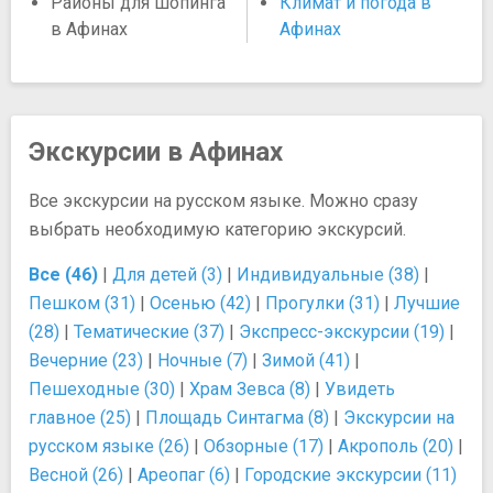
Районы для шопинга
Климат и погода в
в Афинах
Афинах
Экскурсии в Афинах
Все экскурсии на русском языке. Можно сразу
выбрать необходимую категорию экскурсий.
Все (46)
|
Для детей (3)
|
Индивидуальные (38)
|
Пешком (31)
|
Осенью (42)
|
Прогулки (31)
|
Лучшие
(28)
|
Тематические (37)
|
Экспресс-экскурсии (19)
|
Вечерние (23)
|
Ночные (7)
|
Зимой (41)
|
Пешеходные (30)
|
Храм Зевса (8)
|
Увидеть
главное (25)
|
Площадь Синтагма (8)
|
Экскурсии на
русском языке (26)
|
Обзорные (17)
|
Акрополь (20)
|
Весной (26)
|
Ареопаг (6)
|
Городские экскурсии (11)