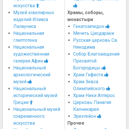
искусства
Музей ювелирных
Храмы, соборы,
изделий Илиаса
монастыри
Лалауниса
Гекатомпедон
Национальная
Мечеть Цисдараки
глиптотека
Русская церковь Св.
Национальная
Никодима
художественная
Собор Благовещения
галерея Афин
Пресвятой
Национальный
Богородицы
археологический
Храм Гефеста
музей
Храм Зевса
Национальный
Олимпийского
исторический музей
Храм Ники Аптерос
Греции
Церковь Панагия
Национальный музей
Капникарея
современного
Эрехтейон
искусства
Прочее