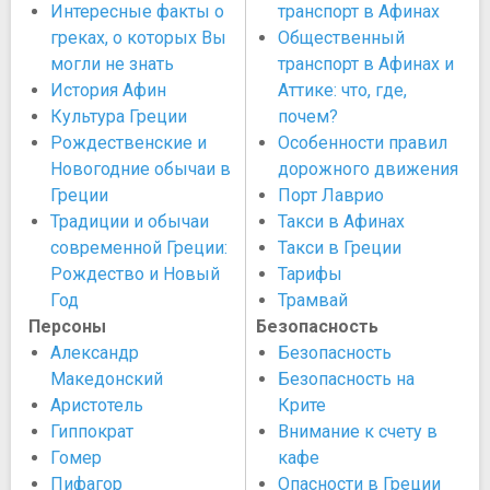
Интересные факты о
транспорт в Афинах
греках, о которых Вы
Общественный
могли не знать
транспорт в Афинах и
История Афин
Аттике: что, где,
Культура Греции
почем?
Рождественские и
Особенности правил
Новогодние обычаи в
дорожного движения
Греции
Порт Лаврио
Традиции и обычаи
Такси в Афинах
современной Греции:
Такси в Греции
Рождество и Новый
Тарифы
Год
Трамвай
Персоны
Безопасность
Александр
Безопасность
Македонский
Безопасность на
Аристотель
Крите
Гиппократ
Внимание к счету в
Гомер
кафе
Пифагор
Опасности в Греции