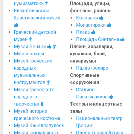
нумизматики
Площади, улицы,
Византийский и
фонтаны, районы
Христианский музей
Колонаки
Монастираки
Греческий детский
Плака
музей
Площадь Синтагма
Музей Бенаки
Пляжи, аквапарки,
Музей войны
купальни, бани,
Музей греческих
аквариумы
народных
Палео Фалиро
музыкальных
Спортивные
инструментов
сооружения
Музей греческого
Стадион
народного
Панатинаикос
творчества
Театры и концертные
Музей истории
залы
греческого костюма
Национальный театр
Музей Канеллопулоса
Греции
Музей кикладского
Одеон Герода Аттика