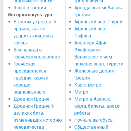
поджимает время
троллейбусы
Язык в Греции
Аренда автомобиля в
История и культура
Греции
В гостях у греков: 5
Афинский порт Пирей
правил, как не
Афинский порт
ударить «лицом в
Рафина
грязь»
Аэропорт Афин
Вся правда о
Элефтериос
греческом характере
Венизелос: о чем
Греческая
полезно знать туристу
президентская
Железные дороги
гвардия: караул
Греции
хорошо
Карта метро
подпоясанных
Метро
Древняя Греция
Метро в Афинах:
Древняя Греция: 5
карта, билеты, время
великих битв,
работы
изменивших историю
Ночные автобусы
человечества
Общественный