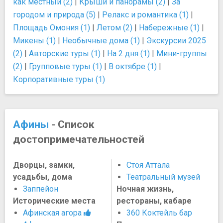
как местный (2)
|
Крыши и панорамы (2)
|
За
городом и природа (5)
|
Релакс и романтика (1)
|
Площадь Омония (1)
|
Летом (2)
|
Набережные (1)
|
Микены (1)
|
Необычные дома (1)
|
Экскурсии 2025
(2)
|
Авторские туры (1)
|
На 2 дня (1)
|
Мини-группы
(2)
|
Групповые туры (1)
|
В октябре (1)
|
Корпоративные туры (1)
Афины
- Список
достопримечательностей
Дворцы, замки,
Стоя Аттала
усадьбы, дома
Театральный музей
Заппейон
Ночная жизнь,
Исторические места
рестораны, кабаре
Афинская агора
360 Коктейль бар