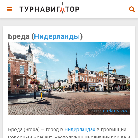
Бреда (
Нидерланды
)
and
Автор:
Guido Douven
Бреда (Breda) — город в
Нидерландах
в провинции
Северный Брабант. Расположен на слиянии рек Аа и