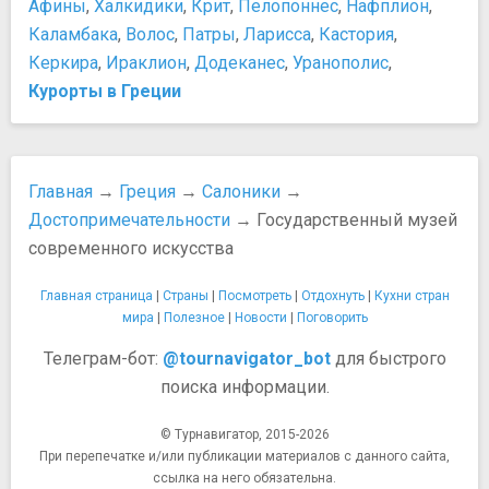
Афины
,
Халкидики
,
Крит
,
Пелопоннес
,
Нафплион
,
Пещера Алистрати
История и культура
Каламбака
,
Волос
,
Патры
,
Ларисса
,
Кастория
,
Площади, улицы, фонтаны, районы
В гостях у греков: 5 правил, как не ударить «лицом в
Керкира
,
Ираклион
,
Додеканес
,
Уранополис
,
Набережная Леофорос Никис
грязь»
Курорты в Греции
Площадь Аристотеля
Вся правда о греческом характере
Район Лададика
Древняя Греция
Эдесса и район Вароси
Древняя Греция: 5 великих битв, изменивших историю
Пляжи, аквапарки, купальни, бани, аквариумы
человечества
Главная
→
Греция
→
Салоники
→
Аквапарк Waterland
Интересные факты о греках, о которых Вы могли не
Достопримечательности
→ Государственный музей
Пляж Агия Триада
знать
современного искусства
Пляж Кавуротрипес (Портокали - «Оранжевый»)
История города Салоники
Пляж Калифея
Культура Греции
Главная страница
|
Страны
|
Посмотреть
|
Отдохнуть
|
Кухни стран
Пляж Неа Миханиона
Рождественские и Новогодние обычаи в Греции
мира
|
Полезное
|
Новости
|
Поговорить
Пляж Перей
Традиции и менталитет
Яхуди Хамам
Телеграм-бот:
@tournavigator_bot
для быстрого
Традиции и обычаи современной Греции: Рождество и
Спортивные сооружения
поиска информации.
Новый Год
Стадион Тумба
Персоны
Театры и концертные залы
© Турнавигатор, 2015-2026
Александр Македонский
При перепечатке и/или публикации материалов с данного сайта,
Дворец Музыки в Салониках
Аристотель
ссылка на него обязательна.
Национальный лесной театр (Театр Дасус)