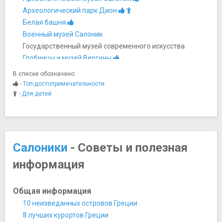
Археологический парк Дион
Белая башня
Военный музей Салоник
Государственный музей современного искусства
Гробницы и музей Вергины
Еврейский музей
В списке обозначено:
Македонский музей современного искусства
-
Топ-достопримечательности
Музей Ататюрка в Салониках
-
Для детей
Музей борьбы за Македонию
Музей византийской культуры
Музей вина Геровасилиу
Музей древнегреческих, византийских и
Салоники
- Советы и полезная
поствизантийских музыкальных инструментов
информация
Музей кинематографа в Салониках
Музей фотографии
Муниципальная художественная галерея
Общая информация
Научный центр и музей технологии
10 неизведанных островов Греции
Олимпийский музей
8 лучших курортов Греции