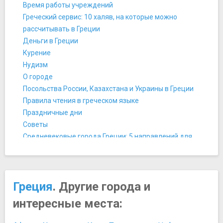
Ночная жизнь, рестораны, кабаре
Время работы учреждений
Кондитерская Trigona Elenidis
Греческий сервис: 10 халяв, на которые можно
Ночной клуб Vogue
рассчитывать в Греции
Ресторан Mavri Thalassa
Деньги в Греции
Ресторан Ouzou Melathron
Курение
Ресторан Zythos
Нудизм
Таверна "1901"
О городе
Памятники, скульптуры, статуи
Посольства России, Казахстана и Украины в Греции
Арка и гробница Галерия
Правила чтения в греческом языке
Греческая агора и Римский форум
Праздничные дни
Памятник Александру Македонскому
Советы
Памятник Аристотелю
Средневековые города Греции: 5 направлений для
Памятник Филиппу II Македонскому
любителей рыцарской романтики
Парки и природные достопримечательности
Таможня в Греции
Гора Олимп
Телефоны экстренных служб в Греции
Залив Термаикос
Греция
. Другие города и
Туалеты
Парк Аристотеля
Фото- и видеосъемка
интересные места:
Парк водопадов в Эдессе
Чаевые
Петралонская пещера
Язык в Греции