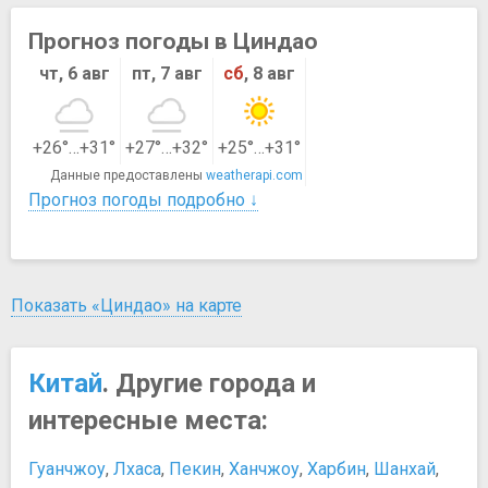
Прогноз погоды в Циндао
чт, 6 авг
пт, 7 авг
сб
, 8 авг
+26°…+31°
+27°…+32°
+25°…+31°
Данные предоставлены
weatherapi.com
Прогноз погоды подробно ↓
Показать «Циндао» на карте
Китай
. Другие города и
интересные места:
Гуанчжоу
,
Лхаса
,
Пекин
,
Ханчжоу
,
Харбин
,
Шанхай
,