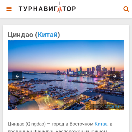
Циндао (
Китай
)
eon
Автор:
Shixu Ren
Циндао (Qingdao) — город в Восточном
Китае
, в
провинции Шаньдун. Расположен на южном