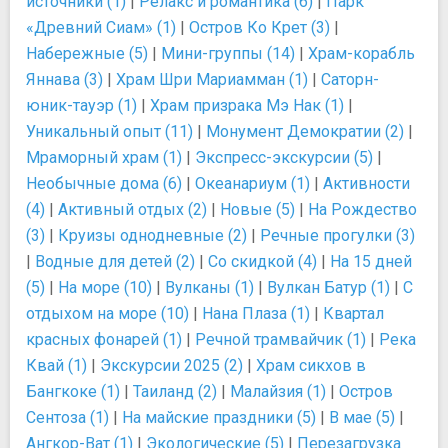
источники (1)
|
Релакс и романтика (6)
|
Парк
«Древний Сиам» (1)
|
Остров Ко Крет (3)
|
Набережные (5)
|
Мини-группы (14)
|
Храм-корабль
Яннава (3)
|
Храм Шри Мариамман (1)
|
Саторн-
юник-тауэр (1)
|
Храм призрака Мэ Нак (1)
|
Уникальный опыт (11)
|
Монумент Демократии (2)
|
Мраморный храм (1)
|
Экспресс-экскурсии (5)
|
Необычные дома (6)
|
Океанариум (1)
|
Активности
(4)
|
Активный отдых (2)
|
Новые (5)
|
На Рождество
(3)
|
Круизы однодневные (2)
|
Речные прогулки (3)
|
Водные для детей (2)
|
Со скидкой (4)
|
На 15 дней
(5)
|
На море (10)
|
Вулканы (1)
|
Вулкан Батур (1)
|
С
отдыхом на море (10)
|
Нана Плаза (1)
|
Квартал
красных фонарей (1)
|
Речной трамвайчик (1)
|
Река
Квай (1)
|
Экскурсии 2025 (2)
|
Xрам сикхов в
Бангкоке (1)
|
Таиланд (2)
|
Малайзия (1)
|
Остров
Сентоза (1)
|
На майские праздники (5)
|
В мае (5)
|
Ангкор-Ват (1)
|
Экологические (5)
|
Перезагрузка