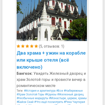
(5, отзывов: 1)
Два храма + ужин на корабле
или крыше отеля (всё
включено)
Бангкок:
Увидеть Железный дворец и
храм Золотой горы и провести вечер в
романтическом месте
Теги:
#История и архитектура
#Все
#Набережные
#Храм Золотой Горы
#Круизы
#Железный дворец
#Необычные маршруты
#Монастыри, церкви, храмы
#Байок Скай
#Что ещё посмотреть
#Река Чаупхрая