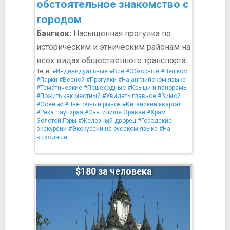
обстоятельное знакомство с
городом
Бангкок:
Насыщенная прогулка по
историческим и этническим районам на
всех видах общественного транспорта
Теги:
#Индивидуальные
#Все
#Обзорные
#Пешком
#Парки
#Весной
#Прогулки
#На английском языке
#Тематические
#Пешеходные
#Крыши и панорамы
#Пожить как местный
#Увидеть главное
#Зимой
#Осенью
#Цветочный рынок
#Китайский квартал
#Река Чаупхрая
#Святилище Эраван
#Храм
Золотой Горы
#Железный дворец
#Городские
экскурсии
#Экскурсии на русском языке
#На
выходные
$180 за человека