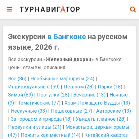
Экскурсии
в Бангкоке
на русском
языке, 2026 г.
Все экскурсии «
Железный дворец
» в Бангкоке,
цены, отзывы, описания.
Все (86)
|
Необычные маршруты (34)
|
Индивидуальные (59)
|
Пешком (28)
|
Парки (18)
|
Зимой (89)
|
Прогулки (28)
|
Вечерние (13)
|
Ночные
(9)
|
Тематические (77)
|
Храм Лежащего Будды (13)
|
Нескучные (33)
|
Пешеходные (27)
|
Авторские (13)
|
За городом и природа (18)
|
Увидеть главное (28)
|
Переулки и улицы (21)
|
Монастыри, церкви, храмы
(47)
|
Пожить как местный (14)
|
Китайский квартал