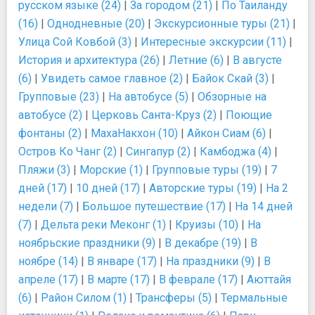
русском языке (24)
|
За городом (21)
|
По Таиланду
(16)
|
Однодневные (20)
|
Экскурсионные туры (21)
|
Улица Сой Ковбой (3)
|
Интересные экскурсии (11)
|
История и архитектура (26)
|
Летние (6)
|
В августе
(6)
|
Увидеть самое главное (2)
|
Байок Скай (3)
|
Групповые (23)
|
На автобусе (5)
|
Обзорные на
автобусе (2)
|
Церковь Санта-Круз (2)
|
Поющие
фонтаны (2)
|
МахаНакхон (10)
|
Айкон Сиам (6)
|
Остров Ко Чанг (2)
|
Сингапур (2)
|
Камбоджа (4)
|
Пляжи (3)
|
Морские (1)
|
Групповые туры (19)
|
7
дней (17)
|
10 дней (17)
|
Авторские туры (19)
|
На 2
недели (7)
|
Большое путешествие (17)
|
На 14 дней
(7)
|
Дельта реки Меконг (1)
|
Круизы (10)
|
На
ноябрьские праздники (9)
|
В декабре (19)
|
В
ноябре (14)
|
В январе (17)
|
На праздники (9)
|
В
апреле (17)
|
В марте (17)
|
В феврале (17)
|
Аюттайя
(6)
|
Район Силом (1)
|
Трансферы (5)
|
Термальные