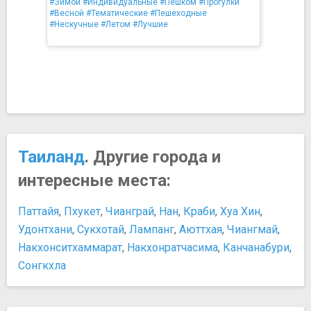
#Зимой
#Индивидуальные
#Пешком
#Прогулки
#Весной
#Тематические
#Пешеходные
#Нескучные
#Летом
#Лучшие
Таиланд
. Другие города и
интересные места:
Паттайя
,
Пхукет
,
Чианграй
,
Нан
,
Краби
,
Хуа Хин
,
Удонтхани
,
Сукхотай
,
Лампанг
,
Аюттхая
,
Чиангмай
,
Накхонситхаммарат
,
Накхонратчасима
,
Канчанабури
,
Сонгкхла