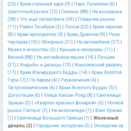
(23)
|
Храм утренней зари (9)
|
Парк Люмпини (6)
|
Цветочный рынок (12)
|
Осенью (88)
|
На выходные
(38)
|
Что ещё посмотреть (43)
|
Плавучие рынки
(11)
|
Район Тхонбури (3)
|
Летом (23)
|
Храм черепах
(8)
|
Храм крокодилов (4)
|
Храм Дракона (9)
|
Река
Чаупхрая (19)
|
Обзорные (31)
|
На автомобиле (37)
|
Музеи и искусство (2)
|
Крыши и панорамы (11)
|
Весной (88)
|
На английском языке (14)
|
Лучшие
(31)
|
Усадьбы и дворцы (13)
|
Королевский дворец
(17)
|
Храм Изумрудного Будды (14)
|
Храм Золотой
Горы (7)
|
По барам (4)
|
Развлечения (4)
|
Гастрономические (6)
|
Храм Золотого Будды (5)
|
Дегустации (6)
|
Улица Каосан Роад (8)
|
Святилище
Эраван (3)
|
«Квартал красных фонарей» (6)
|
Ночной
рынок Патпонг (2)
|
На велосипеде (1)
|
Банг Крачао
(1)
|
Святилище Большого Ганеши (1)
|
Железный
дворец (2)
|
Городские экскурсии (5)
|
Экскурсии на