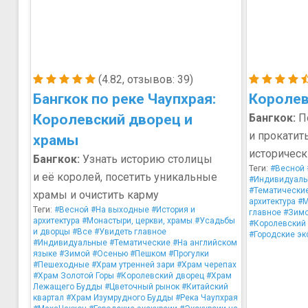
(4.82, отзывов: 39)
Бангкок по реке Чаупхрая:
Королев
Королевский дворец и
Бангкок:
По
и прокатит
храмы
историчес
Бангкок:
Узнать историю столицы
Теги:
#Весной
и её королей, посетить уникальные
#Индивидуал
#Тематически
храмы и очистить карму
архитектура
#М
Теги:
#Весной
#На выходные
#История и
главное
#Зим
архитектура
#Монастыри, церкви, храмы
#Усадьбы
#Королевский
и дворцы
#Все
#Увидеть главное
#Городские эк
#Индивидуальные
#Тематические
#На английском
языке
#Зимой
#Осенью
#Пешком
#Прогулки
#Пешеходные
#Храм утренней зари
#Храм черепах
#Храм Золотой Горы
#Королевский дворец
#Храм
Лежащего Будды
#Цветочный рынок
#Китайский
квартал
#Храм Изумрудного Будды
#Река Чаупхрая