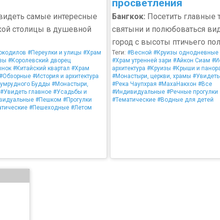
просветления
идеть самые интересные
Бангкок:
Посетить главные 
кой столицы в душевной
святыни и полюбоваться ви
город с высоты птичьего по
окодилов
#Переулки и улицы
#Храм
Теги:
#Весной
#Круизы однодневные
зы
#Королевский дворец
#Храм утренней зари
#Айкон Сиам
#И
ынок
#Китайский квартал
#Храм
архитектура
#Круизы
#Крыши и пано
#Обзорные
#История и архитектура
#Монастыри, церкви, храмы
#Увидеть
зумрудного Будды
#Монастыри,
#Река Чаупхрая
#МахаНакхон
#Все
#Увидеть главное
#Усадьбы и
#Индивидуальные
#Речные прогулки
видуальные
#Пешком
#Прогулки
#Тематические
#Водные для детей
атические
#Пешеходные
#Летом