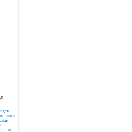
да
идеть
ом языке
храмы
е
сенью