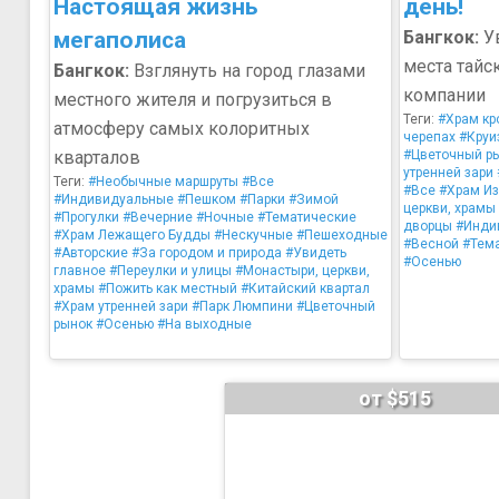
Настоящая жизнь
день!
мегаполиса
Бангкок:
Ув
места тайс
Бангкок:
Взглянуть на город глазами
компании
местного жителя и погрузиться в
Теги:
#Храм кр
атмосферу самых колоритных
черепах
#Круи
кварталов
#Цветочный р
утренней зари
Теги:
#Необычные маршруты
#Все
#Все
#Храм И
#Индивидуальные
#Пешком
#Парки
#Зимой
церкви, храмы
#Прогулки
#Вечерние
#Ночные
#Тематические
дворцы
#Инди
#Храм Лежащего Будды
#Нескучные
#Пешеходные
#Весной
#Тем
#Авторские
#За городом и природа
#Увидеть
#Осенью
главное
#Переулки и улицы
#Монастыри, церкви,
храмы
#Пожить как местный
#Китайский квартал
#Храм утренней зари
#Парк Люмпини
#Цветочный
рынок
#Осенью
#На выходные
от $515