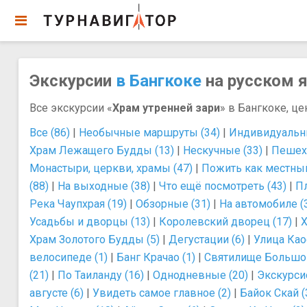
Экскурсии
в Бангкоке
на русском я
Все экскурсии «
Храм утренней зари
» в Бангкоке, це
Все (86)
|
Необычные маршруты (34)
|
Индивидуальны
Храм Лежащего Будды (13)
|
Нескучные (33)
|
Пешех
Монастыри, церкви, храмы (47)
|
Пожить как местный
(88)
|
На выходные (38)
|
Что ещё посмотреть (43)
|
Пл
Река Чаупхрая (19)
|
Обзорные (31)
|
На автомобиле (
Усадьбы и дворцы (13)
|
Королевский дворец (17)
|
Х
Храм Золотого Будды (5)
|
Дегустации (6)
|
Улица Као
велосипеде (1)
|
Банг Крачао (1)
|
Святилище Большог
(21)
|
По Таиланду (16)
|
Однодневные (20)
|
Экскурси
августе (6)
|
Увидеть самое главное (2)
|
Байок Скай (