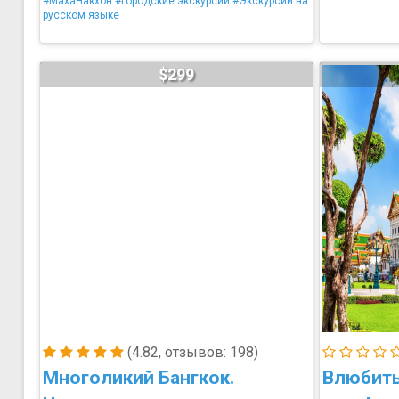
#МахаНакхон
#Городские экскурсии
#Экскурсии на
русском языке
$299
(4.82, отзывов: 198)
Многоликий Бангкок.
Влюбитьс