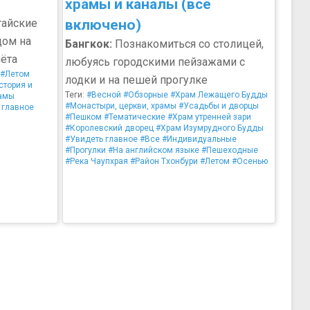
храмы и каналы (всё
тайские
включено)
дом на
Бангкок:
Познакомиться со столицей,
лёта
любуясь городскими пейзажами с
#Летом
лодки и на пешей прогулке
стория и
Теги:
#Весной
#Обзорные
#Храм Лежащего Будды
рамы
#Монастыри, церкви, храмы
#Усадьбы и дворцы
 главное
#Пешком
#Тематические
#Храм утренней зари
#Королевский дворец
#Храм Изумрудного Будды
#Увидеть главное
#Все
#Индивидуальные
#Прогулки
#На английском языке
#Пешеходные
#Река Чаупхрая
#Район Тхонбури
#Летом
#Осенью