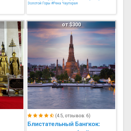
Золотой Горы
#Река Чаупхрая
от $300
(4.5, отзывов: 6)
Блистательный Бангкок: