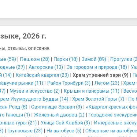
зыке, 2026 г.
ны, отзывы, описания.
е (59)
|
Пешком (28)
|
Парки (18)
|
Зимой (89)
|
Прогулки (2
одные (27)
|
Авторские (13)
|
За городом и природа (18)
|
Ув
 (14)
|
Китайский квартал (23)
|
Храм утренней зари (9)
|
П
авучие рынки (11)
|
Район Тхонбури (3)
|
Летом (23)
|
Храм 
37)
|
Музеи и искусство (2)
|
Крыши и панорамы (11)
|
Весно
рам Изумрудного Будды (14)
|
Храм Золотой Горы (7)
|
По 
сан Роад (8)
|
Святилище Эраван (3)
|
«Квартал красных фон
о Ганеши (1)
|
Железный дворец (2)
|
Городские экскурсии
онные туры (21)
|
Улица Сой Ковбой (3)
|
Интересные экскур
3)
|
Групповые (23)
|
На автобусе (5)
|
Обзорные на автобусе 