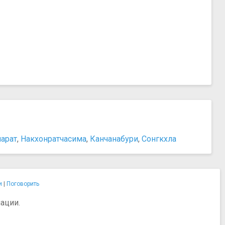
арат
,
Накхонратчасима
,
Канчанабури
,
Сонгкхла
и
|
Поговорить
ации.