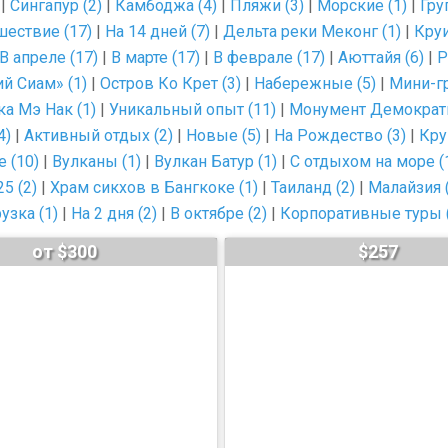
|
Сингапур (2)
|
Камбоджа (4)
|
Пляжи (3)
|
Морские (1)
|
Гру
ествие (17)
|
На 14 дней (7)
|
Дельта реки Меконг (1)
|
Круи
В апреле (17)
|
В марте (17)
|
В феврале (17)
|
Аюттайя (6)
|
Р
й Сиам» (1)
|
Остров Ко Крет (3)
|
Набережные (5)
|
Мини-гр
а Мэ Нак (1)
|
Уникальный опыт (11)
|
Монумент Демократи
4)
|
Активный отдых (2)
|
Новые (5)
|
На Рождество (3)
|
Кру
 (10)
|
Вулканы (1)
|
Вулкан Батур (1)
|
С отдыхом на море (
5 (2)
|
Xрам сикхов в Бангкоке (1)
|
Таиланд (2)
|
Малайзия (
узка (1)
|
На 2 дня (2)
|
В октябре (2)
|
Корпоративные туры 
от $300
$257