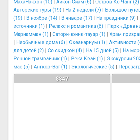
МахаНакхон (10)
|
Айкон Сиам (6)
|
Остров Ко Чанг (2)
Авторские туры (19)
|
На 2 недели (7)
|
Большое путеш
(19)
|
В ноябре (14)
|
В январе (17)
|
На праздники (9)
|
источники (1)
|
Релакс и романтика (6)
|
Парк «Древни
Мариамман (1)
|
Саторн-юник-тауэр (1)
|
Храм призрак
|
Необычные дома (6)
|
Океанариум (1)
|
Активности (
для детей (2)
|
Со скидкой (4)
|
На 15 дней (5)
|
На море
Речной трамвайчик (1)
|
Река Квай (1)
|
Экскурсии 202
мае (5)
|
Ангкор-Ват (1)
|
Экологические (5)
|
Перезагр
$347