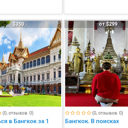
$350
от $299
(0, отзывов: 0)
(0, отзывов: 0)
я в Бангкок за 1
Бангкок. В поисках