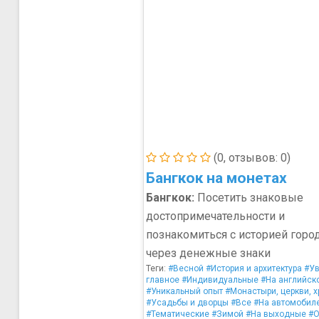
(0, отзывов: 0)
Бангкок на монетах
Бангкок:
Посетить знаковые
достопримечательности и
познакомиться с историей горо
через денежные знаки
Теги:
#Весной
#История и архитектура
#Ув
главное
#Индивидуальные
#На английск
#Уникальный опыт
#Монастыри, церкви, 
#Усадьбы и дворцы
#Все
#На автомобил
#Тематические
#Зимой
#На выходные
#О