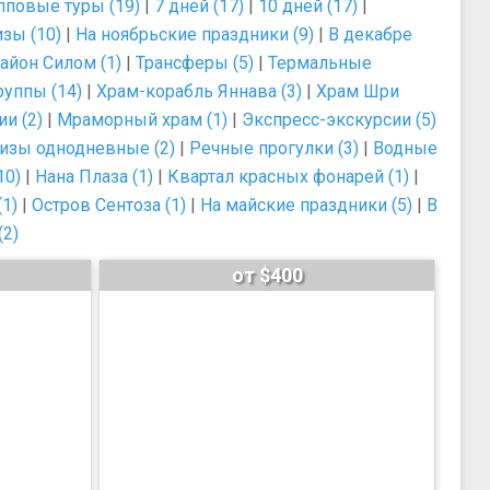
пповые туры (19)
|
7 дней (17)
|
10 дней (17)
|
зы (10)
|
На ноябрьские праздники (9)
|
В декабре
айон Силом (1)
|
Трансферы (5)
|
Термальные
уппы (14)
|
Храм-корабль Яннава (3)
|
Храм Шри
и (2)
|
Мраморный храм (1)
|
Экспресс-экскурсии (5)
изы однодневные (2)
|
Речные прогулки (3)
|
Водные
10)
|
Нана Плаза (1)
|
Квартал красных фонарей (1)
|
1)
|
Остров Сентоза (1)
|
На майские праздники (5)
|
В
(2)
от $400