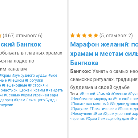
(4.67, отзывов: 6)
(5, отзывов: 2)
ский Бангкок
Марафон желаний: п
бывать в главных храмах
храмам и местам сил
ься на лодке по
Бангкока
ким каналам
Бангкок:
Узнать о самых не
#Храм Изумрудного Будды
#Все
сиамских ритуалах, традиция
ьные
#Пешком
#Прогулки
е
#Пешеходные
#История и
буддизма и своей судьбе
онастыри, церкви, храмы
#Увидеть
Теги:
#Весной
#Зимой
#Осенью
#Луч
ой
#Осенью
#Храм утренней зари
#Необычные маршруты
#Что ещё пос
 дворец
#Храм Лежащего Будды
#Пожить как местный
#Индивидуаль
скурсии
#Прогулки
#Тематические
#Пешеход
#Нескучные
#Все
#Храм утренней за
черепах
#Храм Лежащего Будды
#На