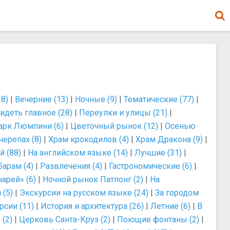
8)
|
Вечерние (13)
|
Ночные (9)
|
Тематические (77)
|
идеть главное (28)
|
Переулки и улицы (21)
|
арк Люмпини (6)
|
Цветочный рынок (12)
|
Осенью
черепах (8)
|
Храм крокодилов (4)
|
Храм Дракона (9)
|
й (88)
|
На английском языке (14)
|
Лучшие (31)
|
барам (4)
|
Развлечения (4)
|
Гастрономические (6)
|
арей» (6)
|
Ночной рынок Патпонг (2)
|
На
 (5)
|
Экскурсии на русском языке (24)
|
За городом
сии (11)
|
История и архитектура (26)
|
Летние (6)
|
В
(2)
|
Церковь Санта-Круз (2)
|
Поющие фонтаны (2)
|