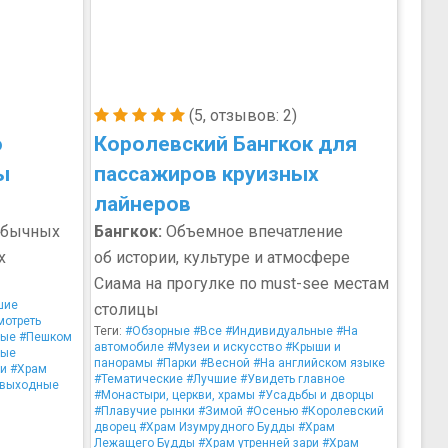
(5, отзывов: 2)
о
Королевский Бангкок для
ы
пассажиров круизных
лайнеров
обычных
Бангкок:
Объемное впечатление
х
об истории, культуре и атмосфере
Сиама на прогулке по must-see местам
шие
столицы
мотреть
Теги:
#Обзорные
#Все
#Индивидуальные
#На
ные
#Пешком
автомобиле
#Музеи и искусство
#Крыши и
ные
панорамы
#Парки
#Весной
#На английском языке
ри
#Храм
#Тематические
#Лучшие
#Увидеть главное
 выходные
#Монастыри, церкви, храмы
#Усадьбы и дворцы
#Плавучие рынки
#Зимой
#Осенью
#Королевский
дворец
#Храм Изумрудного Будды
#Храм
Лежащего Будды
#Храм утренней зари
#Храм