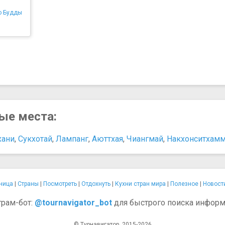
о Будды
ные места:
хани
,
Сукхотай
,
Лампанг
,
Аюттхая
,
Чиангмай
,
Накхонситхамм
ница
|
Страны
|
Посмотреть
|
Отдохнуть
|
Кухни стран мира
|
Полезное
|
Новост
грам-бот:
@tournavigator_bot
для быстрого поиска информ
© Турнавигатор, 2015-2026