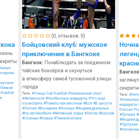
(0, отзывов: 0)
гкока
Бойцовский клуб: мужское
Ночна
жизнь
приключение в Бангкоке
леген
секреты
Бангкок:
Понаблюдать за поединком
красн
льные
тайских боксёров и окунуться
Бангкок
ечерние
в атмосферу самой тусовочной улицы
загляну
скучные
города
секретн
#Зимой
 Ковбой
Теги:
#Улица Сой Ковбой
#Уникальный опыт
Теги:
#Лет
е
#Активности
#Необычные маршруты
#Что ещё
#Уникальн
посмотреть
#Пожить как местный
#Все
#В августе
маршруты
#Летние
#Вечерние
#Ночные
#Индивидуальные
Каосан Ро
#На автомобиле
#Активный отдых
#Летом
#Весной
#Лучшие
#
#Осенью
#Новые
#Тематические
#Индивид
#Прогулки
#Нескучн