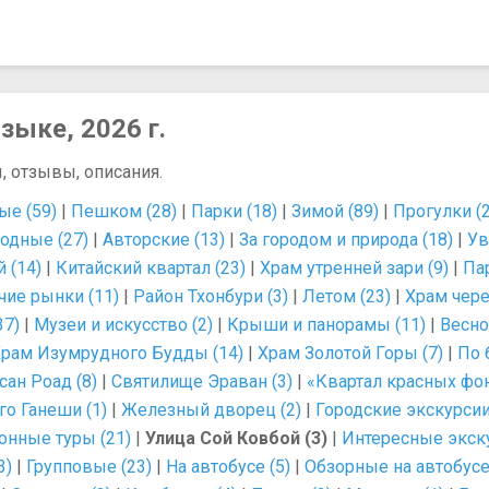
зыке, 2026 г.
, отзывы, описания.
е (59)
|
Пешком (28)
|
Парки (18)
|
Зимой (89)
|
Прогулки (2
одные (27)
|
Авторские (13)
|
За городом и природа (18)
|
Ув
 (14)
|
Китайский квартал (23)
|
Храм утренней зари (9)
|
Па
чие рынки (11)
|
Район Тхонбури (3)
|
Летом (23)
|
Храм чере
37)
|
Музеи и искусство (2)
|
Крыши и панорамы (11)
|
Весно
рам Изумрудного Будды (14)
|
Храм Золотой Горы (7)
|
По 
сан Роад (8)
|
Святилище Эраван (3)
|
«Квартал красных фон
о Ганеши (1)
|
Железный дворец (2)
|
Городские экскурсии
онные туры (21)
|
Улица Сой Ковбой (3)
|
Интересные экску
3)
|
Групповые (23)
|
На автобусе (5)
|
Обзорные на автобусе 