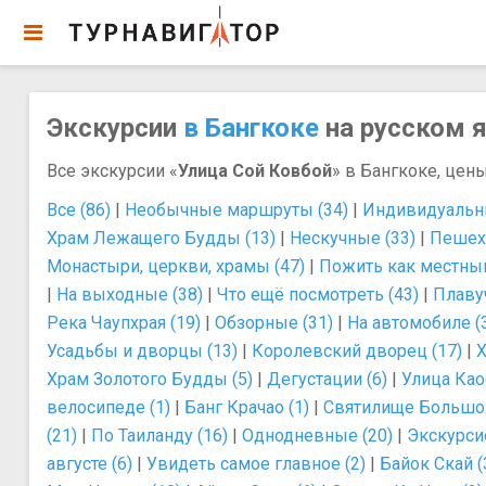
Экскурсии
в Бангкоке
на русском я
Все экскурсии «
Улица Сой Ковбой
» в Бангкоке, цены
Все (86)
|
Необычные маршруты (34)
|
Индивидуальны
Храм Лежащего Будды (13)
|
Нескучные (33)
|
Пешех
Монастыри, церкви, храмы (47)
|
Пожить как местный
|
На выходные (38)
|
Что ещё посмотреть (43)
|
Плаву
Река Чаупхрая (19)
|
Обзорные (31)
|
На автомобиле (
Усадьбы и дворцы (13)
|
Королевский дворец (17)
|
Х
Храм Золотого Будды (5)
|
Дегустации (6)
|
Улица Као
велосипеде (1)
|
Банг Крачао (1)
|
Святилище Большог
(21)
|
По Таиланду (16)
|
Однодневные (20)
|
Экскурси
августе (6)
|
Увидеть самое главное (2)
|
Байок Скай (