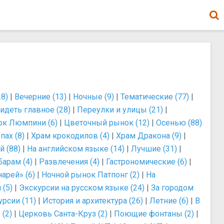
8)
|
Вечерние (13)
|
Ночные (9)
|
Тематические (77)
|
идеть главное (28)
|
Переулки и улицы (21)
|
рк Люмпини (6)
|
Цветочный рынок (12)
|
Осенью (88)
пах (8)
|
Храм крокодилов (4)
|
Храм Дракона (9)
|
й (88)
|
На английском языке (14)
|
Лучшие (31)
|
барам (4)
|
Развлечения (4)
|
Гастрономические (6)
|
арей» (6)
|
Ночной рынок Патпонг (2)
|
На
 (5)
|
Экскурсии на русском языке (24)
|
За городом
рсии (11)
|
История и архитектура (26)
|
Летние (6)
|
В
(2)
|
Церковь Санта-Круз (2)
|
Поющие фонтаны (2)
|