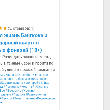
(5, отзывов: 1)
я жизнь Бангкока и
дарный квартал
ых фонарей (18+)
:
Разведать злачные места,
ть в тайные бары и пройти по
ой улице в весёлой компании
ом
#Улица Сой Ковбой
#Нана Плаза
ый опыт
#По барам
#Необычные
#Квартал красных фонарей
#Улица
ад
#Пожить как местный
#Осенью
Все
#Вечерние
#Ночные
уальные
#Пешком
#Развлечения
#Весной
#Тематические
#Пешеходные
ые