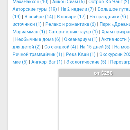
МахаНакхон (10)
|
Айкон Сиам (6)
|
Остров Ко Чанг (2)
Авторские туры (19)
|
На 2 недели (7)
|
Большое путеш
(19)
|
В ноябре (14)
|
В январе (17)
|
На праздники (9)
|
источники (1)
|
Релакс и романтика (6)
|
Парк «Древни
Мариамман (1)
|
Саторн-юник-тауэр (1)
|
Храм призрак
|
Необычные дома (6)
|
Океанариум (1)
|
Активности (
для детей (2)
|
Со скидкой (4)
|
На 15 дней (5)
|
На море
Речной трамвайчик (1)
|
Река Квай (1)
|
Экскурсии 202
мае (5)
|
Ангкор-Ват (1)
|
Экологические (5)
|
Перезагр
от $250