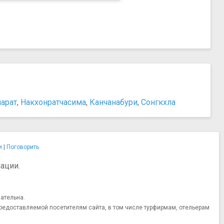
арат
,
Накхонратчасима
,
Канчанабури
,
Сонгкхла
и
|
Поговорить
ации.
ательна.
редоставляемой посетителям сайта, в том числе турфирмам, отельерам