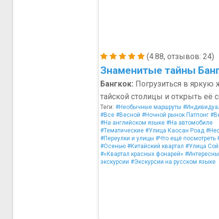
(4.88, отзывов: 24)
Знаменитые тайны Бан
Бангкок:
Погрузиться в яркую 
тайской столицы и открыть её 
Теги:
#Необычные маршруты
#Индивидуа
#Все
#Весной
#Ночной рынок Патпонг
#В
#На английском языке
#На автомобиле
#Тематические
#Улица Каосан Роад
#Не
#Переулки и улицы
#Что ещё посмотреть
#Осенью
#Китайский квартал
#Улица Сой
#«Квартал красных фонарей»
#Интересны
экскурсии
#Экскурсии на русском языке