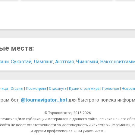
ные места:
хани
,
Сукхотай
,
Лампанг
,
Аюттхая
,
Чиангмай
,
Накхонситхамм
ница
|
Страны
|
Посмотреть
|
Отдохнуть
|
Кухни стран мира
|
Полезное
|
Новост
грам-бот:
@tournavigator_bot
для быстрого поиска информ
© Турнавигатор, 2015-2026
епечатке и/или публикации материалов с данного сайта, ссылка на него обяз
та не несет ответственности за достоверность и качество информации, п
и другим профессиональным участникам.