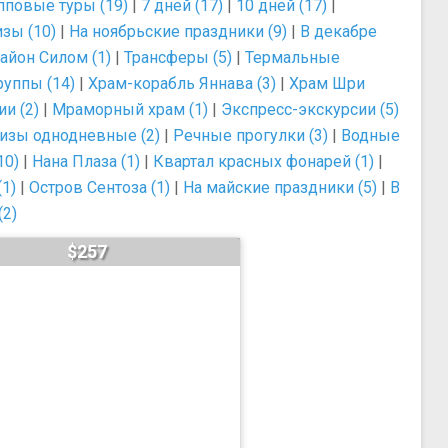
пповые туры (19)
|
7 дней (17)
|
10 дней (17)
|
зы (10)
|
На ноябрьские праздники (9)
|
В декабре
айон Силом (1)
|
Трансферы (5)
|
Термальные
уппы (14)
|
Храм-корабль Яннава (3)
|
Храм Шри
и (2)
|
Мраморный храм (1)
|
Экспресс-экскурсии (5)
изы однодневные (2)
|
Речные прогулки (3)
|
Водные
10)
|
Нана Плаза (1)
|
Квартал красных фонарей (1)
|
1)
|
Остров Сентоза (1)
|
На майские праздники (5)
|
В
(2)
$257