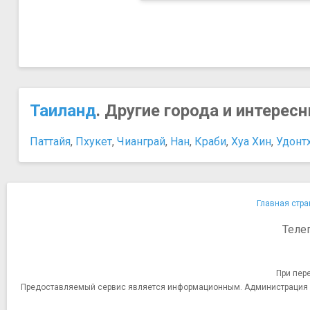
Таиланд
. Другие города и интерес
Паттайя
,
Пхукет
,
Чианграй
,
Нан
,
Краби
,
Хуа Хин
,
Удонт
Главная стра
Теле
При пер
Предоставляемый сервис является информационным. Администрация сай