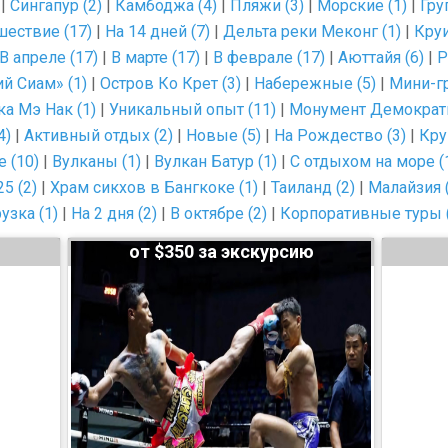
|
Сингапур (2)
|
Камбоджа (4)
|
Пляжи (3)
|
Морские (1)
|
Гру
ествие (17)
|
На 14 дней (7)
|
Дельта реки Меконг (1)
|
Круи
В апреле (17)
|
В марте (17)
|
В феврале (17)
|
Аюттайя (6)
|
Р
й Сиам» (1)
|
Остров Ко Крет (3)
|
Набережные (5)
|
Мини-гр
а Мэ Нак (1)
|
Уникальный опыт (11)
|
Монумент Демократи
4)
|
Активный отдых (2)
|
Новые (5)
|
На Рождество (3)
|
Кру
 (10)
|
Вулканы (1)
|
Вулкан Батур (1)
|
С отдыхом на море (
5 (2)
|
Xрам сикхов в Бангкоке (1)
|
Таиланд (2)
|
Малайзия (
узка (1)
|
На 2 дня (2)
|
В октябре (2)
|
Корпоративные туры 
от $350 за экскурсию