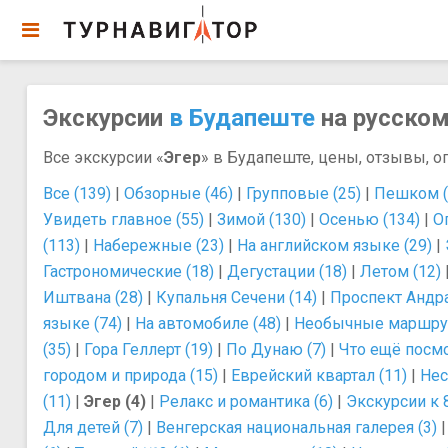
Экскурсии
в Будапеште
на русском
Все экскурсии «
Эгер
» в Будапеште, цены, отзывы, о
Все (139)
|
Обзорные (46)
|
Групповые (25)
|
Пешком (
Увидеть главное (55)
|
Зимой (130)
|
Осенью (134)
|
О
(113)
|
Набережные (23)
|
На английском языке (29)
|
Гастрономические (18)
|
Дегустации (18)
|
Летом (12)
Иштвана (28)
|
Купальня Сечени (14)
|
Проспект Андра
языке (74)
|
На автомобиле (48)
|
Необычные маршрут
(35)
|
Гора Геллерт (19)
|
По Дунаю (7)
|
Что ещё посмо
городом и природа (15)
|
Еврейский квартал (11)
|
Нес
(11)
|
Эгер (4)
|
Релакс и романтика (6)
|
Экскурсии к 8
Для детей (7)
|
Венгерская национальная галерея (3)