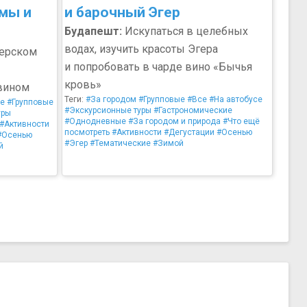
мы и
и барочный Эгер
Будапешт:
Искупаться в целебных
водах, изучить красоты Эгера
герском
и попробовать в чарде вино «Бычья
кровь»
 вином
Теги:
#За городом
#Групповые
#Все
#На автобусе
се
#Групповые
#Экскурсионные туры
#Гастрономические
уры
#Однодневные
#За городом и природа
#Что ещё
#Активности
посмотреть
#Активности
#Дегустации
#Осенью
#Осенью
#Эгер
#Тематические
#Зимой
й