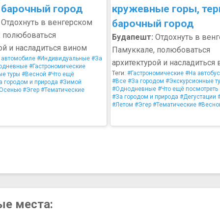
 барочный город
кружевные горы, тер
Отдохнуть в венгерском
барочный город
, полюбоваться
Будапешт:
Отдохнуть в вен
ой и насладиться вином
Памуккале, полюбоваться
 автомобиле
#Индивидуальные
#За
архитектурой и насладиться
одневные
#Гастрономические
Теги:
#Гастрономические
#На автобу
ые туры
#Весной
#Что ещё
#Все
#За городом
#Экскурсионные т
а городом и природа
#Зимой
#Однодневные
#Что ещё посмотреть
Осенью
#Эгер
#Тематические
#За городом и природа
#Дегустации
#Летом
#Эгер
#Тематические
#Весно
ые места: