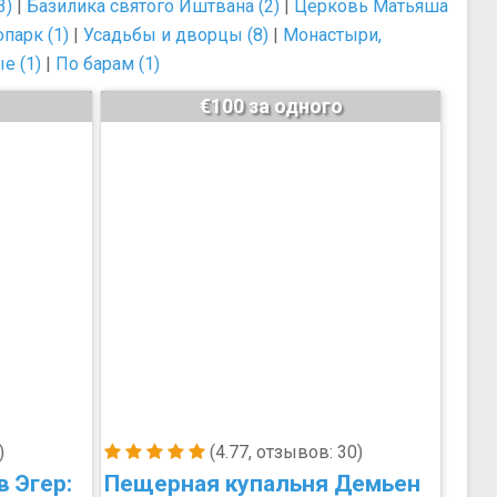
3)
|
Базилика святого Иштвана (2)
|
Церковь Матьяша
опарк (1)
|
Усадьбы и дворцы (8)
|
Монастыри,
е (1)
|
По барам (1)
€100 за одного
)
(4.77, отзывов: 30)
в Эгер:
Пещерная купальня Демьен