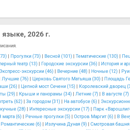
 языке, 2026 г.
писания.
73)
|
Прогулки (73)
|
Весной (101)
|
Тематические (130)
|
Пеш
перный театр (13)
|
Городские экскурсии (36)
|
История и ар
Экспресс-экскурсии (46)
|
Вечерние (48)
|
Ночные (12)
|
Руи
|
Лучшие (76)
|
Церковь Святого Матьяша (30)
|
Площадь Ге
ши (26)
|
Цепной мост Сечени (15)
|
Королевский дворец (
ы (29)
|
Крыши и панорамы (34)
|
Летние (7)
|
В августе (7)
треть (62)
|
За городом (31)
|
На автобусе (6)
|
Экскурсионны
кучные (28)
|
Интересные экскурсии (17)
|
Парк «Варошлиге
 марта (6)
|
Речные прогулки (5)
|
Остров Маргит (6)
|
В Вену
|
Романтические (6)
|
Излучина Дуная (9)
|
Смотровая башня 