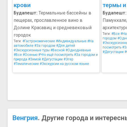
крови
термы и
Будапешт:
Термальные бассейны в
Будапешт:
пещерах, прославленное вино в
Памуккале
Долине Красавиц и средневековый
архитектур
Теги:
#Все
#На
городок
городом
#Одн
Теги:
#Гастрономические
#Индивидуальные
#На
#Экскурсионн
автомобиле
#За городом
#Для детей
посмотреть
#З
#Экскурсионные туры
#Весной
#Однодневные
#Дегустации
#
#Все
#Осенью
#Что ещё посмотреть
#За городом и
природа
#Зимой
#Дегустации
#Эгер
#Тематические
#Экскурсии на русском языке
Венгрия
. Другие города и интересн