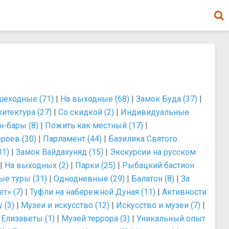
еходные (71)
|
На выходные (68)
|
Замок Буда (37)
|
хитектура (27)
|
Со скидкой (2)
|
Индивидуальные
н-бары (8)
|
Пожить как местный (17)
|
роев (30)
|
Парламент (44)
|
Базилика Святого
31)
|
Замок Вайдахуняд (15)
|
Экскурсии на русском
|
На выходных (2)
|
Парки (25)
|
Рыбацкий бастион
е туры (31)
|
Однодневные (29)
|
Балатон (8)
|
За
т» (7)
|
Туфли на набережной Дуная (11)
|
Активности
 (3)
|
Музеи и искусство (12)
|
Искусство и музеи (7)
|
Елизаветы (1)
|
Музей террора (3)
|
Уникальный опыт