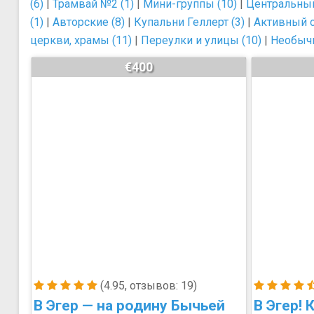
(6)
|
Трамвай №2 (1)
|
Мини-группы (10)
|
Центральный
(1)
|
Авторские (8)
|
Купальни Геллерт (3)
|
Активный о
церкви, храмы (11)
|
Переулки и улицы (10)
|
Необычн
€400
(4.95, отзывов: 19)
В Эгер — на родину Бычьей
В Эгер!