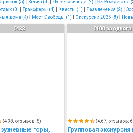
 рынок (5)
|
Хевиз (4)
|
На велосипеде (2)
|
На Рождество (
тдых (3)
|
Трансферы (4)
|
Квесты (1)
|
Развлечения (2)
|
Зо
ые дома (4)
|
Мост Свободы (1)
|
Экскурсии 2025 (8)
|
Новы
€433
€100 за одного
(4.38, отзывов: 8)
(4.67, отзывов: 6
 Кружевные горы,
Групповая экскурсия 