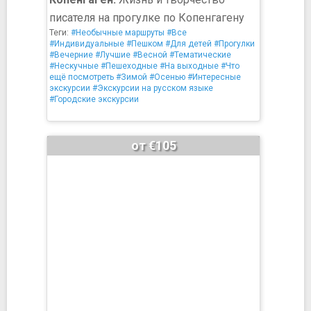
писателя на прогулке по Копенгагену
Теги:
#Необычные маршруты
#Все
#Индивидуальные
#Пешком
#Для детей
#Прогулки
#Вечерние
#Лучшие
#Весной
#Тематические
#Нескучные
#Пешеходные
#На выходные
#Что
ещё посмотреть
#Зимой
#Осенью
#Интересные
экскурсии
#Экскурсии на русском языке
#Городские экскурсии
от €105