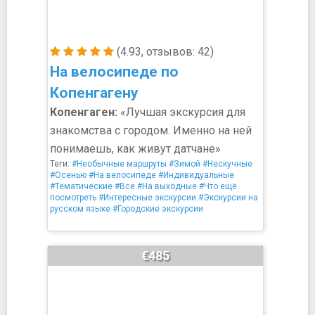
(4.93, отзывов: 42)
На велосипеде по
Копенгагену
Копенгаген:
«Лучшая экскурсия для
знакомства с городом. Именно на ней
понимаешь, как живут датчане»
Теги:
#Необычные маршруты
#Зимой
#Нескучные
#Осенью
#На велосипеде
#Индивидуальные
#Тематические
#Все
#На выходные
#Что ещё
посмотреть
#Интересные экскурсии
#Экскурсии на
русском языке
#Городские экскурсии
€485