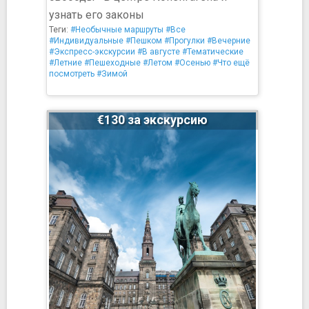
узнать его законы
Теги:
#Необычные маршруты
#Все
#Индивидуальные
#Пешком
#Прогулки
#Вечерние
#Экспресс-экскурсии
#В августе
#Тематические
#Летние
#Пешеходные
#Летом
#Осенью
#Что ещё
посмотреть
#Зимой
€130 за экскурсию