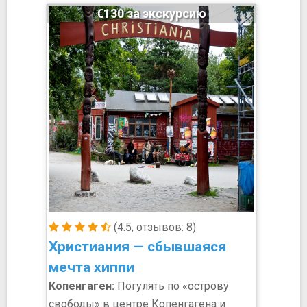
€130 за экскурсию
(4.5, отзывов: 8)
Христиания — сбывшаяся
мечта хиппи
Копенгаген:
Погулять по «острову
свободы» в центре Копенгагена и