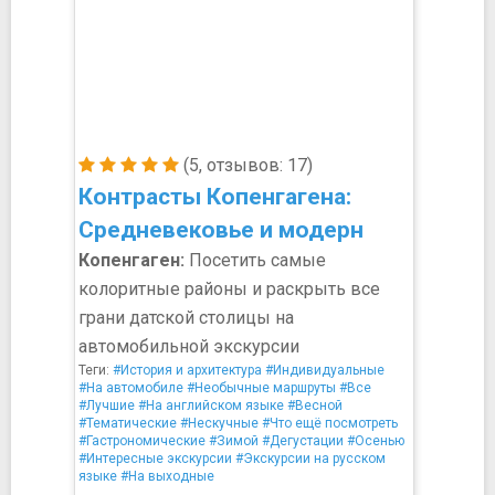
(5, отзывов: 17)
Контрасты Копенгагена:
Средневековье и модерн
Копенгаген:
Посетить самые
колоритные районы и раскрыть все
грани датской столицы на
автомобильной экскурсии
Теги:
#История и архитектура
#Индивидуальные
#На автомобиле
#Необычные маршруты
#Все
#Лучшие
#На английском языке
#Весной
#Тематические
#Нескучные
#Что ещё посмотреть
#Гастрономические
#Зимой
#Дегустации
#Осенью
#Интересные экскурсии
#Экскурсии на русском
языке
#На выходные