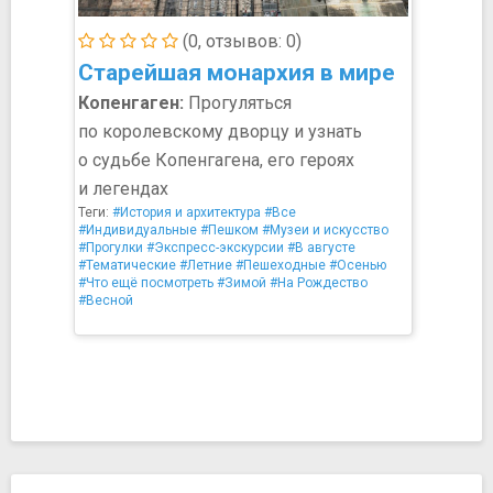
(0, отзывов: 0)
Старейшая монархия в мире
Копенгаген:
Прогуляться
по королевскому дворцу и узнать
о судьбе Копенгагена, его героях
и легендах
Теги:
#История и архитектура
#Все
#Индивидуальные
#Пешком
#Музеи и искусство
#Прогулки
#Экспресс-экскурсии
#В августе
#Тематические
#Летние
#Пешеходные
#Осенью
#Что ещё посмотреть
#Зимой
#На Рождество
#Весной