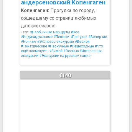
андерсеновский Копенгаген
Копенгаген:
Прогулка по городу,
сошедшему со страниц любимых
датских сказок!
Теги:
#Необычные маршруты
#Все
#Индивидуальные
#Пешком
#Прогулки
#Вечерние
#Ночные
#Экспресс-экскурсии
#Весной
#Тематические
#Нескучные
#Пешеходные
#Что
ещё посмотреть
#Зимой
#Осенью
#Интересные
экскурсии
#Экскурсии на русском языке
€140